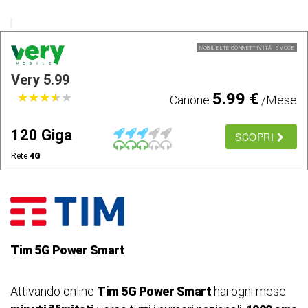
MOBILE LTE CONNETTIVITÃ E VOCE
Very 5.99
5.99 €
★
★
★
★
★
★
★
★
★
★
Canone
/Mese
120 Giga
SCOPRI
Rete
4G
Tim 5G Power Smart
Attivando online
Tim 5G Power Smart
hai ogni mese