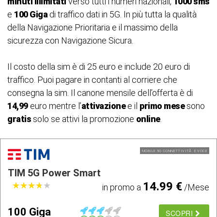
minuti illimitati
verso tutti i numeri nazionali,
1000 sms
e
100 Giga
di traffico dati in 5G. In più tutta la qualità
della Navigazione Prioritaria e il massimo della
sicurezza con Navigazione Sicura.
Il costo della sim è di 25 euro e include 20 euro di
traffico. Puoi pagare in contanti al corriere che
consegna la sim. Il canone mensile dell’offerta è di
14,99
euro mentre l’
attivazione
e il
primo mese
sono
gratis
solo se attivi la promozione
online
.
MOBILE 5G CONNETTIVITÃ E VOCE
TIM 5G Power Smart
14.99 €
★
★
★
★
★
★
★
★
★
★
in promo a
/Mese
100 Giga
SCOPRI