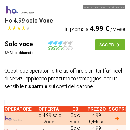
MOBILE LTE CONNETTIVITÃ E VOCE
Ho 4.99 solo Voce
4.99 €
★
★
★
★
★
★
★
★
★
★
in promo a
/Mese
Solo voce
SCOPRI
SMS ho. chiamato
Questi due operatori, oltre ad offrire piani tariffari ricchi
di servizi, applicano prezzi molto vantaggiosi per un
sensibile
risparmio
sui costi del canone.
OPERATORE
OFFERTA
GB
PREZZO
SCOPRI
Ho 4.99 solo
Solo
4.99
Voce
voce
€/Mese
Solo
4.99