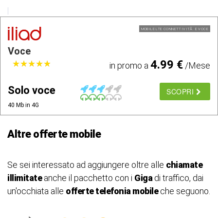
MOBILE LTE CONNETTIVITÃ E VOCE
Voce
4.99 €
★
★
★
★
★
★
★
★
★
★
in promo a
/Mese
Solo voce
SCOPRI
40 Mb in 4G
Altre offerte mobile
Se sei interessato ad aggiungere oltre alle
chiamate
illimitate
anche il pacchetto con i
Giga
di traffico, dai
un'occhiata alle
offerte telefonia mobile
che seguono.