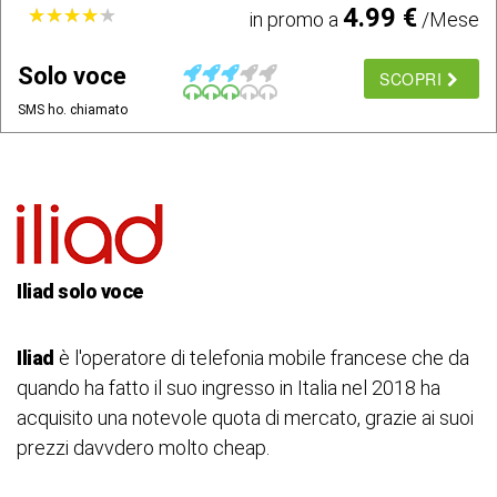
4.99 €
★
★
★
★
★
★
★
★
★
★
in promo a
/Mese
Solo voce
SCOPRI
SMS ho. chiamato
Iliad solo voce
Iliad
è l'operatore di telefonia mobile francese che da
quando ha fatto il suo ingresso in Italia nel 2018 ha
acquisito una notevole quota di mercato, grazie ai suoi
prezzi davvdero molto cheap.