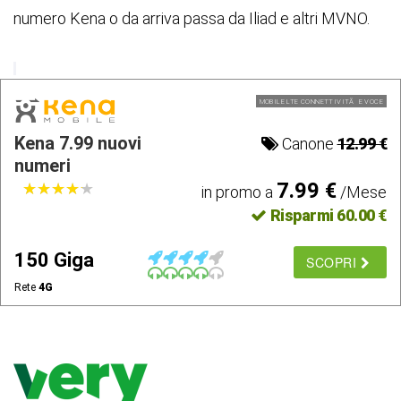
numero Kena o da arriva passa da Iliad e altri MVNO.
MOBILE LTE CONNETTIVITÃ E VOCE
Kena 7.99 nuovi
Canone
12.99 €
numeri
7.99 €
★
★
★
★
★
★
★
★
★
★
in promo a
/Mese
Risparmi 60.00 €
150 Giga
SCOPRI
Rete
4G