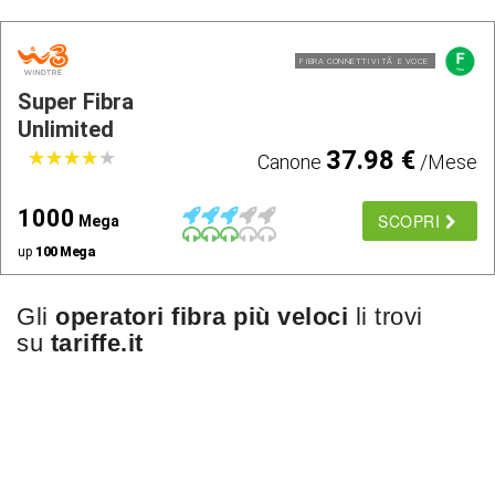
FIBRA CONNETTIVITÃ E VOCE
Super Fibra
Unlimited
37.98 €
★
★
★
★
★
★
★
★
★
★
Canone
/Mese
1000
SCOPRI
Mega
up
100 Mega
Gli
operatori fibra più veloci
li trovi
su
tariffe.it