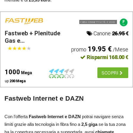
FIBRA CONNETTIVITÃ E VOCE
Fastweb + Plenitude
Canone
26.95 €
Gas e...
19.95 €
★
★
★
★
★
★
★
★
★
★
promo
/Mese
Risparmi 168.00 €
1000
SCOPRI
Mega
up
200 Mega
Fastweb Internet e DAZN
Con l’offerta
Fastweb Internet e DAZN
potrai navigare senza
limiti grazie alla tecnologia in fibra fino a
2,5 giga
se la tua zona
ha la copertura necessaria a supportarla, avrai
chiamate