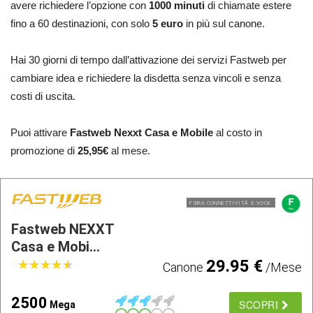
avere richiedere l’opzione con
1000 minuti
di chiamate estere
fino a 60 destinazioni, con solo
5 euro
in più sul canone.
Hai 30 giorni di tempo dall’attivazione dei servizi Fastweb per
cambiare idea e richiedere la disdetta senza vincoli e senza
costi di uscita.
Puoi attivare
Fastweb Nexxt Casa
e Mobile
al costo in
promozione di
25,95€
al mese.
FIBRA CONNETTIVITÃ E VOCE
Fastweb NEXXT
Casa e Mobi...
29.95 €
★
★
★
★
★
★
★
★
★
★
Canone
/Mese
2500
SCOPRI
Mega