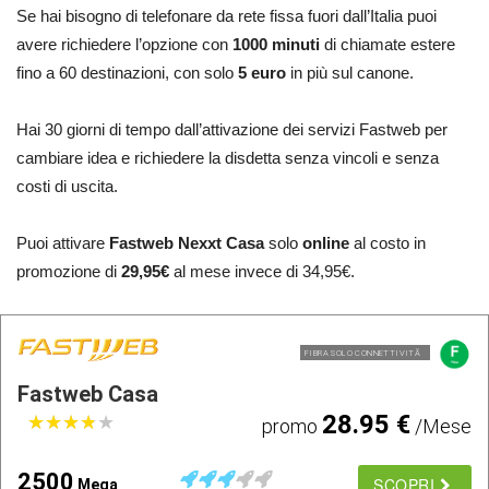
Se hai bisogno di telefonare da rete fissa fuori dall’Italia puoi
avere richiedere l’opzione con
1000 minuti
di chiamate estere
fino a 60 destinazioni, con solo
5 euro
in più sul canone.
Hai 30 giorni di tempo dall’attivazione dei servizi Fastweb per
cambiare idea e richiedere la disdetta senza vincoli e senza
costi di uscita.
Puoi attivare
Fastweb Nexxt Casa
solo
online
al costo in
promozione di
29,95€
al mese invece di 34,95€.
FIBRA SOLO CONNETTIVITÃ
Fastweb Casa
28.95 €
★
★
★
★
★
★
★
★
★
★
promo
/Mese
2500
SCOPRI
Mega