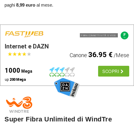
paghi
8,99 euro
al mese.
FIBRA CONNETTIVITÃ E VOCE
Internet e DAZN
36.95 €
★
★
★
★
★
★
★
★
★
★
Canone
/Mese
1000
SCOPRI
Mega
up
200 Mega
Super Fibra Unlimited di WindTre