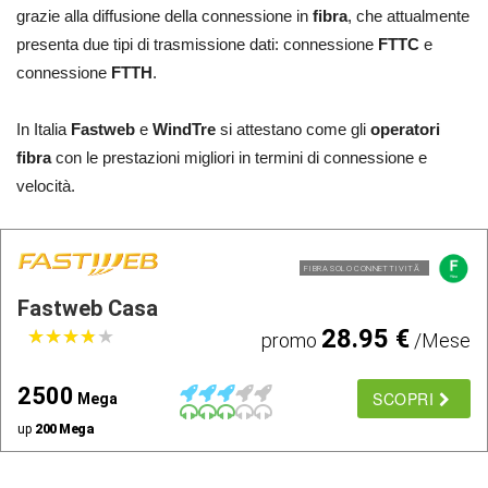
grazie alla diffusione della connessione in
fibra
, che attualmente
presenta due tipi di trasmissione dati: connessione
FTTC
e
connessione
FTTH
.
In Italia
Fastweb
e
WindTre
si attestano come gli
operatori
fibra
con le prestazioni migliori in termini di connessione e
velocità.
FIBRA SOLO CONNETTIVITÃ
Fastweb Casa
28.95 €
★
★
★
★
★
★
★
★
★
★
promo
/Mese
2500
SCOPRI
Mega
up
200 Mega