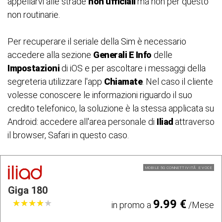
appellarvi alle strade
non ufficiali
ma non per questo
non routinarie.
Per recuperare il seriale della Sim è necessario
accedere alla sezione
Generali E Info
delle
Impostazioni
di iOS e per ascoltare i messaggi della
segreteria utilizzare l'app
Chiamate
. Nel caso il cliente
volesse conoscere le informazioni riguardo il suo
credito telefonico, la soluzione è la stessa applicata su
Android: accedere all'area personale di
Iliad
attraverso
il browser, Safari in questo caso.
MOBILE 5G CONNETTIVITÃ E VOCE
Giga 180
9.99 €
★
★
★
★
★
★
★
★
★
★
in promo a
/Mese