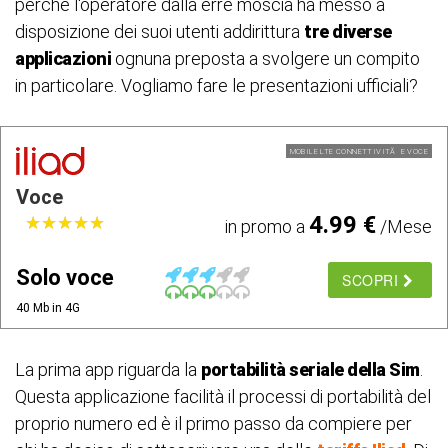
perché l'operatore dalla erre moscia ha messo a
disposizione dei suoi utenti addirittura
tre diverse
applicazioni
ognuna preposta a svolgere un compito
in particolare. Vogliamo fare le presentazioni ufficiali?
MOBILE LTE CONNETTIVITÃ E VOCE
Voce
4.99 €
★
★
★
★
★
★
★
★
★
★
in promo a
/Mese
Solo voce
SCOPRI
40 Mb in 4G
La prima app riguarda la
portabilità seriale della Sim
.
Questa applicazione facilità il processi di portabilità del
proprio numero ed è il primo passo da compiere per