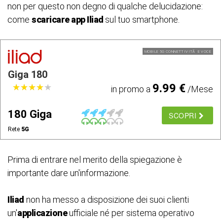
non per questo non degno di qualche delucidazione:
come
scaricare app Iliad
sul tuo smartphone.
MOBILE 5G CONNETTIVITÃ E VOCE
Giga 180
9.99 €
★
★
★
★
★
★
★
★
★
★
in promo a
/Mese
180 Giga
SCOPRI
Rete
5G
Prima di entrare nel merito della spiegazione è
importante dare un'informazione.
Iliad
non ha messo a disposizione dei suoi clienti
un'
applicazione
ufficiale né per sistema operativo