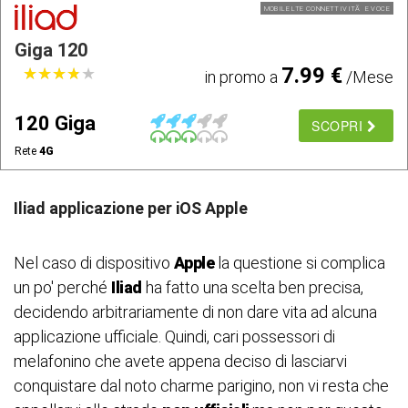
MOBILE LTE CONNETTIVITÃ E VOCE
Giga 120
7.99 €
★
★
★
★
★
★
★
★
★
★
in promo a
/Mese
120 Giga
SCOPRI
Rete
4G
Iliad applicazione per iOS Apple
Nel caso di dispositivo
Apple
la questione si complica
un po' perché
Iliad
ha fatto una scelta ben precisa,
decidendo arbitrariamente di non dare vita ad alcuna
applicazione ufficiale. Quindi, cari possessori di
melafonino che avete appena deciso di lasciarvi
conquistare dal noto charme parigino, non vi resta che