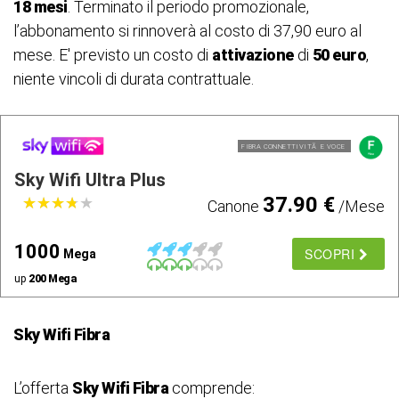
18 mesi
. Terminato il periodo promozionale,
l’abbonamento si rinnoverà al costo di 37,90 euro al
mese. E' previsto un costo di
attivazione
di
50 euro
,
niente vincoli di durata contrattuale.
FIBRA CONNETTIVITÃ E VOCE
Sky Wifi Ultra Plus
37.90 €
★
★
★
★
★
★
★
★
★
★
Canone
/Mese
1000
SCOPRI
Mega
up
200 Mega
Sky Wifi Fibra
L’offerta
Sky Wifi Fibra
comprende: