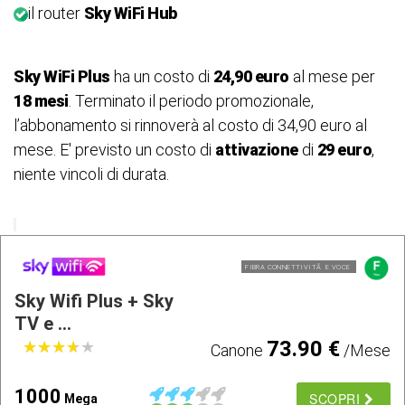
il router
Sky WiFi Hub
Sky WiFi Plus
ha un costo di
24,90 euro
al mese per
18 mesi
. Terminato il periodo promozionale,
l’abbonamento si rinnoverà al costo di 34,90 euro al
mese. E' previsto un costo di
attivazione
di
29 euro
,
niente vincoli di durata.
FIBRA CONNETTIVITÃ E VOCE
Sky Wifi Plus + Sky
TV e ...
73.90 €
★
★
★
★
★
★
★
★
★
★
Canone
/Mese
1000
SCOPRI
Mega