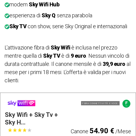
modem
Sky Wifi Hub
esperienza di
Sky Q
senza parabola
Sky TV
con show, serie Sky Original e internazionali
L’attivazione fibra di
Sky Wifi
è inclusa nel prezzo
mentre quella di
Sky TV
è di
9 euro
. Nessun vincolo di
durata contrattuale. Il canone mensile è di
39,9 euro
al
mese per i primi 18 mesi. L’offerta è valida per i nuovi
clienti.
FIBRA CONNETTIVITÃ E VOCE
Sky Wifi + Sky Tv +
Sky H...
54.90 €
★
★
★
★
★
★
★
★
★
★
Canone
/Mese