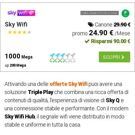
FIBRA CONNETTIVITÃ E VOCE
Sky Wifi
Canone
29.90 €
24.90 €
★
★
★
★
★
★
★
★
★
★
promo
/Mese
Risparmi 90.00 €
1000
SCOPRI
Mega
up
200 Mega
Attivando una delle
offerte
Sky Wifi
puoi avere una
soluzione
Triple Play
che combina una ricca offerta di
contenuti di qualità, l’esperienza di visione di
Sky Q
e
una connessione stabile e performante. Con il modem
Sky Wifi Hub
, il segnale wifi viene distribuito in modo
stabile e uniforme in tutta la casa.