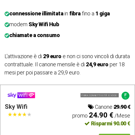
connessione illimitata
in
fibra
fino a
1 giga
modem
Sky Wifi Hub
chiamate a consumo
L'attivazione è di
29 euro
e non ci sono vincoli di durata
contrattuale. Il canone mensile è di
24,9 euro
per 18
mesi per poi passare a 29,9 euro.
FIBRA CONNETTIVITÃ E VOCE
Sky Wifi
Canone
29.90 €
24.90 €
★
★
★
★
★
★
★
★
★
★
promo
/Mese
Risparmi 90.00 €