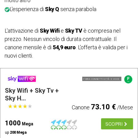
molto altro
L'esperienza di
Sky Q
senza parabola
L'attivazione di
Sky Wifi
e
Sky TV
è compresa nel
prezzo. Nessun vincolo di durata contrattuale. Il
canone mensile è di
54,9 euro
. L’offerta è valida per i
nuovi clienti.
FIBRA CONNETTIVITÃ E VOCE
Sky Wifi + Sky Tv +
Sky H...
73.10 €
★
★
★
★
★
★
★
★
★
★
Canone
/Mese
1000
SCOPRI
Mega
up
200 Mega