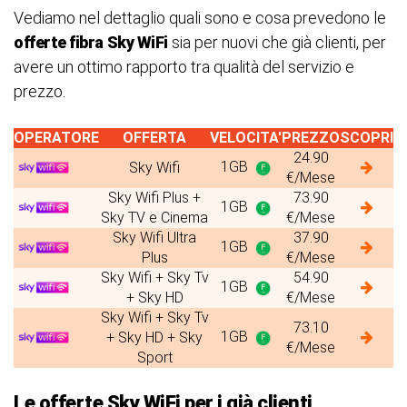
Vediamo nel dettaglio quali sono e cosa prevedono le
offerte fibra
Sky WiFi
sia per nuovi che già clienti, per
avere un ottimo rapporto tra qualità del servizio e
prezzo.
OPERATORE
OFFERTA
VELOCITA'
PREZZO
SCOPRI
24.90
1GB
Sky Wifi
€/Mese
Sky Wifi Plus +
73.90
1GB
Sky TV e Cinema
€/Mese
Sky Wifi Ultra
37.90
1GB
Plus
€/Mese
Sky Wifi + Sky Tv
54.90
1GB
+ Sky HD
€/Mese
Sky Wifi + Sky Tv
73.10
1GB
+ Sky HD + Sky
€/Mese
Sport
Le offerte Sky WiFi per i già clienti