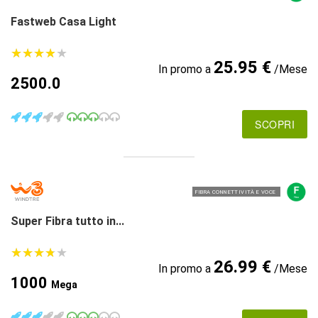
Fastweb Casa Light
★
★
★
★
★
★
★
★
★
★
25.95 €
In promo a
/Mese
2500.0
SCOPRI
FIBRA CONNETTIVITÀ E VOCE
Super Fibra tutto in...
★
★
★
★
★
★
★
★
★
★
26.99 €
In promo a
/Mese
1000
Mega