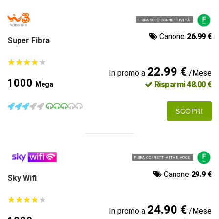
FIBRA SOLO CONNETTIVITÀ
Canone
26.99 €
Super Fibra
★
★
★
★
★
★
★
★
★
★
22.99 €
In promo a
/Mese
1000
Risparmi 48.00 €
Mega
SCOPRI
FIBRA CONNETTIVITÀ E VOCE
Canone
29.9 €
Sky Wifi
★
★
★
★
★
★
★
★
★
★
24.90 €
In promo a
/Mese