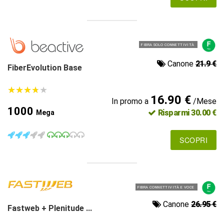
FIBRA SOLO CONNETTIVITÀ
Canone
21.9 €
FiberEvolution Base
★
★
★
★
★
★
★
★
★
★
16.90 €
In promo a
/Mese
1000
Risparmi 30.00 €
Mega
SCOPRI
FIBRA CONNETTIVITÀ E VOCE
Canone
26.95 €
Fastweb + Plenitude ...