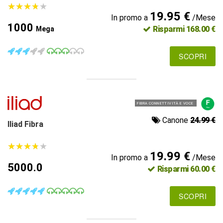
★
★
★
★
★
★
★
★
★
★
19.95 €
In promo a
/Mese
1000
Risparmi 168.00 €
Mega
SCOPRI
FIBRA CONNETTIVITÀ E VOCE
Canone
24.99 €
Iliad Fibra
★
★
★
★
★
★
★
★
★
★
19.99 €
In promo a
/Mese
5000.0
Risparmi 60.00 €
SCOPRI