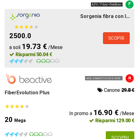
ADV / Fibra +Telefono
Sorgenia fibra con l...
★
★
★
★
★
★
★
★
★
★
2500.0
SCOPRI
19.73 €
a soli
/Mese
Risparmi 50.04 €
ADSL CONNETTIVITÀ E VOCE
Canone
29.8 €
FiberEvolution Plus
★
★
★
★
★
★
★
★
★
★
16.90 €
In promo a
/Mese
20
Risparmi 129.00 €
Mega
SCOPRI