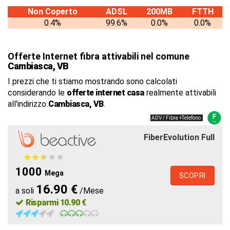
Non Coperto
ADSL
200MB
FTTH
0.4%
99.6%
0.0%
0.0%
Offerte Internet fibra attivabili nel comune
Cambiasca, VB
I prezzi che ti stiamo mostrando sono calcolati
considerando le
offerte internet casa
realmente attivabili
all'indirizzo
Cambiasca, VB
.
ADV / Fibra +Telefono
FiberEvolution Full
★
★
★
★
★
★
★
★
★
★
1000
Mega
SCOPRI
16.90 €
a soli
/Mese
Risparmi 10.90 €