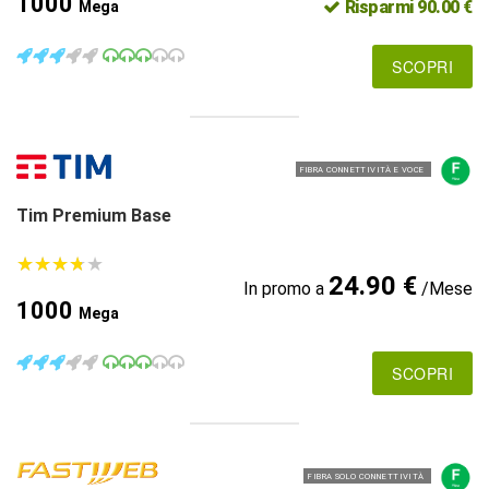
1000
Risparmi 90.00 €
Mega
SCOPRI
FIBRA CONNETTIVITÀ E VOCE
Tim Premium Base
★
★
★
★
★
★
★
★
★
★
24.90 €
In promo a
/Mese
1000
Mega
SCOPRI
FIBRA SOLO CONNETTIVITÀ