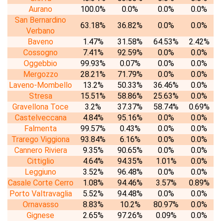
Aurano
100.0%
0.0%
0.0%
0.0%
San Bernardino
63.18%
36.82%
0.0%
0.0%
Verbano
Baveno
1.47%
31.58%
64.53%
2.42%
Cossogno
7.41%
92.59%
0.0%
0.0%
Oggebbio
99.93%
0.07%
0.0%
0.0%
Mergozzo
28.21%
71.79%
0.0%
0.0%
Laveno-Mombello
13.2%
50.33%
36.46%
0.0%
Stresa
15.51%
58.86%
25.63%
0.0%
Gravellona Toce
3.2%
37.37%
58.74%
0.69%
Castelveccana
4.84%
95.16%
0.0%
0.0%
Falmenta
99.57%
0.43%
0.0%
0.0%
Trarego Viggiona
93.84%
6.16%
0.0%
0.0%
Cannero Riviera
9.35%
90.65%
0.0%
0.0%
Cittiglio
4.64%
94.35%
1.01%
0.0%
Leggiuno
3.52%
96.48%
0.0%
0.0%
Casale Corte Cerro
1.08%
94.46%
3.57%
0.89%
Porto Valtravaglia
5.52%
94.48%
0.0%
0.0%
Ornavasso
8.83%
10.2%
80.97%
0.0%
Gignese
2.65%
97.26%
0.09%
0.0%