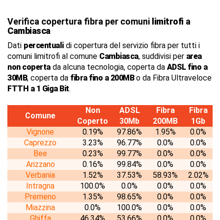
Verifica copertura fibra per comuni
limitrofi
a
Cambiasca
Dati
percentuali
di copertura del servizio fibra per tutti i
comuni limitrofi al comune
Cambiasca
, suddivisi per
area
non coperta
da alcuna tecnologia, coperta da
ADSL fino a
30MB
, coperta da
fibra fino a 200MB
o da Fibra Ultraveloce
FTTH a 1 Giga Bit
.
Non
ADSL
Fibra
Fibra
Comune
Coperto
30Mb
200MB
1Gb
Vignone
0.19%
97.86%
1.95%
0.0%
Caprezzo
3.23%
96.77%
0.0%
0.0%
Bee
0.23%
99.77%
0.0%
0.0%
Arizzano
0.16%
99.84%
0.0%
0.0%
Verbania
1.52%
37.53%
58.93%
2.02%
Intragna
100.0%
0.0%
0.0%
0.0%
Premeno
1.35%
98.65%
0.0%
0.0%
Miazzina
0.0%
100.0%
0.0%
0.0%
Ghiffa
46.34%
53.66%
0.0%
0.0%