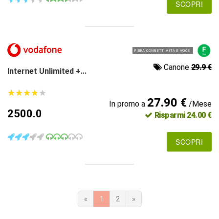
SCOPRI
FIBRA CONNETTIVITÀ E VOCE
Canone
29.9 €
Internet Unlimited +...
★
★
★
★
★
★
★
★
★
★
27.90 €
In promo a
/Mese
2500.0
Risparmi 24.00 €
SCOPRI
«
1
2
»