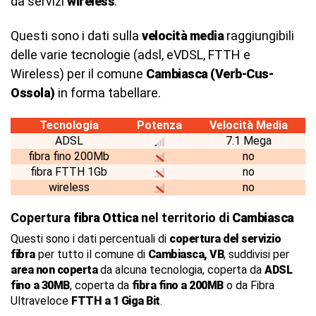
da servizi
wireless
.
Questi sono i dati sulla
velocità media
raggiungibili
delle varie tecnologie (adsl, eVDSL, FTTH e
Wireless) per il comune
Cambiasca (Verb-Cus-
Ossola)
in forma tabellare.
Tecnologia
Potenza
Velocità Media
ADSL
7.1 Mega
fibra fino 200Mb
no
fibra FTTH 1Gb
no
wireless
no
Copertura
fibra Ottica
nel territorio di
Cambiasca
Questi sono i dati percentuali di
copertura del servizio
fibra
per tutto il comune di
Cambiasca, VB
, suddivisi per
area non coperta
da alcuna tecnologia, coperta da
ADSL
fino a 30MB
, coperta da
fibra fino a 200MB
o da Fibra
Ultraveloce
FTTH a 1 Giga Bit
.