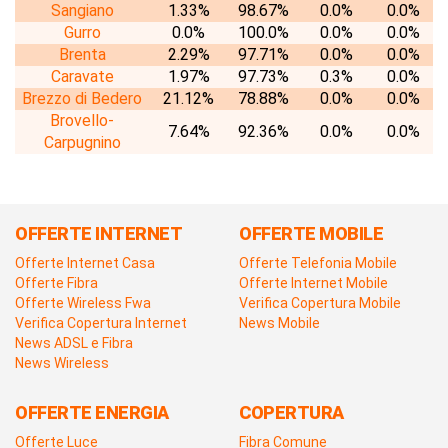
Sangiano
1.33%
98.67%
0.0%
0.0%
Gurro
0.0%
100.0%
0.0%
0.0%
Brenta
2.29%
97.71%
0.0%
0.0%
Caravate
1.97%
97.73%
0.3%
0.0%
Brezzo di Bedero
21.12%
78.88%
0.0%
0.0%
Brovello-
7.64%
92.36%
0.0%
0.0%
Carpugnino
OFFERTE INTERNET
OFFERTE MOBILE
Offerte Internet Casa
Offerte Telefonia Mobile
Offerte Fibra
Offerte Internet Mobile
Offerte Wireless Fwa
Verifica Copertura Mobile
Verifica Copertura Internet
News Mobile
News ADSL e Fibra
News Wireless
OFFERTE ENERGIA
COPERTURA
Offerte Luce
Fibra Comune