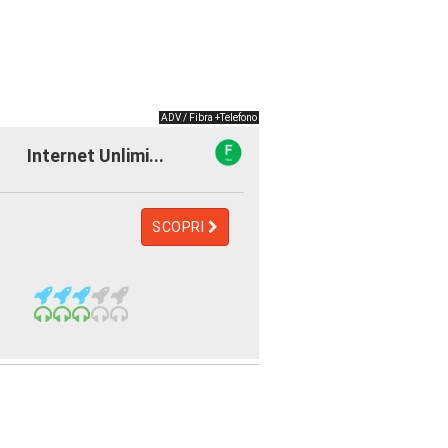
ADV / Fibra +Telefono
Internet Unlimi...
SCOPRI