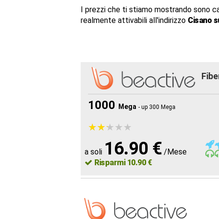
I prezzi che ti stiamo mostrando sono c
realmente attivabili all'indirizzo
Cisano s
Fibe
1000
Mega
- up 300 Mega
★
★
★
★
★
★
★
★
★
★
16.90 €
a soli
/Mese
Risparmi 10.90 €