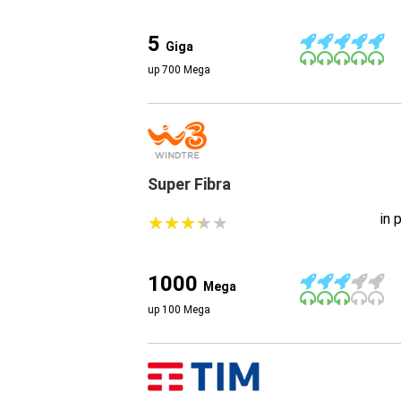
5
Giga
up 700 Mega
Super Fibra
in 
★
★
★
★
★
★
★
★
★
★
1000
Mega
up 100 Mega