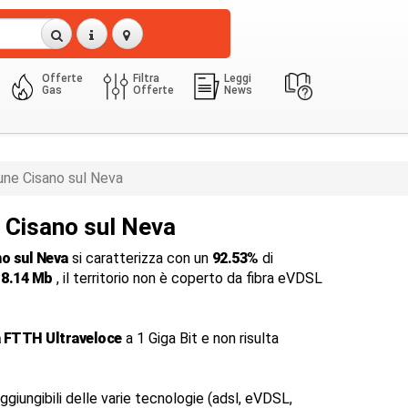
Offerte
Filtra
Leggi
Gas
Offerte
News
ne Cisano sul Neva
a Cisano sul Neva
o sul Neva
si caratterizza con un
92.53%
di
i
8.14 Mb
, il territorio non è coperto da fibra eVDSL
a FTTH Ultraveloce
a 1 Giga Bit e non risulta
ggiungibili delle varie tecnologie (adsl, eVDSL,