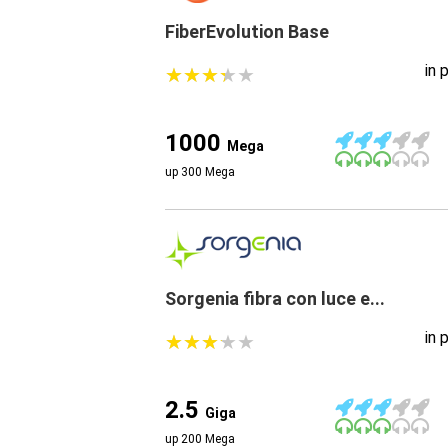
FiberEvolution Base
in 
★
★
★
★
★
★
★
★
★
★
1000
Mega
up 300 Mega
Sorgenia fibra con luce e...
in 
★
★
★
★
★
★
★
★
★
★
2.5
Giga
up 200 Mega