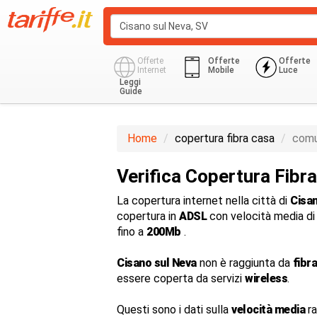
Offerte
Offerte
Offerte
Internet
Mobile
Luce
Leggi
Guide
Home
copertura fibra casa
comu
Verifica Copertura Fibr
La copertura internet nella città di
Cisan
copertura in
ADSL
con velocità media d
fino a
200Mb
.
Cisano sul Neva
non è raggiunta da
fibr
essere coperta da servizi
wireless
.
Questi sono i dati sulla
velocità media
ra