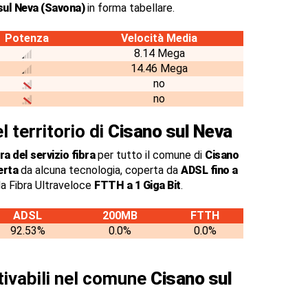
sul Neva (Savona)
in forma tabellare.
Potenza
Velocità Media
8.14 Mega
14.46 Mega
no
no
l territorio di
Cisano sul Neva
a del servizio fibra
per tutto il comune di
Cisano
erta
da alcuna tecnologia, coperta da
ADSL fino a
a Fibra Ultraveloce
FTTH a 1 Giga Bit
.
ADSL
200MB
FTTH
92.53%
0.0%
0.0%
ttivabili nel comune
Cisano sul