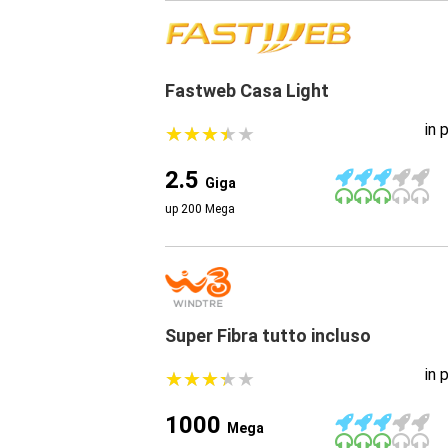
Fastweb Casa Light
in 
★
★
★
★
★
★
★
★
★
★
2.5
Giga
up 200 Mega
Super Fibra tutto incluso
in 
★
★
★
★
★
★
★
★
★
★
1000
Mega