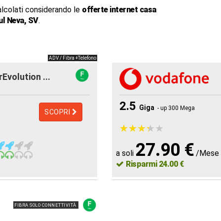
alcolati considerando le
offerte internet casa
ul Neva, SV
.
ADV / Fibra +Telefono
rEvolution ...
2.5
Giga
- up 300 Mega
SCOPRI
★
★
★
★
★
★
★
★
★
★
27.90 €
a soli
/Mese
Risparmi 24.00 €
FIBRA SOLO CONNETTIVITÀ