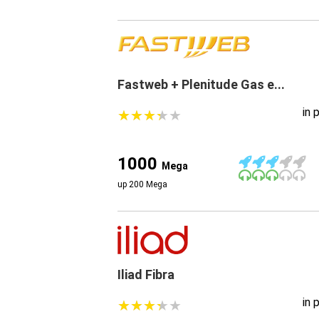
Fastweb + Plenitude Gas e...
in 
★
★
★
★
★
★
★
★
★
★
1000
Mega
up 200 Mega
Iliad Fibra
in 
★
★
★
★
★
★
★
★
★
★