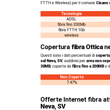
FTTH e Wireless) per il comune
Cisano 
Tecnologia
ADSL
fibra fino 200Mb
fibra FTTH 1Gb
wireless
Copertura
fibra Ottica
ne
Questi sono i dati percentuali di
copertur
sul Neva, SV
, suddivisi per
area non cop
30MB
, coperta da
fibra fino a 200MB
o d
Non Coperto
7.47%
Offerte Internet fibra a
Neva, SV