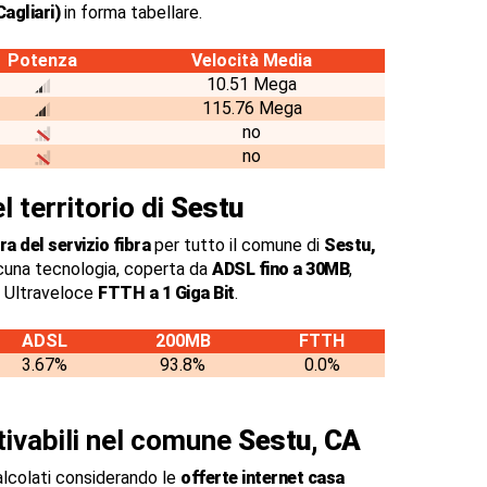
agliari)
in forma tabellare.
Potenza
Velocità Media
10.51 Mega
115.76 Mega
no
no
l territorio di
Sestu
a del servizio fibra
per tutto il comune di
Sestu,
cuna tecnologia, coperta da
ADSL fino a 30MB
,
a Ultraveloce
FTTH a 1 Giga Bit
.
ADSL
200MB
FTTH
3.67%
93.8%
0.0%
ttivabili nel comune
Sestu, CA
alcolati considerando le
offerte internet casa