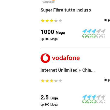
Super Fibra tutto incluso
in 
★
★
★
★
★
★
★
★
★
★
1000
Mega
up 300 Mega
Internet Unlimited + Chia...
in 
★
★
★
★
★
★
★
★
★
★
2.5
Giga
up 300 Mega