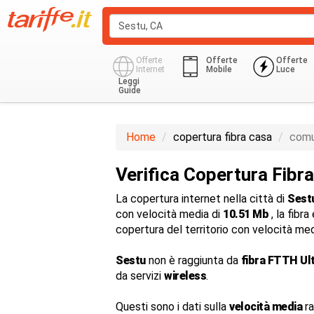
Offerte
Offerte
Offerte
Internet
Mobile
Luce
Leggi
Guide
Home
copertura fibra casa
comu
Verifica Copertura Fibr
La copertura internet nella città di
Sest
con velocità media di
10.51 Mb
, la fibr
copertura del territorio con velocità me
Sestu
non è raggiunta da
fibra FTTH Ul
da servizi
wireless
.
Questi sono i dati sulla
velocità media
ra