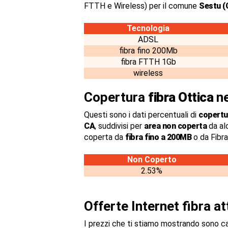
FTTH e Wireless) per il comune
Sestu (C
Tecnologia
ADSL
fibra fino 200Mb
fibra FTTH 1Gb
wireless
Copertura
fibra Ottica
ne
Questi sono i dati percentuali di
copertur
CA
, suddivisi per
area non coperta
da al
coperta da
fibra fino a 200MB
o da Fibr
Non Coperto
2.53%
Offerte Internet fibra a
I prezzi che ti stiamo mostrando sono c