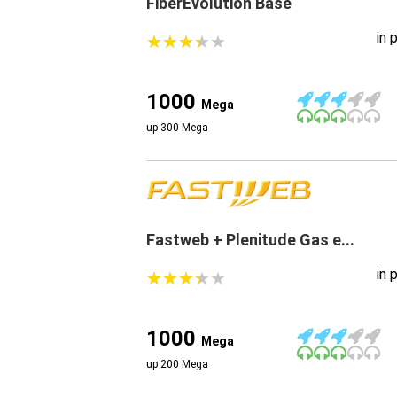
FiberEvolution Base
in 
★
★
★
★
★
★
★
★
★
★
1000
Mega
up 300 Mega
Fastweb + Plenitude Gas e...
in 
★
★
★
★
★
★
★
★
★
★
1000
Mega
up 200 Mega