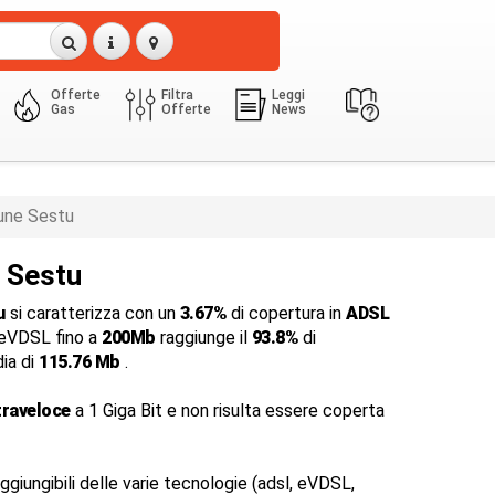
Offerte
Filtra
Leggi
Gas
Offerte
News
ne Sestu
a Sestu
u
si caratterizza con un
3.67%
di copertura in
ADSL
a eVDSL fino a
200Mb
raggiunge il
93.8%
di
dia di
115.76 Mb
.
traveloce
a 1 Giga Bit e non risulta essere coperta
ggiungibili delle varie tecnologie (adsl, eVDSL,