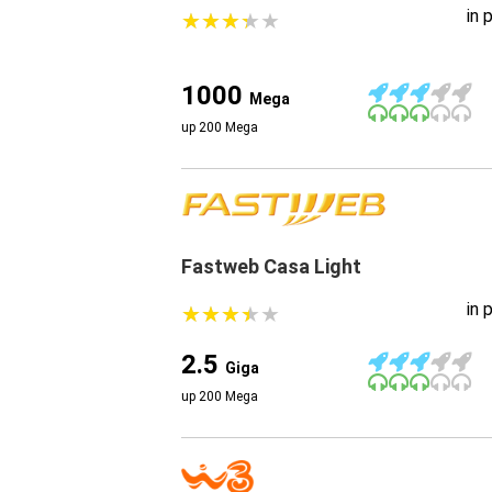
in 
★
★
★
★
★
★
★
★
★
★
1000
Mega
up 200 Mega
Fastweb Casa Light
in 
★
★
★
★
★
★
★
★
★
★
2.5
Giga
up 200 Mega