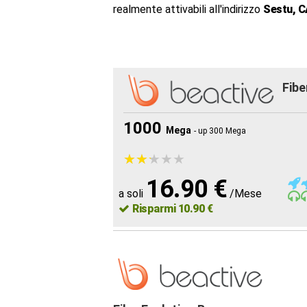
realmente attivabili all'indirizzo
Sestu, C
Fibe
1000
Mega
- up 300 Mega
★
★
★
★
★
★
★
★
★
★
16.90 €
a soli
/Mese
Risparmi 10.90 €