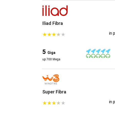
Iliad Fibra
in 
★
★
★
★
★
★
★
★
★
★
5
Giga
up 700 Mega
Super Fibra
in 
★
★
★
★
★
★
★
★
★
★