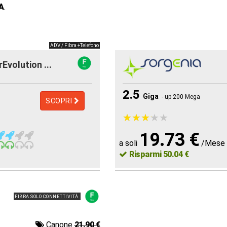
A
.
ADV / Fibra +Telefono
rEvolution ...
2.5
Giga
- up 200 Mega
SCOPRI
★
★
★
★
★
★
★
★
★
★
19.73 €
a soli
/Mese
Risparmi 50.04 €
FIBRA SOLO CONNETTIVITÀ
Canone
21.90 €