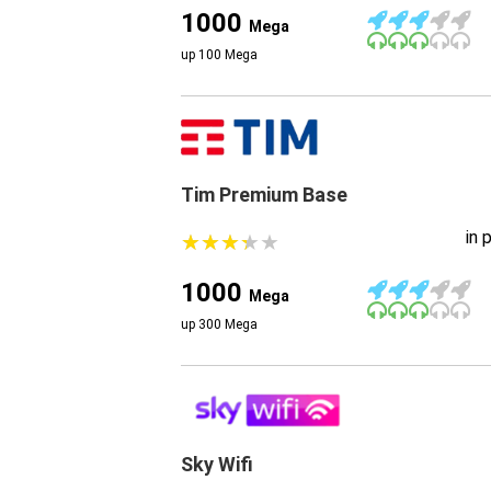
1000
Mega
up 100 Mega
Tim Premium Base
in 
★
★
★
★
★
★
★
★
★
★
1000
Mega
up 300 Mega
Sky Wifi