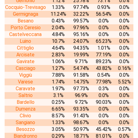
Gemonio
1.12%
25.78%
73.1%
0.0%
Cocquio-Trevisago
1.33%
97.74%
0.93%
0.0%
Germignaga
11.24%
32.22%
56.54%
0.0%
Besano
0.43%
99.57%
0.0%
0.0%
Porto Ceresio
2.04%
97.96%
0.0%
0.0%
Castelveccana
4.84%
95.16%
0.0%
0.0%
Luino
10.7%
24.07%
65.23%
0.0%
Cittiglio
4.64%
94.35%
1.01%
0.0%
Arcisate
2.83%
19.99%
77.19%
0.0%
Gavirate
1.06%
9.71%
89.23%
0.0%
Casciago
1.27%
54.74%
43.82%
0.16%
Viggiù
7.88%
91.58%
0.54%
0.0%
Varese
1.74%
14.75%
77.98%
5.52%
Caravate
1.97%
97.73%
0.3%
0.0%
Saltrio
3.1%
96.9%
0.0%
0.0%
Bardello
0.25%
9.72%
90.03%
0.0%
Dumenza
6.65%
93.35%
0.0%
0.0%
Clivio
8.57%
91.43%
0.0%
0.0%
Sangiano
1.33%
98.67%
0.0%
0.0%
Besozzo
3.05%
50.97%
45.42%
0.57%
Biandronno
0.29%
18.71%
81.01%
0.0%