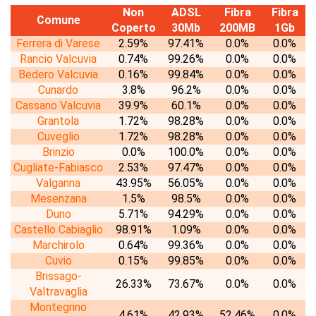
Non
ADSL
Fibra
Fibra
Comune
Coperto
30Mb
200MB
1Gb
Ferrera di Varese
2.59%
97.41%
0.0%
0.0%
Rancio Valcuvia
0.74%
99.26%
0.0%
0.0%
Bedero Valcuvia
0.16%
99.84%
0.0%
0.0%
Cunardo
3.8%
96.2%
0.0%
0.0%
Cassano Valcuvia
39.9%
60.1%
0.0%
0.0%
Grantola
1.72%
98.28%
0.0%
0.0%
Cuveglio
1.72%
98.28%
0.0%
0.0%
Brinzio
0.0%
100.0%
0.0%
0.0%
Cugliate-Fabiasco
2.53%
97.47%
0.0%
0.0%
Valganna
43.95%
56.05%
0.0%
0.0%
Mesenzana
1.5%
98.5%
0.0%
0.0%
Duno
5.71%
94.29%
0.0%
0.0%
Castello Cabiaglio
98.91%
1.09%
0.0%
0.0%
Marchirolo
0.64%
99.36%
0.0%
0.0%
Cuvio
0.15%
99.85%
0.0%
0.0%
Brissago-
26.33%
73.67%
0.0%
0.0%
Valtravaglia
Montegrino
4.61%
42.93%
52.46%
0.0%