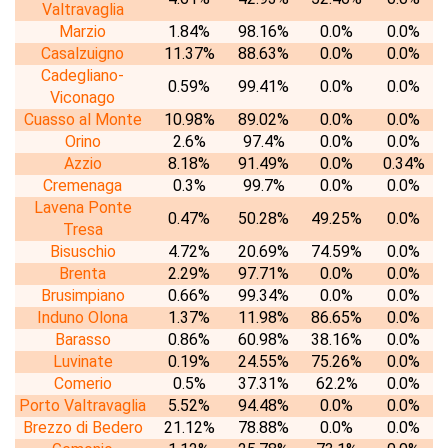
Valtravaglia
Marzio
1.84%
98.16%
0.0%
0.0%
Casalzuigno
11.37%
88.63%
0.0%
0.0%
Cadegliano-
0.59%
99.41%
0.0%
0.0%
Viconago
Cuasso al Monte
10.98%
89.02%
0.0%
0.0%
Orino
2.6%
97.4%
0.0%
0.0%
Azzio
8.18%
91.49%
0.0%
0.34%
Cremenaga
0.3%
99.7%
0.0%
0.0%
Lavena Ponte
0.47%
50.28%
49.25%
0.0%
Tresa
Bisuschio
4.72%
20.69%
74.59%
0.0%
Brenta
2.29%
97.71%
0.0%
0.0%
Brusimpiano
0.66%
99.34%
0.0%
0.0%
Induno Olona
1.37%
11.98%
86.65%
0.0%
Barasso
0.86%
60.98%
38.16%
0.0%
Luvinate
0.19%
24.55%
75.26%
0.0%
Comerio
0.5%
37.31%
62.2%
0.0%
Porto Valtravaglia
5.52%
94.48%
0.0%
0.0%
Brezzo di Bedero
21.12%
78.88%
0.0%
0.0%