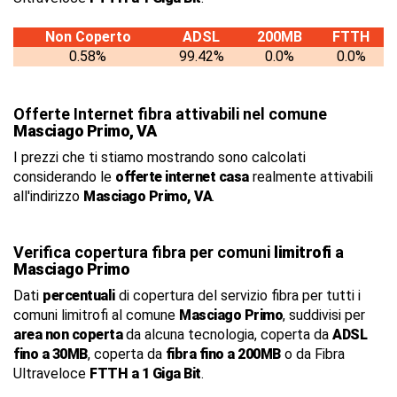
Non Coperto
ADSL
200MB
FTTH
0.58%
99.42%
0.0%
0.0%
Offerte Internet fibra attivabili nel comune
Masciago Primo, VA
I prezzi che ti stiamo mostrando sono calcolati
considerando le
offerte internet casa
realmente attivabili
all'indirizzo
Masciago Primo, VA
.
Verifica copertura fibra per comuni
limitrofi
a
Masciago Primo
Dati
percentuali
di copertura del servizio fibra per tutti i
comuni limitrofi al comune
Masciago Primo
, suddivisi per
area non coperta
da alcuna tecnologia, coperta da
ADSL
fino a 30MB
, coperta da
fibra fino a 200MB
o da Fibra
Ultraveloce
FTTH a 1 Giga Bit
.