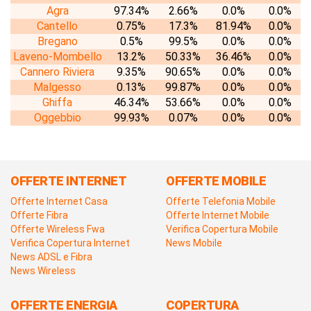
Agra
97.34%
2.66%
0.0%
0.0%
Cantello
0.75%
17.3%
81.94%
0.0%
Bregano
0.5%
99.5%
0.0%
0.0%
Laveno-Mombello
13.2%
50.33%
36.46%
0.0%
Cannero Riviera
9.35%
90.65%
0.0%
0.0%
Malgesso
0.13%
99.87%
0.0%
0.0%
Ghiffa
46.34%
53.66%
0.0%
0.0%
Oggebbio
99.93%
0.07%
0.0%
0.0%
OFFERTE INTERNET
OFFERTE MOBILE
Offerte Internet Casa
Offerte Telefonia Mobile
Offerte Fibra
Offerte Internet Mobile
Offerte Wireless Fwa
Verifica Copertura Mobile
Verifica Copertura Internet
News Mobile
News ADSL e Fibra
News Wireless
OFFERTE ENERGIA
COPERTURA