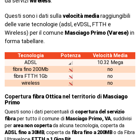
da servizi
wireless
.
Questi sono i dati sulla
velocità media
raggiungibili
delle varie tecnologie (adsl, eVDSL, FTTH e
Wireless) per il comune
Masciago Primo (Varese)
in
forma tabellare.
Tecnologia
Potenza
Velocità Media
ADSL
10.32 Mega
fibra fino 200Mb
no
fibra FTTH 1Gb
no
wireless
no
Copertura
fibra Ottica
nel territorio di
Masciago
Primo
Questi sono i dati percentuali di
copertura del servizio
fibra
per tutto il comune di
Masciago Primo, VA
, suddivisi
per
area non coperta
da alcuna tecnologia, coperta da
ADSL fino a 30MB
, coperta da
fibra fino a 200MB
o da Fibra
Ultraveloce
FTTH a 1 Giga Bit
.