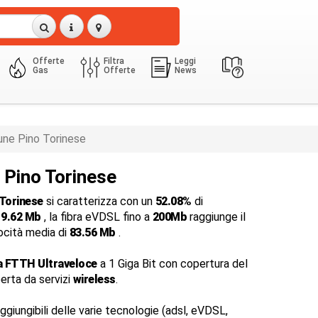
Offerte
Filtra
Leggi
Gas
Offerte
News
ne Pino Torinese
 Pino Torinese
Torinese
si caratterizza con un
52.08%
di
i
9.62 Mb
, la fibra eVDSL fino a
200Mb
raggiunge il
locità media di
83.56 Mb
.
a FTTH Ultraveloce
a 1 Giga Bit con copertura del
perta da servizi
wireless
.
ggiungibili delle varie tecnologie (adsl, eVDSL,