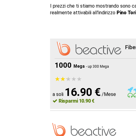
I prezzi che ti stiamo mostrando sono c
realmente attivabili all'indirizzo
Pino Tor
Fibe
1000
Mega
- up 300 Mega
★
★
★
★
★
★
★
★
★
★
16.90 €
a soli
/Mese
Risparmi 10.90 €