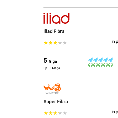
Iliad Fibra
in 
★
★
★
★
★
★
★
★
★
★
5
Giga
up 30 Mega
Super Fibra
in 
★
★
★
★
★
★
★
★
★
★