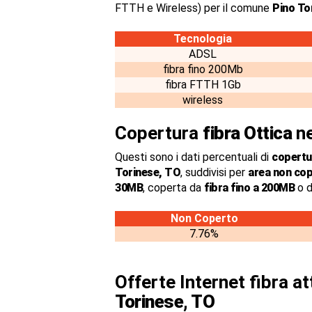
FTTH e Wireless) per il comune
Pino To
Tecnologia
ADSL
fibra fino 200Mb
fibra FTTH 1Gb
wireless
Copertura
fibra Ottica
ne
Questi sono i dati percentuali di
copertur
Torinese, TO
, suddivisi per
area non co
30MB
, coperta da
fibra fino a 200MB
o d
Non Coperto
7.76%
Offerte Internet fibra a
Torinese, TO