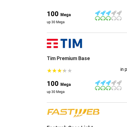
100
Mega
up 30 Mega
Tim Premium Base
in 
★
★
★
★
★
★
★
★
★
★
100
Mega
up 30 Mega