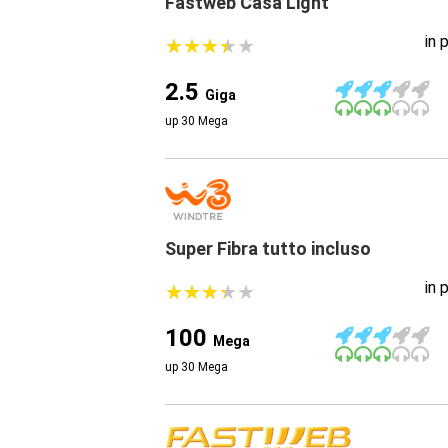
Fastweb Casa Light
in 
★
★
★
★
★
★
★
★
★
★
2.5
Giga
up 30 Mega
Super Fibra tutto incluso
in 
★
★
★
★
★
★
★
★
★
★
100
Mega
up 30 Mega