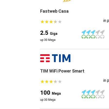
Fastweb Casa
in 
★
★
★
★
★
★
★
★
★
★
2.5
Giga
up 30 Mega
TIM WiFi Power Smart
in 
★
★
★
★
★
★
★
★
★
★
100
Mega
up 30 Mega