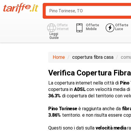
Offerte
Offerte
Offerte
Internet
Mobile
Luce
Leggi
Guide
Home
copertura fibra casa
comu
Verifica Copertura Fibra
La copertura internet nella città di
Pino 
copertura in
ADSL
con velocità media d
36.3%
di copertura del territorio con ve
Pino Torinese
è raggiunta anche da
fibr
3.86%
territorio. e non risulta essere co
Questi sono i dati sulla
velocità media
ra