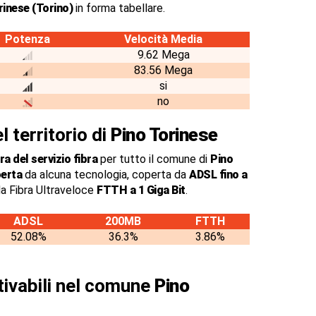
rinese (Torino)
in forma tabellare.
Potenza
Velocità Media
9.62 Mega
83.56 Mega
si
no
l territorio di
Pino Torinese
a del servizio fibra
per tutto il comune di
Pino
perta
da alcuna tecnologia, coperta da
ADSL fino a
a Fibra Ultraveloce
FTTH a 1 Giga Bit
.
ADSL
200MB
FTTH
52.08%
36.3%
3.86%
ttivabili nel comune
Pino