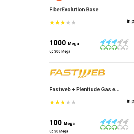
FiberEvolution Base
in 
★
★
★
★
★
★
★
★
★
★
1000
Mega
up 300 Mega
Fastweb + Plenitude Gas e...
in 
★
★
★
★
★
★
★
★
★
★
100
Mega
up 30 Mega