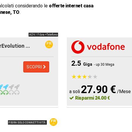
alcolati considerando le
offerte internet casa
inese, TO
.
ADV / Fibra +Telefono
rEvolution ...
2.5
Giga
- up 30 Mega
SCOPRI
★
★
★
★
★
★
★
★
★
★
27.90 €
a soli
/Mese
Risparmi 24.00 €
FIBRA SOLO CONNETTIVITÀ