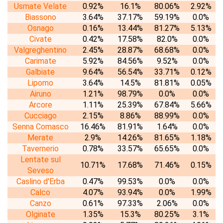
Usmate Velate
0.92%
16.1%
80.06%
2.92%
Biassono
3.64%
37.17%
59.19%
0.0%
Osnago
0.16%
13.44%
81.27%
5.13%
Civate
0.42%
17.58%
82.0%
0.0%
Valgreghentino
2.45%
28.87%
68.68%
0.0%
Carimate
5.92%
84.56%
9.52%
0.0%
Galbiate
9.64%
56.54%
33.71%
0.12%
Lipomo
3.64%
14.5%
81.81%
0.05%
Airuno
1.21%
98.79%
0.0%
0.0%
Arcore
1.11%
25.39%
67.84%
5.66%
Cucciago
2.15%
8.86%
88.99%
0.0%
Senna Comasco
16.46%
81.91%
1.64%
0.0%
Merate
2.9%
14.26%
81.65%
1.18%
Tavernerio
0.78%
33.57%
65.65%
0.0%
Lentate sul
10.71%
17.68%
71.46%
0.15%
Seveso
Caslino d'Erba
0.47%
99.53%
0.0%
0.0%
Calco
4.07%
93.94%
0.0%
1.99%
Canzo
0.61%
97.33%
2.06%
0.0%
Olginate
1.35%
15.3%
80.25%
3.1%