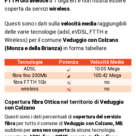
FTTH Ultraveloce
a 1 Giga Bit e non risulta essere
coperta da servizi
wireless
.
Questi sono i dati sulla
velocità media
raggiungibili
delle varie tecnologie (adsl, eVDSL, FTTH e
Wireless) per il comune
Veduggio con Colzano
(Monza e della Brianza)
in forma tabellare.
Tecnologia
Potenza
Velocità Media
ADSL
10.05 Mega
fibra fino 200Mb
100.42 Mega
fibra FTTH 1Gb
no
wireless
no
Copertura
fibra Ottica
nel territorio di
Veduggio
con Colzano
Questi sono i dati percentuali di
copertura del servizio
fibra
per tutto il comune di
Veduggio con Colzano, MB
,
suddivisi per
area non coperta
da alcuna tecnologia,