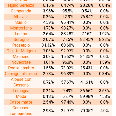
Figino Serenza
6.15%
64.74%
28.28%
0.84%
Camparada
3.96%
95.5%
0.54%
0.0%
Albavilla
0.26%
22.9%
76.84%
0.0%
Suello
4.59%
95.41%
0.0%
0.0%
Montorfano
1.73%
98.27%
0.0%
0.0%
Lesmo
2.64%
88.28%
7.16%
1.92%
Seregno
2.07%
7.25%
82.45%
8.23%
Proserpio
31.32%
68.68%
0.0%
0.0%
Olgiate Molgora
7.03%
92.97%
0.0%
0.0%
Macherio
3.03%
15.62%
81.35%
0.0%
Novedrate
1.61%
96.8%
0.0%
1.59%
Ponte Lambro
1.55%
73.02%
25.43%
0.0%
Capiago Intimiano
2.78%
96.89%
0.0%
0.34%
Albese con
0.72%
57.67%
41.61%
0.0%
Cassano
Lomagna
0.21%
9.49%
86.66%
3.63%
Meda
0.18%
5.27%
89.98%
4.58%
Castelmarte
2.54%
97.46%
0.0%
0.0%
Cernusco
2.98%
22.97%
70.05%
4.0%
Lombardone