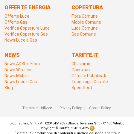
OFFERTE ENERGIA
COPERTURA
Offerte Luce
Fibra Comune
Offerte Gas
Mobile Comune
Verifica Copertura Luce
Luce Comune
Verifica Copertura Gas
Gas Comune
News Luce e Gas
NEWS
TARIFFE.IT
News ADSL e Fibra
Chi siamo
News Wireless
Operatori
News Mobile
Offerte Pubblicate
News Luce e Gas
Tecnologie Gestite
Blog
Speedtest
Termini di Utilizzo
|
Privacy Policy
|
Cookie Policy
E-Consulting S.r.l. - P.I. 02046451205 - Strada Teverina Snc - 01100 Viterbo
Copyright © Tariffe.it 2018-2026
È vietata la riproduzione di contenuti e grafica del portale tariffe.it