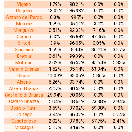
Viganò
1.79%
98.21%
0.0%
0.0%
Rogeno
13.02%
86.98%
0.0%
0.0%
Anzano del Parco
0.3%
99.7%
0.0%
0.0%
Merone
1.79%
95.11%
3.1%
0.0%
Monguzzo
0.51%
92.33%
7.16%
0.0%
Carugo
6.3%
46.64%
47.06%
0.0%
Sirtori
3.9%
96.05%
0.05%
0.0%
Giussano
1.59%
8.94%
86.11%
3.37%
Brenna
0.61%
99.39%
0.0%
0.0%
Molteno
2.02%
46.52%
45.64%
5.83%
Verano Brianza
1.52%
35.14%
63.34%
0.0%
Sirone
11.09%
83.05%
5.86%
0.0%
Alserio
6.26%
93.74%
0.0%
0.0%
Alzate Brianza
4.17%
90.53%
5.3%
0.0%
Castello di Brianza
29.94%
70.06%
0.0%
0.0%
Carate Brianza
5.04%
18.63%
73.38%
2.94%
Bosisio Parini
3.59%
37.02%
59.38%
0.0%
Dolzago
3.44%
96.32%
0.0%
0.24%
Casatenovo
2.02%
37.83%
57.75%
2.41%
Missaglia
5.17%
94.83%
0.0%
0.0%