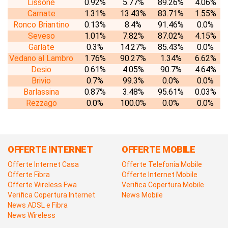
Lissone
0.92%
5.77%
89.26%
4.06%
Carnate
1.31%
13.43%
83.71%
1.55%
Ronco Briantino
0.13%
8.4%
91.46%
0.0%
Seveso
1.01%
7.82%
87.02%
4.15%
Garlate
0.3%
14.27%
85.43%
0.0%
Vedano al Lambro
1.76%
90.27%
1.34%
6.62%
Desio
0.61%
4.05%
90.7%
4.64%
Brivio
0.7%
99.3%
0.0%
0.0%
Barlassina
0.87%
3.48%
95.61%
0.03%
Rezzago
0.0%
100.0%
0.0%
0.0%
OFFERTE INTERNET
OFFERTE MOBILE
Offerte Internet Casa
Offerte Telefonia Mobile
Offerte Fibra
Offerte Internet Mobile
Offerte Wireless Fwa
Verifica Copertura Mobile
Verifica Copertura Internet
News Mobile
News ADSL e Fibra
News Wireless