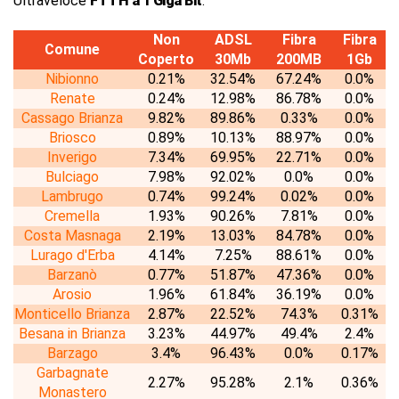
Ultraveloce
FTTH a 1 Giga Bit
.
Non
ADSL
Fibra
Fibra
Comune
Coperto
30Mb
200MB
1Gb
Nibionno
0.21%
32.54%
67.24%
0.0%
Renate
0.24%
12.98%
86.78%
0.0%
Cassago Brianza
9.82%
89.86%
0.33%
0.0%
Briosco
0.89%
10.13%
88.97%
0.0%
Inverigo
7.34%
69.95%
22.71%
0.0%
Bulciago
7.98%
92.02%
0.0%
0.0%
Lambrugo
0.74%
99.24%
0.02%
0.0%
Cremella
1.93%
90.26%
7.81%
0.0%
Costa Masnaga
2.19%
13.03%
84.78%
0.0%
Lurago d'Erba
4.14%
7.25%
88.61%
0.0%
Barzanò
0.77%
51.87%
47.36%
0.0%
Arosio
1.96%
61.84%
36.19%
0.0%
Monticello Brianza
2.87%
22.52%
74.3%
0.31%
Besana in Brianza
3.23%
44.97%
49.4%
2.4%
Barzago
3.4%
96.43%
0.0%
0.17%
Garbagnate
2.27%
95.28%
2.1%
0.36%
Monastero