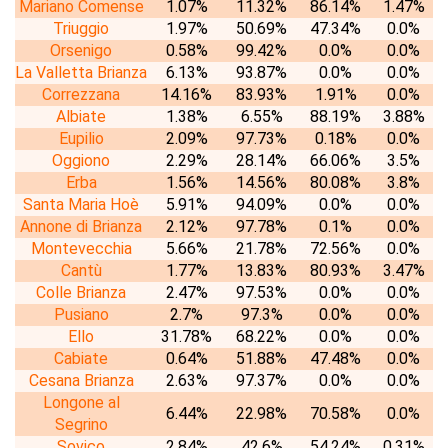
Mariano Comense
1.07%
11.32%
86.14%
1.47%
Triuggio
1.97%
50.69%
47.34%
0.0%
Orsenigo
0.58%
99.42%
0.0%
0.0%
La Valletta Brianza
6.13%
93.87%
0.0%
0.0%
Correzzana
14.16%
83.93%
1.91%
0.0%
Albiate
1.38%
6.55%
88.19%
3.88%
Eupilio
2.09%
97.73%
0.18%
0.0%
Oggiono
2.29%
28.14%
66.06%
3.5%
Erba
1.56%
14.56%
80.08%
3.8%
Santa Maria Hoè
5.91%
94.09%
0.0%
0.0%
Annone di Brianza
2.12%
97.78%
0.1%
0.0%
Montevecchia
5.66%
21.78%
72.56%
0.0%
Cantù
1.77%
13.83%
80.93%
3.47%
Colle Brianza
2.47%
97.53%
0.0%
0.0%
Pusiano
2.7%
97.3%
0.0%
0.0%
Ello
31.78%
68.22%
0.0%
0.0%
Cabiate
0.64%
51.88%
47.48%
0.0%
Cesana Brianza
2.63%
97.37%
0.0%
0.0%
Longone al
6.44%
22.98%
70.58%
0.0%
Segrino
Sovico
2.84%
42.6%
54.24%
0.31%