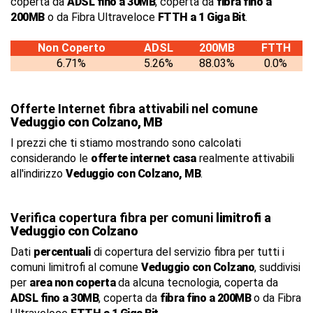
coperta da
ADSL fino a 30MB
, coperta da
fibra fino a
200MB
o da Fibra Ultraveloce
FTTH a 1 Giga Bit
.
Non Coperto
ADSL
200MB
FTTH
6.71%
5.26%
88.03%
0.0%
Offerte Internet fibra attivabili nel comune
Veduggio con Colzano, MB
I prezzi che ti stiamo mostrando sono calcolati
considerando le
offerte internet casa
realmente attivabili
all'indirizzo
Veduggio con Colzano, MB
.
Verifica copertura fibra per comuni
limitrofi
a
Veduggio con Colzano
Dati
percentuali
di copertura del servizio fibra per tutti i
comuni limitrofi al comune
Veduggio con Colzano
, suddivisi
per
area non coperta
da alcuna tecnologia, coperta da
ADSL fino a 30MB
, coperta da
fibra fino a 200MB
o da Fibra