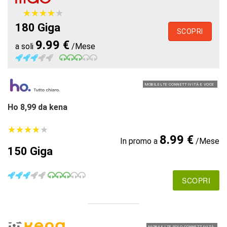
★
★
★
★
★
★
★
★
★
★
180 Giga
SCOPRI
9.99 €
a soli
/Mese
MOBILE LTE CONNETTIVITÀ E VOCE
Ho 8,99 da kena
★
★
★
★
★
★
★
★
★
★
8.99 €
In promo a
/Mese
150 Giga
SCOPRI
MOBILE LTE SOLO CONNETTIVITÀ