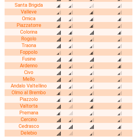
Santa Brigida
Valleve
Ornica
Piazzatorre
Colorina
Rogolo
Traona
Foppolo
Fusine
Ardenno
Civo
Mello
Andalo Valtellino
Olmo al Brembo
Piazzolo
Valtorta
Premana
Cercino
Cedrasco
Delebio