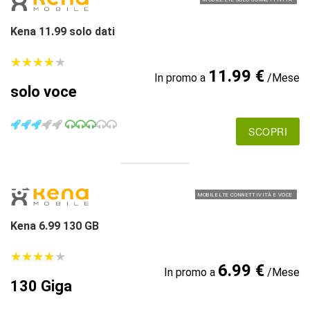
Kena 11.99 solo dati
★
★
★
★
★
★
★
★
★
★
11.99 €
In promo a
/Mese
solo voce
SCOPRI
MOBILE LTE CONNETTIVITÀ E VOCE
Kena 6.99 130 GB
★
★
★
★
★
★
★
★
★
★
6.99 €
In promo a
/Mese
130 Giga