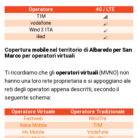
Operatore
4G / LTE
TIM
vodafone
Wind 3 ITA
iliad
Copertura
mobile
nel territorio di
Albaredo per San
Marco
per operatori virtuali
Ti ricordiamo che gli
operatori virtuali
(MVNO) non
hanno una loro rete proprietaria e si appoggiano ale
reti degli operatori appena descritti, secondo il
seguente schema:
Operatore Virtuale
Operatore Tradizionale
Fastweb
WindTre
Kena Mobile
TIM
Ho Mobile
Vodafone