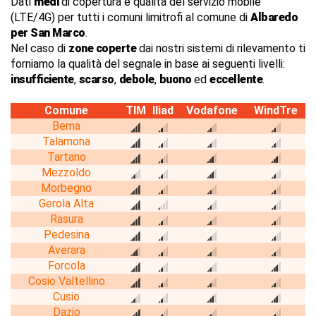
Dati
medi
di copertura e qualità del servizio mobile
(LTE/4G) per tutti i comuni limitrofi al comune di
Albaredo
per San Marco
.
Nel caso di
zone coperte
dai nostri sistemi di rilevamento ti
forniamo la qualità del segnale in base ai seguenti livelli:
insufficiente
,
scarso
,
debole
,
buono
ed
eccellente
.
Comune
TIM
Iliad
Vodafone
WindTre
Bema
Talamona
Tartano
Mezzoldo
Morbegno
Gerola Alta
Rasura
Pedesina
Averara
Forcola
Cosio Valtellino
Cusio
Dazio