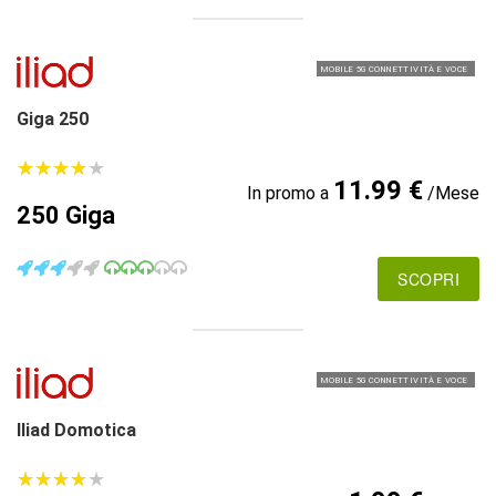
MOBILE 5G CONNETTIVITÀ E VOCE
Giga 250
★
★
★
★
★
★
★
★
★
★
11.99 €
In promo a
/Mese
250 Giga
SCOPRI
MOBILE 5G CONNETTIVITÀ E VOCE
Iliad Domotica
★
★
★
★
★
★
★
★
★
★