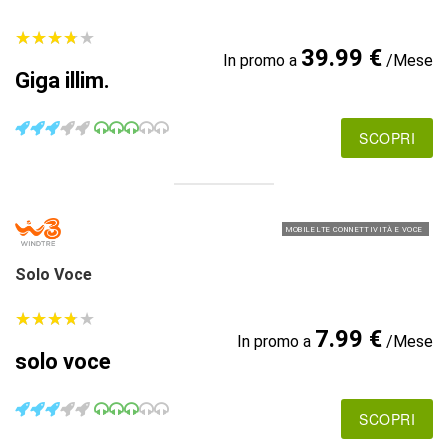
★
★
★
★
★
★
★
★
★
★
39.99 €
In promo a
/Mese
Giga illim.
SCOPRI
MOBILE LTE CONNETTIVITÀ E VOCE
Solo Voce
★
★
★
★
★
★
★
★
★
★
7.99 €
In promo a
/Mese
solo voce
SCOPRI