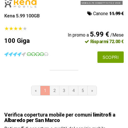
MOBILE LTE CONNETTIVITÀ E VOCE
Canone
11.99 €
Kena 5.99 100GB
★
★
★
★
★
★
★
★
★
★
5.99 €
In promo a
/Mese
100 Giga
Risparmi 72.00 €
SCOPRI
«
1
2
3
4
5
»
Verifica copertura mobile per comuni
limitrofi
a
Albaredo per San Marco