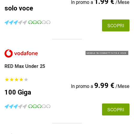
1.99 €
In promo a
/Mese
solo voce
SCOPRI
MOBILE 5G CONNETTIVITÀ E VOCE
RED Max Under 25
★
★
★
★
★
★
★
★
★
★
9.99 €
In promo a
/Mese
100 Giga
SCOPRI