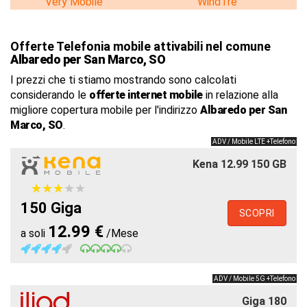
Very Mobile
WindTre
Offerte Telefonia mobile attivabili nel comune
Albaredo per San Marco, SO
I prezzi che ti stiamo mostrando sono calcolati
considerando le
offerte internet mobile
in relazione alla
migliore copertura mobile per l'indirizzo
Albaredo per San
Marco, SO
.
ADV / Mobile LTE +Telefono
Kena 12.99 150 GB
★
★
★
★
★
★
★
★
★
★
150 Giga
SCOPRI
12.99 €
a soli
/Mese
ADV / Mobile 5G +Telefono
Giga 180