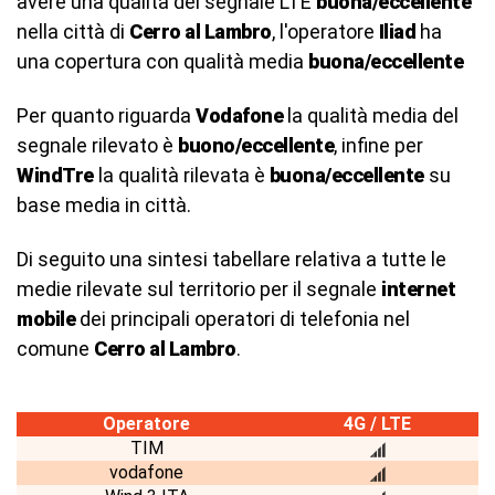
avere una qualità del segnale LTE
buona/eccellente
nella città di
Cerro al Lambro
, l'operatore
Iliad
ha
una copertura con qualità media
buona/eccellente
Per quanto riguarda
Vodafone
la qualità media del
segnale rilevato è
buono/eccellente
, infine per
WindTre
la qualità rilevata è
buona/eccellente
su
base media in città.
Di seguito una sintesi tabellare relativa a tutte le
medie rilevate sul territorio per il segnale
internet
mobile
dei principali operatori di telefonia nel
comune
Cerro al Lambro
.
Operatore
4G / LTE
TIM
vodafone