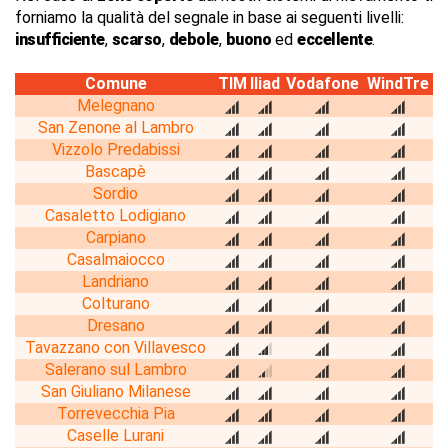
forniamo la qualità del segnale in base ai seguenti livelli:
insufficiente
,
scarso
,
debole
,
buono
ed
eccellente
.
Comune
TIM
Iliad
Vodafone
WindTre
Melegnano
San Zenone al Lambro
Vizzolo Predabissi
Bascapè
Sordio
Casaletto Lodigiano
Carpiano
Casalmaiocco
Landriano
Colturano
Dresano
Tavazzano con Villavesco
Salerano sul Lambro
San Giuliano Milanese
Torrevecchia Pia
Caselle Lurani