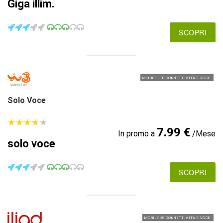
Giga illim.
SCOPRI
MOBILE LTE CONNETTIVITÀ E VOCE
Solo Voce
★
★
★
★
★
★
★
★
★
★
7.99 €
In promo a
/Mese
solo voce
SCOPRI
MOBILE 5G CONNETTIVITÀ E VOCE