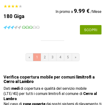
★
★
★
★
★
★
★
★
★
★
9.99 €
In promo a
/Mese
180 Giga
SCOPRI
«
1
2
3
4
5
»
Verifica copertura mobile per comuni
limitrofi
a
Cerro al Lambro
Dati
medi
di copertura e qualità del servizio mobile
(LTE/4G) per tutti i comuni limitrofi al comune di
Cerro al
Lambro
.
Nel caso di
zone coperte
dai nostri sistemi di rilevamento ti