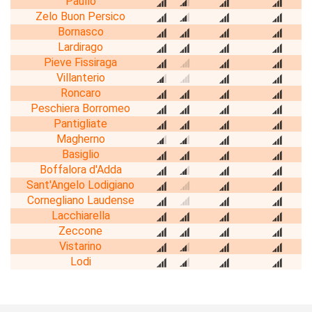
Paullo
Zelo Buon Persico
Bornasco
Lardirago
Pieve Fissiraga
Villanterio
Roncaro
Peschiera Borromeo
Pantigliate
Magherno
Basiglio
Boffalora d'Adda
Sant'Angelo Lodigiano
Cornegliano Laudense
Lacchiarella
Zeccone
Vistarino
Lodi