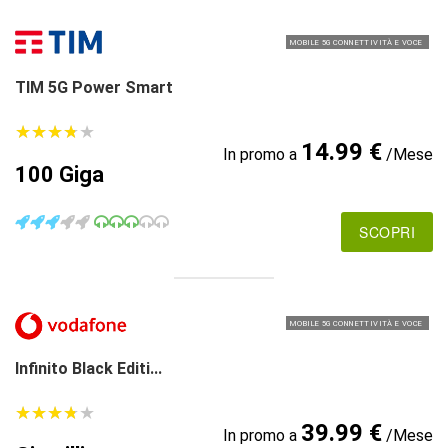
MOBILE 5G CONNETTIVITÀ E VOCE
TIM 5G Power Smart
★
★
★
★
★
★
★
★
★
★
14.99 €
In promo a
/Mese
100 Giga
SCOPRI
MOBILE 5G CONNETTIVITÀ E VOCE
Infinito Black Editi...
★
★
★
★
★
★
★
★
★
★
39.99 €
In promo a
/Mese