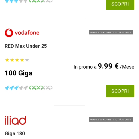
SCOPRI
MOBILE 5G CONNETTIVITÀ E VOCE
RED Max Under 25
★
★
★
★
★
★
★
★
★
★
9.99 €
In promo a
/Mese
100 Giga
SCOPRI
MOBILE 5G CONNETTIVITÀ E VOCE
Giga 180