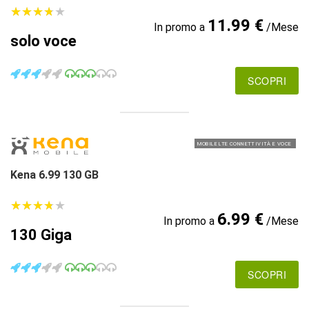
★
★
★
★
★
★
★
★
★
★
11.99 €
In promo a
/Mese
solo voce
SCOPRI
MOBILE LTE CONNETTIVITÀ E VOCE
Kena 6.99 130 GB
★
★
★
★
★
★
★
★
★
★
6.99 €
In promo a
/Mese
130 Giga
SCOPRI