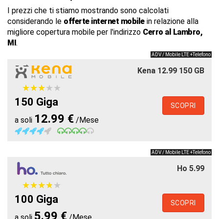
I prezzi che ti stiamo mostrando sono calcolati
considerando le
offerte internet mobile
in relazione alla
migliore copertura mobile per l'indirizzo
Cerro al Lambro,
MI
.
ADV / Mobile LTE +Telefono
Kena 12.99 150 GB
★
★
★
★
★
★
★
★
★
★
150 Giga
SCOPRI
12.99 €
a soli
/Mese
ADV / Mobile LTE +Telefono
Ho 5.99
★
★
★
★
★
★
★
★
★
★
100 Giga
SCOPRI
5.99 €
a soli
/Mese