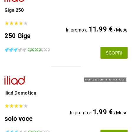
Giga 250
★
★
★
★
★
★
★
★
★
★
11.99 €
In promo a
/Mese
250 Giga
SCOPRI
MOBILE 5G CONNETTIVITÀ E VOCE
Iliad Domotica
★
★
★
★
★
★
★
★
★
★
1.99 €
In promo a
/Mese
solo voce