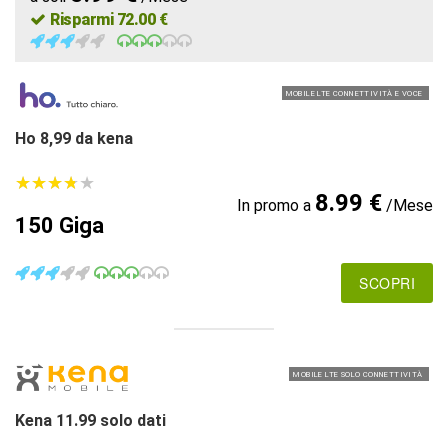
Risparmi 72.00 €
MOBILE LTE CONNETTIVITÀ E VOCE
Ho 8,99 da kena
★
★
★
★
★
★
★
★
★
★
8.99 €
In promo a
/Mese
150 Giga
SCOPRI
MOBILE LTE SOLO CONNETTIVITÀ
Kena 11.99 solo dati