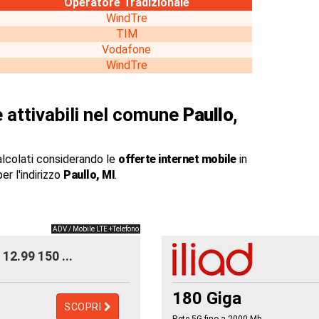
Operatore Tradizionale
WindTre
TIM
Vodafone
WindTre
 attivabili nel comune
Paullo,
alcolati considerando le
offerte internet mobile
in
er l'indirizzo
Paullo, MI
.
ADV / Mobile LTE +Telefono
12.99 150 ...
180 Giga
SCOPRI