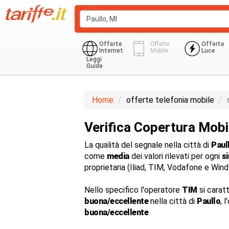
Offerte
Offerte
Offerte
Internet
Mobile
Luce
Leggi
Guide
Home
offerte telefonia mobile
Verifica Copertura Mobi
La qualità del segnale nella città di
Paul
come
media
dei valori rilevati per ogni
s
proprietaria (Iliad, TIM, Vodafone e Win
Nello specifico l'operatore
TIM
si carat
buona/eccellente
nella città di
Paullo
, 
buona/eccellente