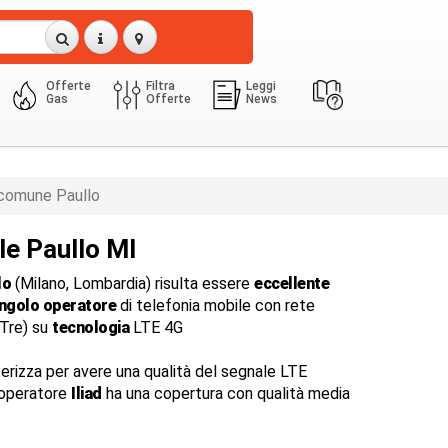
Offerte
Filtra
Leggi
Gas
Offerte
News
comune Paullo
le Paullo MI
lo
(Milano, Lombardia) risulta essere
eccellente
ingolo operatore
di telefonia mobile con rete
dTre) su
tecnologia
LTE 4G
terizza per avere una qualità del segnale LTE
l'operatore
Iliad
ha una copertura con qualità media