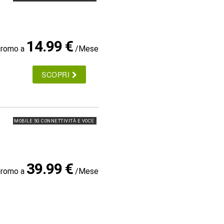
14.99 €
promo a
/Mese
SCOPRI
MOBILE 5G CONNETTIVITÀ E VOCE
39.99 €
promo a
/Mese