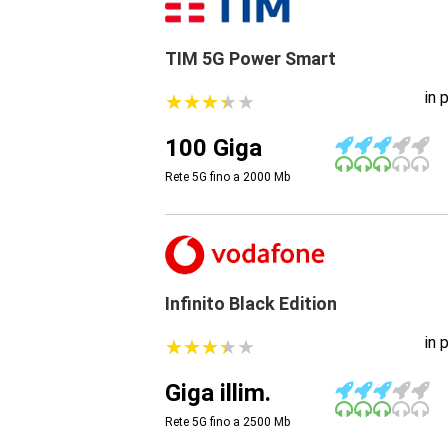
TIM 5G Power Smart
in 
★
★
★
★
★
★
★
★
★
★
100 Giga
Rete 5G fino a 2000
Mb
Infinito Black Edition
in 
★
★
★
★
★
★
★
★
★
★
Giga illim.
Rete 5G fino a 2500
Mb