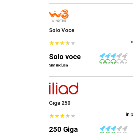
Solo Voce
★
★
★
★
★
★
★
★
★
★
Solo voce
Sim inclusa
Giga 250
in 
★
★
★
★
★
★
★
★
★
★
250 Giga