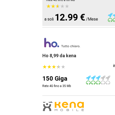
Rete 4G fino a 60
Mb
★
★
★
★
★
★
★
★
★
★
12.99 €
a soli
/Mese
Ho 8,99 da kena
★
★
★
★
★
★
★
★
★
★
150 Giga
Rete 4G fino a 35
Mb