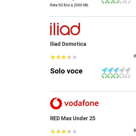
Rete 5G fino a 2000
Mb
Iliad Domotica
★
★
★
★
★
★
★
★
★
★
Solo voce
RED Max Under 25
★
★
★
★
★
★
★
★
★
★