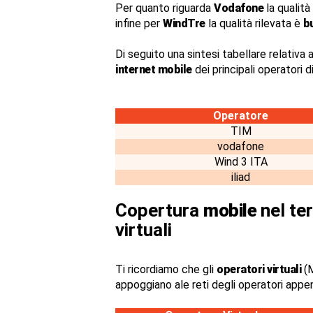
Per quanto riguarda
Vodafone
la qualità
infine per
WindTre
la qualità rilevata è
b
Di seguito una sintesi tabellare relativa a
internet mobile
dei principali operatori 
Operatore
TIM
vodafone
Wind 3 ITA
iliad
Copertura
mobile
nel ter
virtuali
Ti ricordiamo che gli
operatori virtuali
(M
appoggiano ale reti degli operatori appe