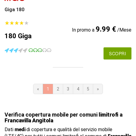
Giga 180
★
★
★
★
★
★
★
★
★
★
9.99 €
In promo a
/Mese
180 Giga
SCOPRI
«
1
2
3
4
5
»
Verifica copertura mobile per comuni
limitrofi
a
Francavilla Angitola
Dati
medi
di copertura e qualità del servizio mobile