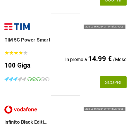
MOBILE 5G CONNETTIVITÀ E VOCE
TIM 5G Power Smart
★
★
★
★
★
★
★
★
★
★
14.99 €
In promo a
/Mese
100 Giga
SCOPRI
MOBILE 5G CONNETTIVITÀ E VOCE
Infinito Black Editi...