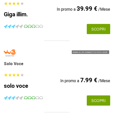
★
★
★
★
★
★
★
★
★
★
39.99 €
In promo a
/Mese
Giga illim.
SCOPRI
MOBILE LTE CONNETTIVITÀ E VOCE
Solo Voce
★
★
★
★
★
★
★
★
★
★
7.99 €
In promo a
/Mese
solo voce
SCOPRI