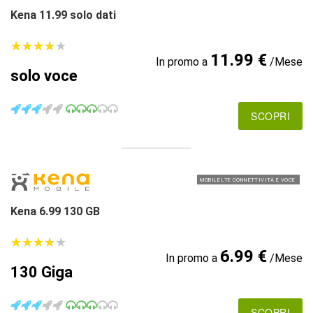
Kena 11.99 solo dati
★
★
★
★
★
★
★
★
★
★
11.99 €
In promo a
/Mese
solo voce
SCOPRI
MOBILE LTE CONNETTIVITÀ E VOCE
Kena 6.99 130 GB
★
★
★
★
★
★
★
★
★
★
6.99 €
In promo a
/Mese
130 Giga
SCOPRI