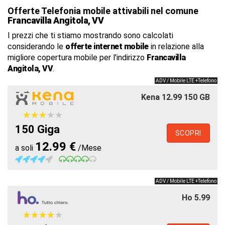
Offerte Telefonia mobile attivabili nel comune
Francavilla Angitola, VV
I prezzi che ti stiamo mostrando sono calcolati
considerando le
offerte internet mobile
in relazione alla
migliore copertura mobile per l'indirizzo
Francavilla
Angitola, VV
.
ADV / Mobile LTE +Telefono
Kena 12.99 150 GB
★
★
★
★
★
★
★
★
★
★
150 Giga
SCOPRI
12.99 €
a soli
/Mese
ADV / Mobile LTE +Telefono
Ho 5.99
★
★
★
★
★
★
★
★
★
★