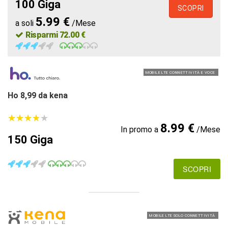
100 Giga
SCOPRI
5.99 €
a soli
/Mese
Risparmi 72.00 €
MOBILE LTE CONNETTIVITÀ E VOCE
Ho 8,99 da kena
★
★
★
★
★
★
★
★
★
★
8.99 €
In promo a
/Mese
150 Giga
SCOPRI
MOBILE LTE SOLO CONNETTIVITÀ