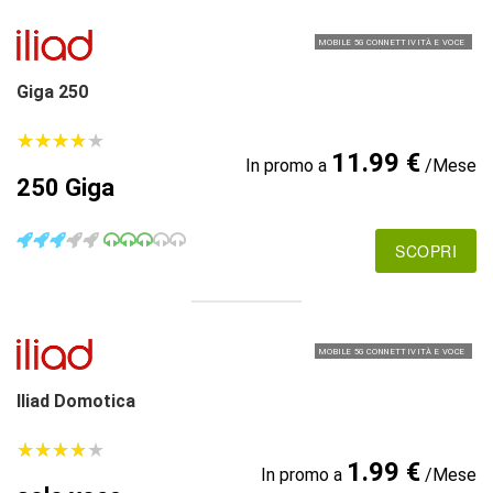
MOBILE 5G CONNETTIVITÀ E VOCE
Giga 250
★
★
★
★
★
★
★
★
★
★
11.99 €
In promo a
/Mese
250 Giga
SCOPRI
MOBILE 5G CONNETTIVITÀ E VOCE
Iliad Domotica
★
★
★
★
★
★
★
★
★
★
1.99 €
In promo a
/Mese