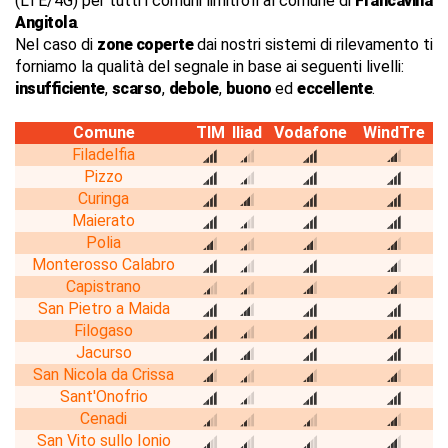
(LTE/4G) per tutti i comuni limitrofi al comune di
Francavilla
Angitola
.
Nel caso di
zone coperte
dai nostri sistemi di rilevamento ti
forniamo la qualità del segnale in base ai seguenti livelli:
insufficiente
,
scarso
,
debole
,
buono
ed
eccellente
.
Comune
TIM
Iliad
Vodafone
WindTre
Filadelfia
Pizzo
Curinga
Maierato
Polia
Monterosso Calabro
Capistrano
San Pietro a Maida
Filogaso
Jacurso
San Nicola da Crissa
Sant'Onofrio
Cenadi
San Vito sullo Ionio