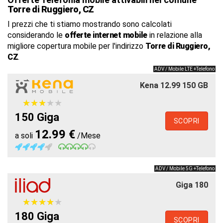
Torre di Ruggiero, CZ
I prezzi che ti stiamo mostrando sono calcolati
considerando le
offerte internet mobile
in relazione alla
migliore copertura mobile per l'indirizzo
Torre di Ruggiero,
CZ
.
ADV / Mobile LTE +Telefono
Kena 12.99 150 GB
★
★
★
★
★
★
★
★
★
★
150 Giga
SCOPRI
12.99 €
a soli
/Mese
ADV / Mobile 5G +Telefono
Giga 180
★
★
★
★
★
★
★
★
★
★
180 Giga
SCOPRI