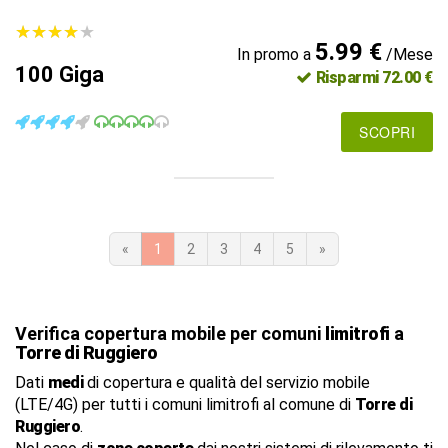
★
★
★
★
★
★
★
★
★
★
5.99 €
In promo a
/Mese
100 Giga
Risparmi 72.00 €
SCOPRI
«
1
2
3
4
5
»
Verifica copertura mobile per comuni
limitrofi
a
Torre di Ruggiero
Dati
medi
di copertura e qualità del servizio mobile
(LTE/4G) per tutti i comuni limitrofi al comune di
Torre di
Ruggiero
.