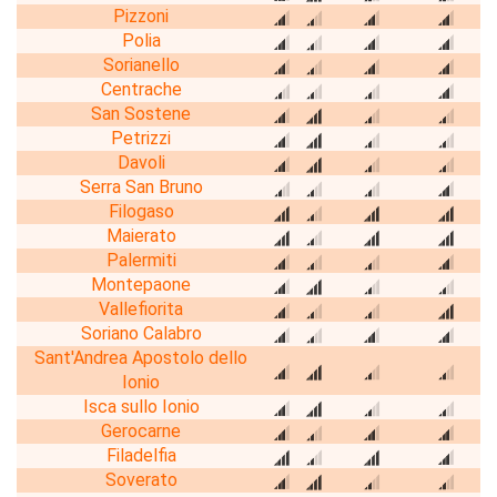
Pizzoni
Polia
Sorianello
Centrache
San Sostene
Petrizzi
Davoli
Serra San Bruno
Filogaso
Maierato
Palermiti
Montepaone
Vallefiorita
Soriano Calabro
Sant'Andrea Apostolo dello
Ionio
Isca sullo Ionio
Gerocarne
Filadelfia
Soverato