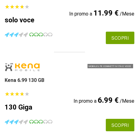
★
★
★
★
★
★
★
★
★
★
11.99 €
In promo a
/Mese
solo voce
SCOPRI
MOBILE LTE CONNETTIVITÀ E VOCE
Kena 6.99 130 GB
★
★
★
★
★
★
★
★
★
★
6.99 €
In promo a
/Mese
130 Giga
SCOPRI