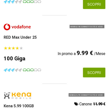
SCOPRI
MOBILE 5G CONNETTIVITÀ E VOCE
RED Max Under 25
★
★
★
★
★
★
★
★
★
★
9.99 €
In promo a
/Mese
100 Giga
SCOPRI
MOBILE LTE CONNETTIVITÀ E VOCE
Canone
11.99 €
Kena 5.99 100GB