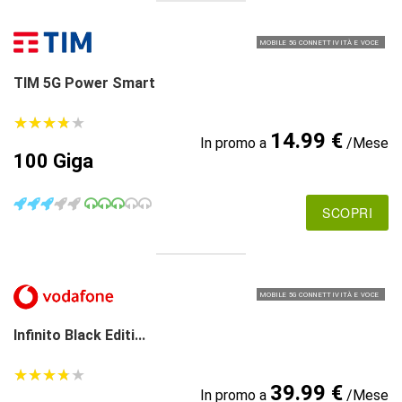
MOBILE 5G CONNETTIVITÀ E VOCE
TIM 5G Power Smart
★
★
★
★
★
★
★
★
★
★
14.99 €
In promo a
/Mese
100 Giga
SCOPRI
MOBILE 5G CONNETTIVITÀ E VOCE
Infinito Black Editi...
★
★
★
★
★
★
★
★
★
★
39.99 €
In promo a
/Mese