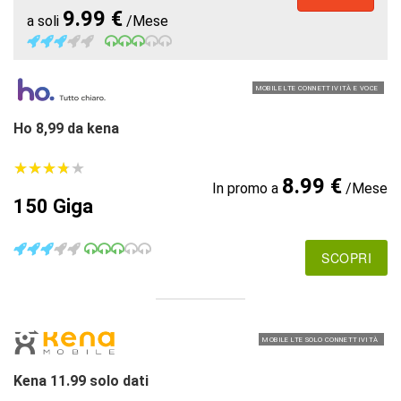
9.99 €
a soli
/Mese
MOBILE LTE CONNETTIVITÀ E VOCE
Ho 8,99 da kena
★
★
★
★
★
★
★
★
★
★
8.99 €
In promo a
/Mese
150 Giga
SCOPRI
MOBILE LTE SOLO CONNETTIVITÀ
Kena 11.99 solo dati