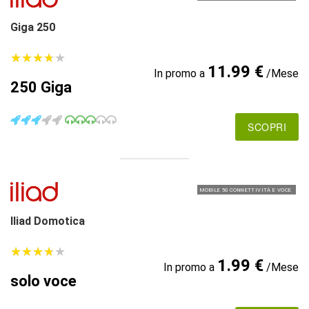
Giga 250
★
★
★
★
★
★
★
★
★
★
11.99 €
In promo a
/Mese
250 Giga
SCOPRI
MOBILE 5G CONNETTIVITÀ E VOCE
Iliad Domotica
★
★
★
★
★
★
★
★
★
★
1.99 €
In promo a
/Mese
solo voce