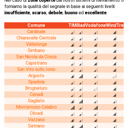
Nel caso di
zone coperte
dai nostri sistemi di rilevamento ti
forniamo la qualità del segnale in base ai seguenti livelli:
insufficiente
,
scarso
,
debole
,
buono
ed
eccellente
.
Comune
TIM
Iliad
Vodafone
WindTre
Cardinale
Chiaravalle Centrale
Vallelonga
Simbario
San Nicola da Crissa
Capistrano
San Vito sullo Ionio
Argusto
Spadola
Brognaturo
Cenadi
Gagliato
Monterosso Calabro
Olivadi
Vazzano
Satriano