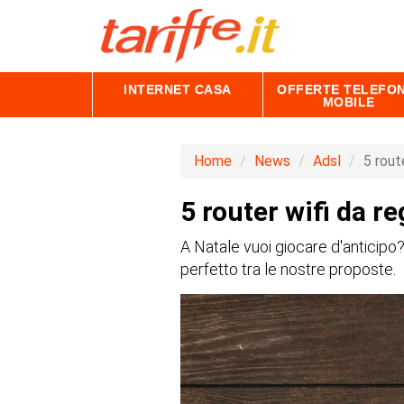
INTERNET CASA
OFFERTE TELEFON
MOBILE
Home
News
Adsl
5 rout
5 router wifi da r
A Natale vuoi giocare d'anticipo?
perfetto tra le nostre proposte.