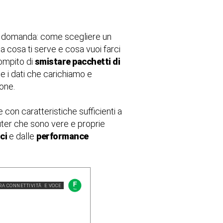
le domanda: come scegliere un
a cosa ti serve e cosa vuoi farci
compito di
smistare pacchetti di
e i dati che carichiamo e
ione.
 con caratteristiche sufficienti a
uter che sono vere e proprie
ci
e dalle
performance
RA CONNETTIVITÃ E VOCE