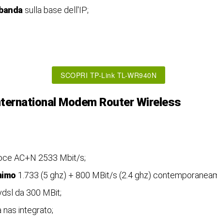
 banda
sulla base dell'IP;
SCOPRI TP-Link TL-WR940N
ternational Modem Router Wireless
oce AC+N 2533 Mbit/s;
mimo
1.733 (5 ghz) + 800 MBit/s (2.4 ghz) contemporanea
vdsl da 300 MBit;
 nas integrato;