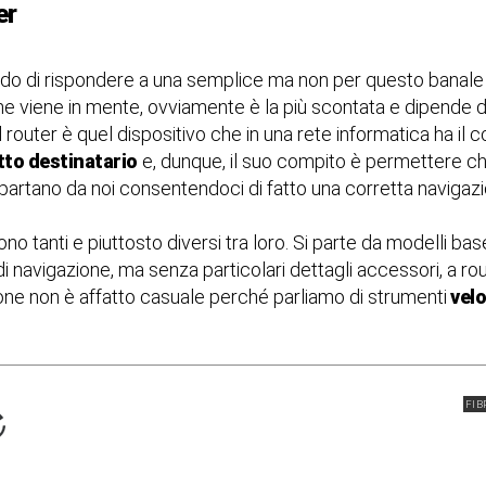
er
cando di rispondere a una semplice ma non per questo bana
he viene in mente, ovviamente è la più scontata e dipende d
il router è quel dispositivo che in una rete informatica ha il 
etto destinatario
e, dunque, il suo compito è permettere ch
 partano da noi consentendoci di fatto una corretta navigaz
o tanti e piuttosto diversi tra loro. Si parte da modelli base
i navigazione, ma senza particolari dettagli accessori, a ro
gone non è affatto casuale perché parliamo di strumenti
velo
FIB