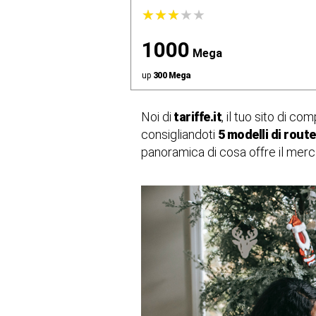
★
★
★
★
★
★
★
★
★
★
1000
Mega
up
300 Mega
Noi di
tariffe.it
, il tuo sito di co
consigliandoti
5 modelli di route
panoramica di cosa offre il merca