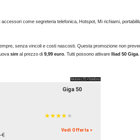
 accessori come segreteria telefonica, Hotspot, Mi richiami, portabilit
empre, senza vincoli e costi nascosti. Questa promozione non prevede
nuova
sim
al prezzo di
9,99 euro
. Tutti possono attivare
Iliad 50 Giga
.
Mobile LTE +Telefono
Giga 50
★
★
★
★
★
★
★
★
★
★
Vedi Offerta >
 €