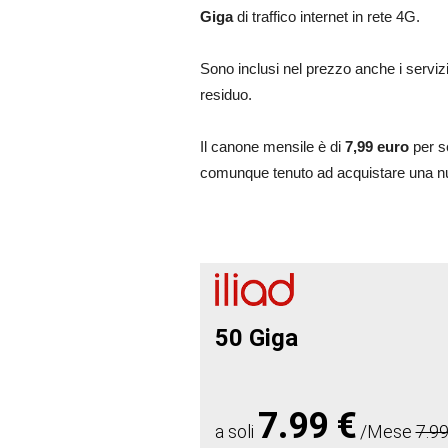
Giga
di traffico internet in rete 4G.
Sono inclusi nel prezzo anche i servizi
residuo.
Il canone mensile è di
7,99 euro
per s
comunque tenuto ad acquistare una 
50 Giga
7.99 €
a soli
/Mese
7.99