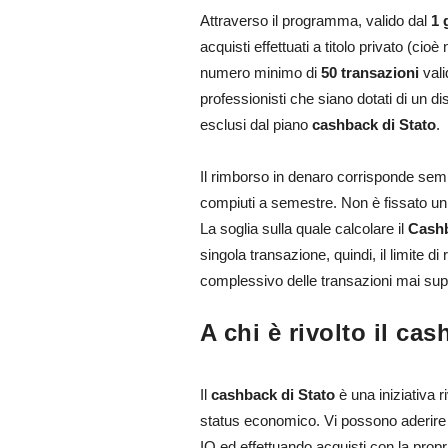
Attraverso il programma, valido dal
1 
acquisti effettuati a titolo privato (cio
numero minimo di
50 transazioni
vali
professionisti che siano dotati di un di
esclusi dal piano
cashback di Stato
.
Il rimborso in denaro corrisponde sem
compiuti a semestre. Non è fissato un
La soglia sulla quale calcolare il
Cash
singola transazione, quindi, il limite di
complessivo delle transazioni mai sup
A chi è rivolto il ca
Il
cashback di Stato
è una iniziativa ri
status economico. Vi possono aderire a
IO ed effettuando acquisti con la propri