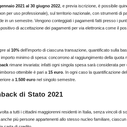
gennaio 2021 al 30 giugno 2022
, e previa iscrizione, è possibile qui
è non per uso professionale), sul territorio nazionale, con strumenti di p
de in un semestre. Vengono conteggiati i pagamenti fatti presso i punti v
spositivo di accettazione dei pagamenti per via elettronica come il pos.
pre al
10%
dell’importo di ciascuna transazione, quantificato sulla bas
 importo minimo di spesa: concorrono al raggiungimento della quota mi
back
rimane invariata: infatti ogni singola spesa sarà considerata pe
 rimborso ottenibile è pari a
15 euro
. In ogni caso la quantificazione d
eriore a
1.500 euro
nel singolo semestre.
shback di Stato 2021
volta a tutti i cittadini maggiorenni residenti in Italia, senza vincoli di 
nche più persone appartenenti allo stesso nucleo familiare, ciascun co
a carta di credito.