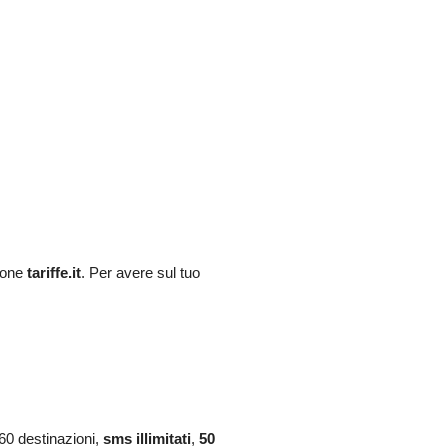
ione
tariffe.it
. Per avere sul tuo
e 60 destinazioni,
sms illimitati
,
50