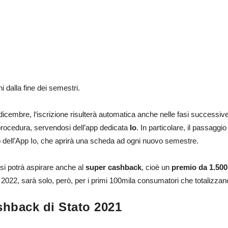
i dalla fine dei semestri.
 dicembre, l‘iscrizione risulterà automatica anche nelle fasi successi
 procedura, servendosi dell’app dedicata
Io
. In particolare, il passaggio
io dell’App Io, che aprirà una scheda ad ogni nuovo semestre.
 si potrà aspirare anche al
super cashback
, cioè un
premio
da 1.500
 2022, sarà solo, però, per i primi 100mila consumatori che totalizzan
shback di Stato 2021