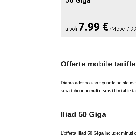
50 Giga
7.99 €
a soli
/Mese
7.99
Offerte mobile tariffe
Diamo adesso uno sguardo ad alcune
smartphone
minuti
e
sms illimitati
e ta
Iliad 50 Giga
L’offerta
Iliad 50 Giga
include: minuti 