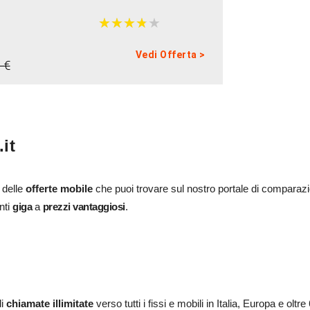
★
★
★
★
★
★
★
★
★
★
Vedi Offerta >
 €
.it
 delle
offerte mobile
che puoi trovare sul nostro portale di comparaz
nti
giga
a
prezzi vantaggiosi
.
di
chiamate
illimitate
verso tutti i fissi e mobili in Italia, Europa e oltr