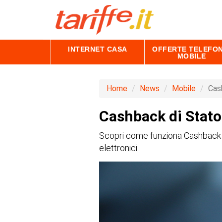
INTERNET CASA
OFFERTE TELEFON
MOBILE
Home
News
Mobile
Cash
Cashback di Stato 
Scopri come funziona Cashback di
elettronici