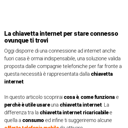
La chiavetta internet per stare connesso
ovunque ti trovi
Oggi disporre di una connessione ad internet anche
fuori casa è ormai indispensabile, una soluzione valida
proposta dalle compagnie telefoniche per far fronte a
questa necessità è rappresentata dalla
chiavetta
intern
et
.
In questo articolo scoprirai
cosa è
,
come funziona
e
perchè è utile usare
una
chiavetta intern
et
. La
differenza tra la
chiavetta intern
et ricaricabile
e
quella a
consumo
ed infine ti suggeriremo alcune
offerte telefonia mobile
da attivare.