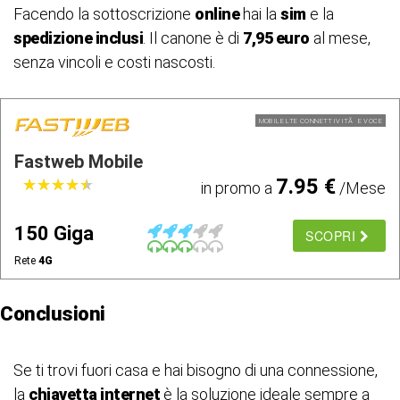
Facendo la sottoscrizione
online
hai la
sim
e la
spedizione inclusi
. Il canone è di
7,95 euro
al mese,
senza vincoli e costi nascosti.
MOBILE LTE CONNETTIVITÃ E VOCE
Fastweb Mobile
7.95 €
★
★
★
★
★
★
★
★
★
★
in promo a
/Mese
150 Giga
SCOPRI
Rete
4G
Conclusioni
Se ti trovi fuori casa e hai bisogno di una connessione,
la
chiavetta internet
è la soluzione ideale sempre a