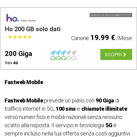
MOBILE LTE SOLO CONNETTIVITÃ
Ho 200 GB solo dati
19.99 €
★
★
★
★
★
★
★
★
★
★
Canone
/Mese
200 Giga
SCOPRI
Rete
4G
Fastweb Mobile
Fastweb Mobile
prevede un piano con
90 Giga
di
traffico internet in 5G,
100 sms
e
chiamate illimitate
verso numeri fissi e mobili nazionali senza nessuno
scatto alla risposta. Il servizio in tecnologia
5G
è
sempre incluso nella tua offerta senza costi aggiuntivi.