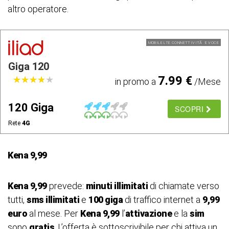
altro operatore.
MOBILE LTE CONNETTIVITÃ E VOCE
Giga 120
7.99 €
★
★
★
★
★
★
★
★
★
★
in promo a
/Mese
120 Giga
SCOPRI
Rete
4G
Kena 9,99
Kena 9,99
prevede:
minuti illimitati
di chiamate verso
tutti,
sms illimitati
e
100 giga
di traffico internet a
9,99
euro
al mese. Per
Kena 9,99
l’
attivazione
e la
sim
sono
gratis
. L’offerta è sottoscrivibile per chi attiva un