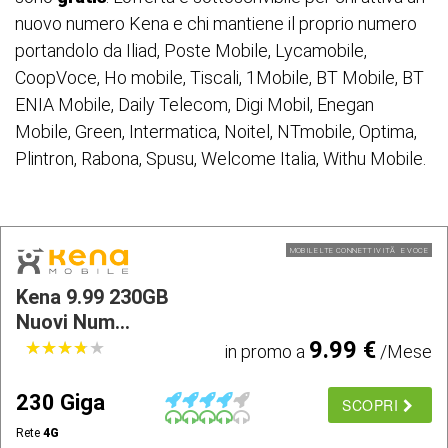
nuovo numero Kena e chi mantiene il proprio numero
portandolo da Iliad, Poste Mobile, Lycamobile,
CoopVoce, Ho mobile, Tiscali, 1Mobile, BT Mobile, BT
ENIA Mobile, Daily Telecom, Digi Mobil, Enegan
Mobile, Green, Intermatica, Noitel, NTmobile, Optima,
Plintron, Rabona, Spusu, Welcome Italia, Withu Mobile.
MOBILE LTE CONNETTIVITÃ E VOCE
Kena 9.99 230GB
Nuovi Num...
9.99 €
★
★
★
★
★
★
★
★
★
★
in promo a
/Mese
230 Giga
SCOPRI
Rete
4G