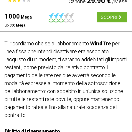
29.90 €
★
★
★
★
★
★
★
★
★
★
Canone
/Mese
1000
SCOPRI
Mega
up
300 Mega
Ti ricordiamo che se all’abbonamento
WindTre
per
linea fissa che intendi disattivare era associato
l’acquisto di un modem, ti saranno addebitati gli importi
restanti, come previsto dal relativo contratto. Il
pagamento delle rate residue avverrà secondo le
modalità espresse al momento della sottoscrizione
dell’abbonamento: con addebito in un'unica soluzione
di tutte le restanti rate dovute, oppure mantenendo il
pagamento rateale fino alla naturale scadenza del
contratto.
Diritto di ripensamento