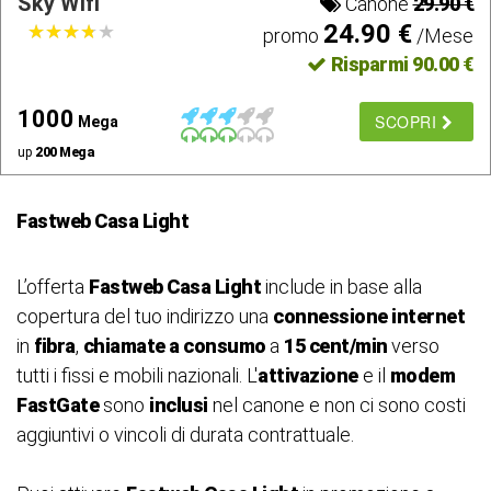
Sky Wifi
Canone
29.90 €
24.90 €
★
★
★
★
★
★
★
★
★
★
promo
/Mese
Risparmi 90.00 €
1000
SCOPRI
Mega
up
200 Mega
Fastweb Casa Light
L’offerta
Fastweb Casa Light
include in base alla
copertura del tuo indirizzo una
connessione internet
in
fibra
,
chiamate a consumo
a
15 cent/min
verso
tutti i fissi e mobili nazionali. L'
attivazione
e il
modem
FastGate
sono
inclusi
nel canone e non ci sono costi
aggiuntivi o vincoli di durata contrattuale.