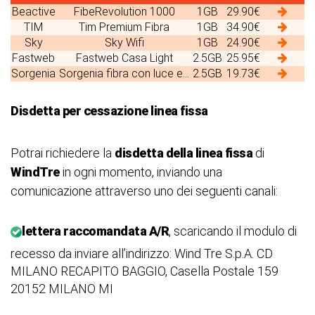
Beactive
FibeRevolution 1000
1GB
29.90€
TIM
Tim Premium Fibra
1GB
34.90€
Sky
Sky Wifi
1GB
24.90€
Fastweb
Fastweb Casa Light
2.5GB
25.95€
Sorgenia
Sorgenia fibra con luce e...
2.5GB
19.73€
Disdetta per cessazione linea fissa
Potrai richiedere la
disdetta della linea fissa
di
WindTre
in ogni momento, inviando una
comunicazione attraverso uno dei seguenti canali:
lettera raccomandata A/R
, scaricando il modulo di
recesso da inviare all’indirizzo: Wind Tre S.p.A. CD
MILANO RECAPITO BAGGIO, Casella Postale 159
20152 MILANO MI