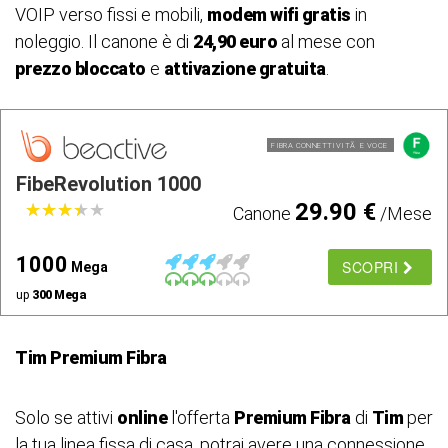
VOIP verso fissi e mobili,
modem wifi gratis
in
noleggio. Il canone è di
24,90 euro
al mese con
prezzo bloccato
e
attivazione gratuita
.
FIBRA CONNETTIVITÃ E VOCE
FibeRevolution 1000
29.90 €
★
★
★
★
★
★
★
★
★
★
Canone
/Mese
1000
SCOPRI
Mega
up
300 Mega
Tim Premium Fibra
Solo se attivi
online
l'offerta
Premium Fibra
di
Tim
per
la tua linea fissa di casa, potrai avere una connessione