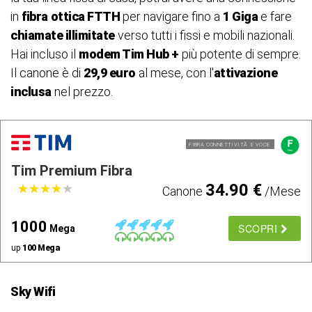
in
fibra
ottica FTTH
per navigare fino a
1 Giga
e fare
chiamate illimitate
verso tutti i fissi e mobili nazionali.
Hai incluso il
modem Tim Hub +
più potente di sempre.
Il canone è di
29,9 euro
al mese, con l'
attivazione
inclusa
nel prezzo.
FIBRA CONNETTIVITÃ E VOCE
Tim Premium Fibra
34.90 €
★
★
★
★
★
★
★
★
★
★
Canone
/Mese
1000
SCOPRI
Mega
up
100 Mega
Sky Wifi