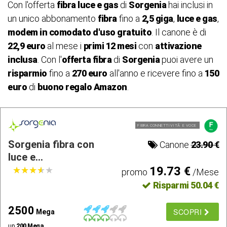
Con l'offerta
fibra luce e gas
di
Sorgenia
hai inclusi in
un unico abbonamento
fibra
fino a
2,5 giga
,
luce e gas
,
modem in comodato d'uso gratuito
. Il canone è di
22,9 euro
al mese i
primi 12 mesi
con
attivazione
inclusa
. Con l'
offerta fibra
di
Sorgenia
puoi avere un
risparmio
fino a
270 euro
all'anno e ricevere fino a
150
euro
di
buono regalo Amazon
.
FIBRA CONNETTIVITÃ E VOCE
Sorgenia fibra con
Canone
23.90 €
luce e...
19.73 €
★
★
★
★
★
★
★
★
★
★
promo
/Mese
Risparmi 50.04 €
2500
SCOPRI
Mega
up
200 Mega