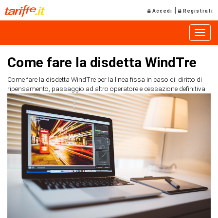
|
Accedi
Registrati
Toggle
Come fare la disdetta WindTre
Come fare la disdetta WindTre per la linea fissa in caso di: diritto di
ripensamento, passaggio ad altro operatore e cessazione definitiva