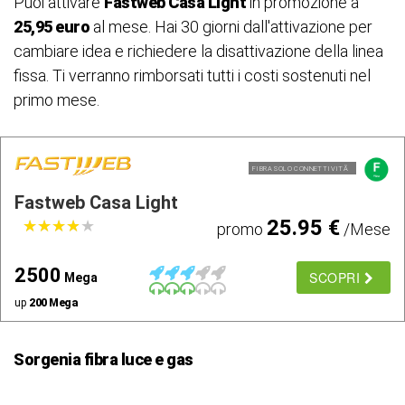
Puoi attivare
Fastweb Casa Light
in promozione a
25,95 euro
al mese. Hai 30 giorni dall'attivazione per
cambiare idea e richiedere la disattivazione della linea
fissa. Ti verranno rimborsati tutti i costi sostenuti nel
primo mese.
FIBRA SOLO CONNETTIVITÃ
Fastweb Casa Light
25.95 €
★
★
★
★
★
★
★
★
★
★
promo
/Mese
2500
SCOPRI
Mega
up
200 Mega
Sorgenia fibra luce e gas