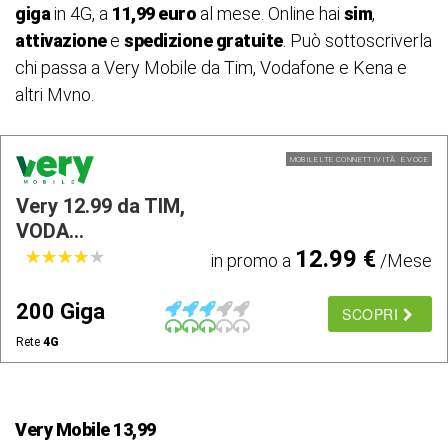
giga
in 4G, a
11,99 euro
al mese. Online hai
sim
,
attivazione
e
spedizione gratuite
. Può sottoscriverla
chi passa a Very Mobile da Tim, Vodafone e Kena e
altri Mvno.
MOBILE LTE CONNETTIVITÃ E VOCE
Very 12.99 da TIM,
VODA...
12.99 €
★
★
★
★
★
★
★
★
★
★
in promo a
/Mese
200 Giga
SCOPRI
Rete
4G
Very Mobile 13,99