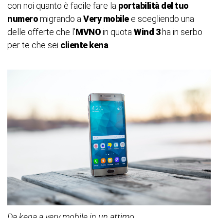
con noi quanto è facile fare la
portabilità del tuo
numero
migrando a
Very mobile
e scegliendo una
delle offerte che l'
MVNO
in quota
Wind 3
ha in serbo
per te che sei
cliente kena
.
Da kena a very mobile in un attimo