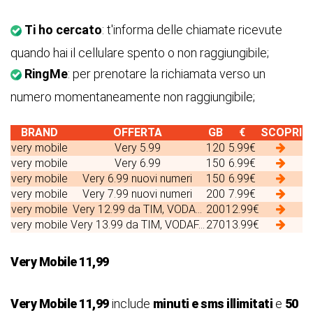
Ti ho cercato
: t'informa delle chiamate ricevute
quando hai il cellulare spento o non raggiungibile;
RingMe
: per prenotare la richiamata verso un
numero momentaneamente non raggiungibile;
BRAND
OFFERTA
GB
€
SCOPRI
very mobile
Very 5.99
120
5.99€
very mobile
Very 6.99
150
6.99€
very mobile
Very 6.99 nuovi numeri
150
6.99€
very mobile
Very 7.99 nuovi numeri
200
7.99€
very mobile
Very 12.99 da TIM, VODA...
200
12.99€
very mobile
Very 13.99 da TIM, VODAF...
270
13.99€
Very Mobile 11,99
Very Mobile 11,99
include
minuti e sms illimitati
e
50