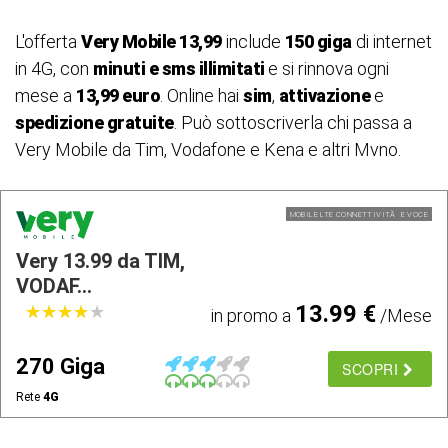
L'offerta
Very Mobile 13,99
include
150 giga
di internet
in 4G, con
minuti e sms illimitati
e si rinnova ogni
mese a
13,99 euro
. Online hai
sim
,
attivazione
e
spedizione gratuite
. Può sottoscriverla chi passa a
Very Mobile da Tim, Vodafone e Kena e altri Mvno.
MOBILE LTE CONNETTIVITÃ E VOCE
Very 13.99 da TIM,
VODAF...
13.99 €
★
★
★
★
★
★
★
★
★
★
in promo a
/Mese
270 Giga
SCOPRI
Rete
4G