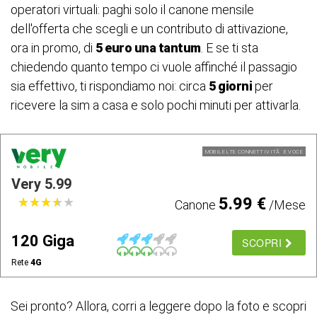
operatori virtuali: paghi solo il canone mensile
dell'offerta che scegli e un contributo di attivazione,
ora in promo, di
5 euro una tantum
. E se ti sta
chiedendo quanto tempo ci vuole affinché il passagio
sia effettivo, ti rispondiamo noi: circa
5 giorni
per
ricevere la sim a casa e solo pochi minuti per attivarla.
MOBILE LTE CONNETTIVITÃ E VOCE
Very 5.99
5.99 €
★
★
★
★
★
★
★
★
★
★
Canone
/Mese
120 Giga
SCOPRI
Rete
4G
Sei pronto? Allora, corri a leggere dopo la foto e scopri