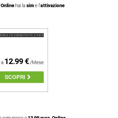
.
Online
hai la
sim
e l’
attivazione
OBILE LTE CONNETTIVITÃ E VOCE
12.99 €
o a
/Mese
SCOPRI
va ogni mese a
13,99 euro
.
Online