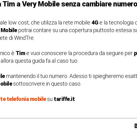
a Tim a Very Mobile senza cambiare numer
ale low cost, che utilizza la rete mobile
4G
e la tecnologia 
 Mobile
potrai contare su una copertura piuttosto estesa sul
 rete di WindTre.
onico è
Tim
e vuoi conoscere la procedura da seguire per
p
lora questa guida fa al caso tuo.
le
mantenendo il tuo numero. Adesso ti spiegheremo esatt
obile
sottoscrivere in questo caso.
rte telefonia mobile
su
tariffe.it
.
M