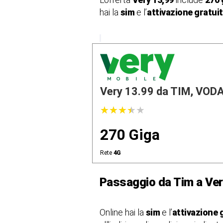
hai la
sim
e l’
attivazione gratui
Very 13.99 da TIM, VODAF
★
★
★
★
★
★
★
★
★
★
270 Giga
Rete
4G
Passaggio da Tim a Ver
Online hai la
sim
e l’
attivazione