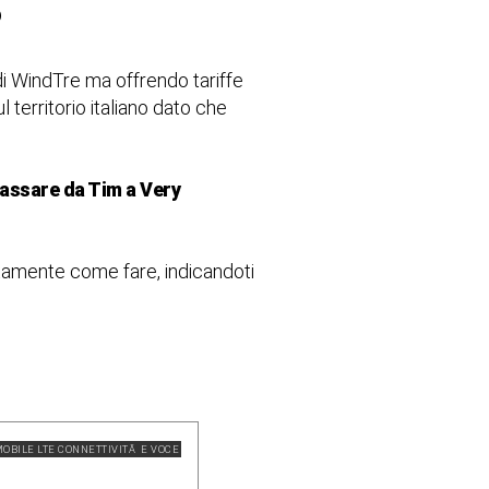
o
di WindTre ma offrendo tariffe
 territorio italiano dato che
assare da Tim a Very
amente come fare, indicandoti
OBILE LTE CONNETTIVITÃ E VOCE