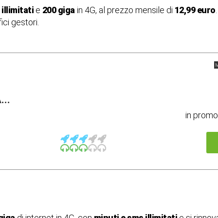
illimitati
e
200 giga
in 4G, al prezzo mensile di
12,99 euro
ici gestori.
M
..
in prom
giga
di internet in 4G, con
minuti e sms illimitati
e si rinno