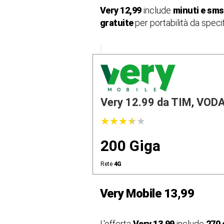
Very 12,99
include
minuti e sms 
gratuite
per portabilità da specif
Very 12.99 da TIM, VODA.
★
★
★
★
★
★
★
★
★
★
200 Giga
Rete
4G
Very Mobile 13,99
L'offerta
Very 13,99
include
270 