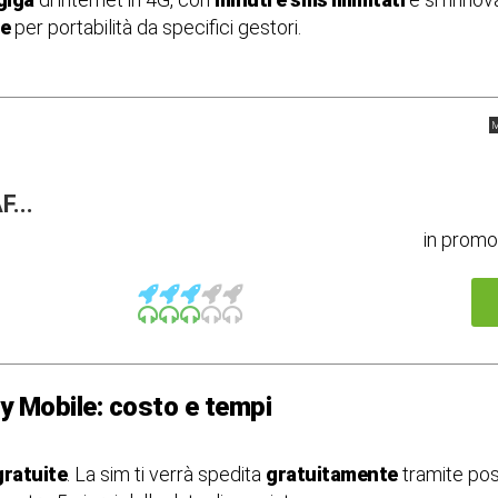
te
per portabilità da specifici gestori.
M
...
in prom
y Mobile: costo e tempi
gratuite
. La sim ti verrà spedita
gratuitamente
tramite pos