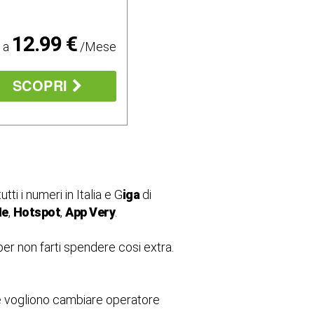
12.99 €
o a
/Mese
SCOPRI
tti i numeri in Italia e G
iga
di
Me
,
Hotspot
,
App Very
.
 per non farti spendere cosi extra.
he vogliono cambiare operatore