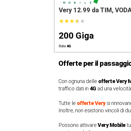
Very 12.99 da TIM, VODA.
★
★
★
★
★
★
★
★
★
★
200 Giga
Rete
4G
Offerte per il passaggi
Con ognuna delle
offerte Very 
traffico dati in
4G
ad una velocità
Tutte le
offerte Very
si rinnovano
Inoltre, non esistono vincoli di du
Possono attivare
Very Mobile
tu