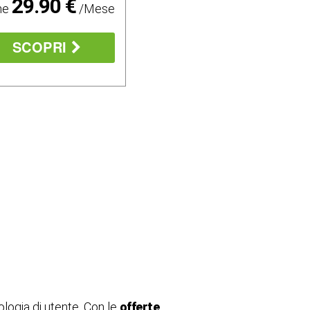
29.90 €
ne
/Mese
SCOPRI
ologia di utente. Con le
offerte