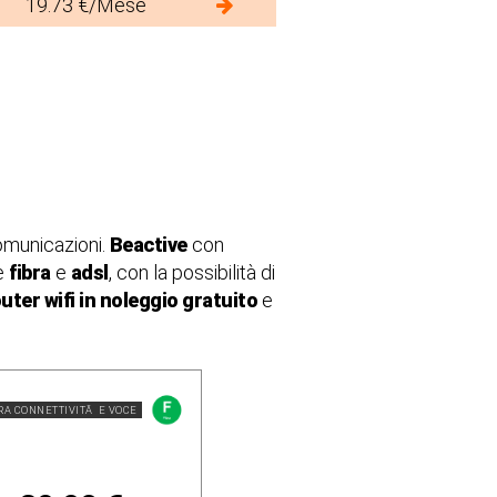
19.73 €/Mese
comunicazioni.
Beactive
con
e
fibra
e
adsl
, con la possibilità di
uter wifi in noleggio gratuito
e
RA CONNETTIVITÃ E VOCE