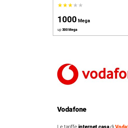
★
★
★
★
★
★
★
★
★
★
1000
Mega
up
300 Mega
Vodafone
Le tariffe
internet casa
di
Voda