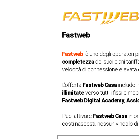
Fastweb
Fastweb
è uno degli operatori p
completezza
dei suoi piani tariff
velocità di connessione elevata ch
L’offerta
Fastweb Casa
include i
illimitate
verso tutti i fissi e mobi
Fastweb Digital Academy
,
Assi
Puoi attivare
Fastweb Casa
in p
costi nascosti, nessun vincolo di