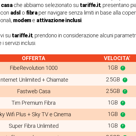
t casa
che abbiamo selezionato su
tariffe.it
, presentano pia
 con
adsl
o
fibra
per navigare senza limiti in base alla coper
ionali,
modem
e
attivazione inclusi
.
ovi su
tariffe.it
, prendono in considerazione alcuni parametri
i servizi inclusi.
OFFERTA
VELOCITA'
1GB
FibeRevolution 1000
2.5GB
Internet Unlimited + Chiamate
2.5GB
Fastweb Casa
1GB
Tim Premium Fibra
1GB
ky Wifi Plus + Sky TV e Cinema
1GB
Super Fibra Unlimited