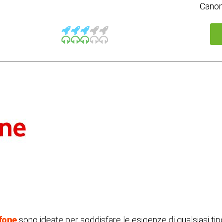
Cano
fone
sono ideate per soddisfare le esigenze di qualsiasi tip