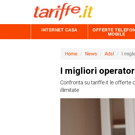
INTERNET CASA
OFFERTE TELEFON
MOBILE
Home
News
Adsl
I migl
I migliori operato
Confronta su tariffe.it le offerte
illimitate