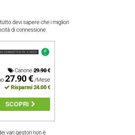
utto devi sapere che i migliori
locità di connessione.
RA CONNETTIVITÃ E VOCE
Canone
29.90 €
27.90 €
mo
/Mese
Risparmi 24.00 €
SCOPRI
ei vari gestori non è