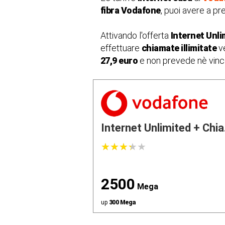
fibra Vodafone
, puoi avere a pr
Attivando l'offerta
Internet Unl
effettuare
chiamate illimitate
ve
27,9 euro
e non prevede nè vincol
Internet Unlimited + Chia.
★
★
★
★
★
★
★
★
★
★
2500
Mega
up
300 Mega