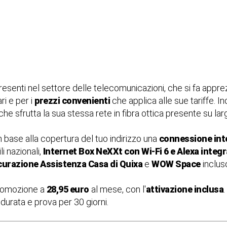
resenti nel settore delle telecomunicazioni, che si fa appre
ari e per i
prezzi convenienti
che applica alle sue tariffe. In
e sfrutta la sua stessa rete in fibra ottica presente su larga
n base alla copertura del tuo indirizzo una
connessione int
li nazionali,
Internet Box NeXXt con Wi-Fi 6 e Alexa integ
curazione Assistenza Casa di Quixa
e
WOW Space
incluso
romozione a
28,95 euro
al mese, con l'
attivazione inclusa
 durata e prova per 30 giorni.