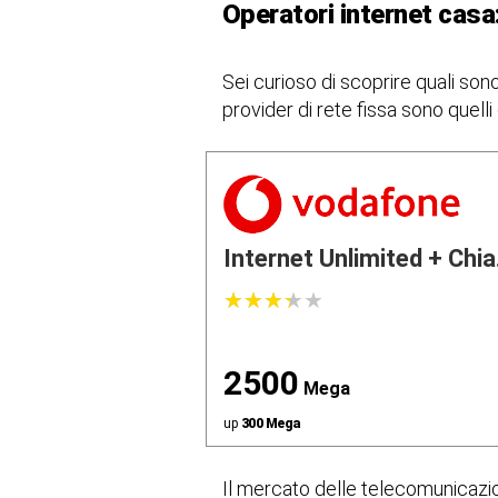
Operatori internet casa: 
Sei curioso di scoprire quali sono
provider di rete fissa sono quell
Internet Unlimited + Chia.
★
★
★
★
★
★
★
★
★
★
2500
Mega
up
300 Mega
Il mercato delle telecomunicazion