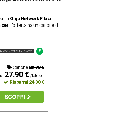
sulla
Giga Network Fibra
,
izer
. L'offerta ha un canone di
RA CONNETTIVITÃ E VOCE
Canone
29.90 €
27.90 €
mo
/Mese
Risparmi 24.00 €
SCOPRI