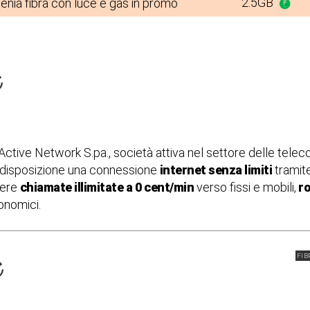
2.5GB
enia fibra con luce e gas in promo
 Active Network S.pa., società attiva nel settore delle tele
disposizione una connessione
internet senza limiti
tramit
vere
chiamate illimitate
a 0 cent/min
verso fissi e mobili,
ro
conomici.
FIB