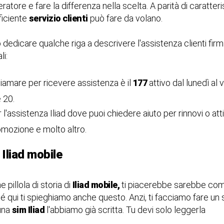
eratore e fare la differenza nella scelta. A parità di caratter
fficiente
servizio clienti
può fare da volano.
edicare qualche riga a descrivere l'assistenza clienti fir
i:
iamare per ricevere assistenza è il
177
attivo dal lunedì al v
e 20.
er l'assistenza Iliad dove puoi chiedere aiuto per rinnovi o at
omozione e molto altro.
Iliad mobile
pillola di storia di
Iliad mobile,
ti piacerebbe sarebbe com
hé qui ti spieghiamo anche questo. Anzi, ti facciamo fare un 
 una
sim Iliad
l'abbiamo già scritta. Tu devi solo leggerla