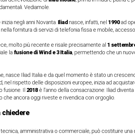
ndamentali. Vediamole.
 inizia negli anni Novanta.
Iliad
nasce, infatti, nel
1990
ad ope
la fornitura di servizi di telefonia fissa e mobile, accesso 
invece, molto più recente e risale precisamente al
1 settembr
iale la
fusione di Wind e 3 Italia
, permettendo che un nuovo
one, nasce Iliad Italia e da quel momento è stato un crescend
ad, nel rispetto delle disposizioni europee, inizia ad acquis
 fusione. Il
2018
è l'anno della consacrazione: Iliad diventa
olo che ancora oggi riveste e rivendica con orgoglio.
 chiedere
a tecnica, amministrativa o commerciale, può costituire un