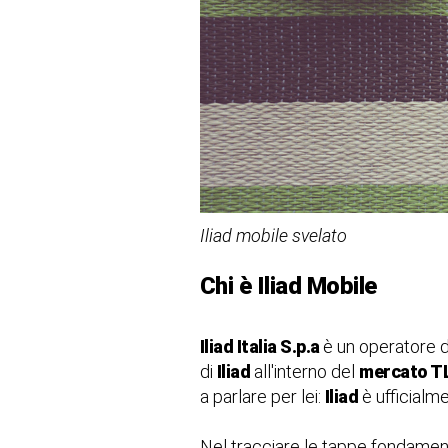
Iliad mobile svelato
Chi è Iliad Mobile
Iliad Italia S.p.a
è un operatore d
di
Iliad
all'interno del
mercato T
a parlare per lei:
Iliad
è ufficialm
Nel tracciare le tappe fondament