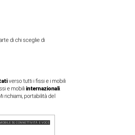
te di chi sceglie di
tati
verso tutti i fissi e i mobili
ssi e mobili
internazionali
.
i richiami, portabilità del
MOBILE 5G CONNETTIVITÃ E VOCE