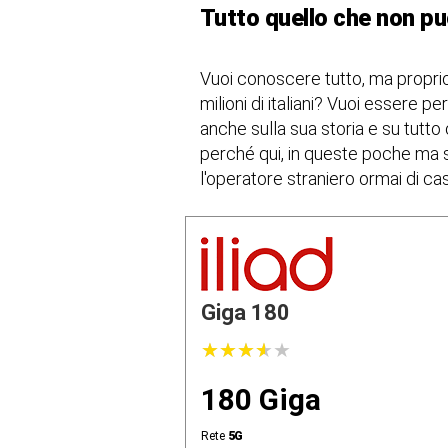
Tutto quello che non puo
Vuoi conoscere tutto, ma proprio 
milioni di italiani? Vuoi essere 
anche sulla sua storia e su tutto
perché qui, in queste poche ma s
l'operatore straniero ormai di ca
Giga 180
★
★
★
★
★
★
★
★
★
★
180 Giga
Rete
5G