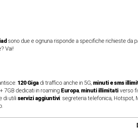
liad
sono due e ognuna risponde a specifiche richieste da par
? Vai!
rantisce:
120 Giga
di traffico anche in 5G,
minuti e sms illimi
+ 7GB dedicati in roaming
Europa
,
minuti illimitati
verso fi
di utili
servizi aggiuntivi
: segreteria telefonica, Hotspot, M
o.