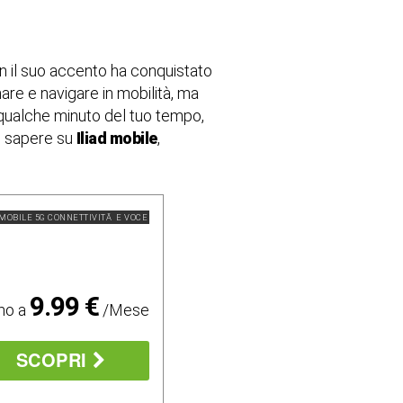
n il suo accento ha conquistato
re e navigare in mobilità, ma
i qualche minuto del tuo tempo,
oi sapere su
Iliad mobile
,
MOBILE 5G CONNETTIVITÃ E VOCE
9.99 €
mo a
/Mese
SCOPRI