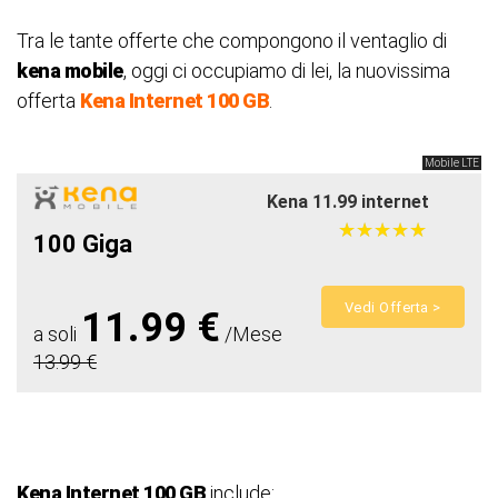
Tra le tante offerte che compongono il ventaglio di
kena mobile
, oggi ci occupiamo di lei, la nuovissima
offerta
Kena Internet 100 GB
.
Mobile LTE
Kena 11.99 internet
★
★
★
★
★
★
★
★
★
★
100 Giga
Vedi Offerta >
11.99 €
a soli
/Mese
13.99 €
Kena Internet 100 GB
include: