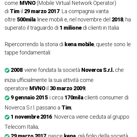
come
MVNO
(Mobile Virtual Network Operator)
di
Tim
il
29 marzo 2017
. La compagnia vanta
oltre
500mila
linee mobili e, nel novembre del
2018
, ha
superato il traguardo di
1 milione
di clienti in Italia.
Ripercorrendo la storia di
kena mobile
, queste sono le
tappe fondamentali:
2008
: viene fondata la società
Noverca S.r.l.
che
inizia ufficialmente la sua attività come
operatore
MVNO
il
30 marzo 2009
;
9 gennaio 2015
: i circa
170mila
clienti consumer di
Noverca S.r.l. passano a
Tim
;
1 novembre 2016
: Noverca viene ceduta al gruppo
Telecom Italia;
29 marzo 2017
: nasce
kena
, già figlio della società