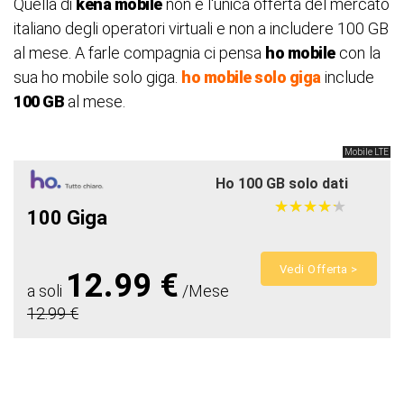
Quella di
kena mobile
non è l'unica offerta del mercato
italiano degli operatori virtuali e non a includere 100 GB
al mese. A farle compagnia ci pensa
ho mobile
con la
sua ho mobile solo giga.
ho mobile solo giga
include
100 GB
al mese.
Mobile LTE
Ho 100 GB solo dati
★
★
★
★
★
★
★
★
★
★
100 Giga
Vedi Offerta >
12.99 €
a soli
/Mese
12.99 €