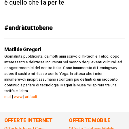
è quello che fa per te.
#andràtuttobene
Matilde Gregori
Giornalista pubblicista, da molti anni scrivo di hi-tech e Telco, dopo
interessanti e deliziose incursioni nel mondo degli eventi culturali ed
enogastronomici del centro Italia. Sono innamorata di Hemingway,
adoro il sushi e mi rilasso con lo Yoga. In attesa che i miei
innumerevoli incipit assumano i contorni più definiti di un racconto,
continuo a parlare di tecnologia. Magari la Musa mi ispirerà tra una
tariffa e l'altra.
mail
|
www
|
articoli
OFFERTE INTERNET
OFFERTE MOBILE
Offerte Internet Casa
Offerte Telefonia Mobile