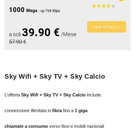
★
★
★
★
★
★
★
★
★
★
1000
Mega
- up 768 Kbps
Vedi Offerta >
39.90 €
a soli
/Mese
57.90 €
Sky Wifi + Sky TV + Sky Calcio
L’offerta
Sky Wifi + Sky TV + Sky Calcio
include:
connessione illimitata in
fibra
fino a
1 giga
chiamate a consumo
verso fissi e mobili nazionali