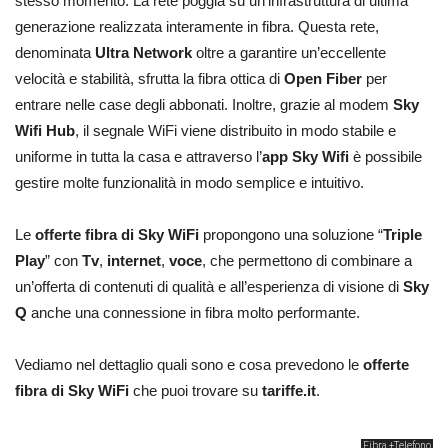
stesso momento. La rete poggia su un’infrastruttura di ultima
generazione realizzata interamente in fibra. Questa rete,
denominata
Ultra Network
oltre a garantire un’eccellente
velocità e stabilità, sfrutta la fibra ottica di
Open Fiber
per
entrare nelle case degli abbonati. Inoltre, grazie al modem
Sky
Wifi Hub
, il segnale WiFi viene distribuito in modo stabile e
uniforme in tutta la casa e attraverso l’
app Sky Wifi
è possibile
gestire molte funzionalità in modo semplice e intuitivo.
Le
offerte fibra di Sky WiFi
propongono una soluzione “
Triple
Play
” con
Tv
,
internet
,
voce
, che permettono di combinare a
un’offerta di contenuti di qualità e all’esperienza di visione di
Sky
Q
anche una connessione in fibra molto performante.
Vediamo nel dettaglio quali sono e cosa prevedono le
offerte
fibra di Sky WiFi
che puoi trovare su
tariffe.it
.
Fibra +Telefono