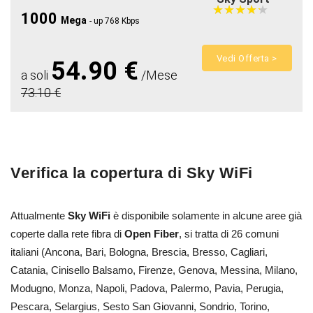
★
★
★
★
★
★
★
★
★
★
1000
Mega
- up 768 Kbps
Vedi Offerta >
54.90 €
a soli
/Mese
73.10 €
Verifica la copertura di Sky WiFi
Attualmente
Sky WiFi
è disponibile solamente in alcune aree già
coperte dalla rete fibra di
Open Fiber
, si tratta di 26 comuni
italiani (Ancona, Bari, Bologna, Brescia, Bresso, Cagliari,
Catania, Cinisello Balsamo, Firenze, Genova, Messina, Milano,
Modugno, Monza, Napoli, Padova, Palermo, Pavia, Perugia,
Pescara, Selargius, Sesto San Giovanni, Sondrio, Torino,