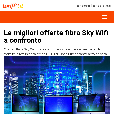
|
Accedi
Registrati
Toggle
Le migliori offerte fibra Sky Wifi
a confronto
Con le offerte Sky WiFi hai una connessione internet senza limiti
tramite la rete in fibra ottica FTTH di Open Fiber e tanto altro ancora.