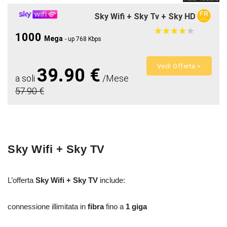
Sky Wifi + Sky Tv + Sky HD
★
★
★
★
★
★
★
★
★
★
1000
Mega
- up 768 Kbps
Vedi Offerta >
39.90 €
a soli
/Mese
57.90 €
Sky Wifi + Sky TV
L’offerta
Sky Wifi + Sky TV
include:
connessione illimitata in
fibra
fino a
1 giga