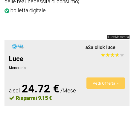
delle reali necessità di consumo;
bolletta digitale.
Luce Monoraria
a2a click luce
★
★
★
★
★
★
★
★
★
★
Luce
Monoraria
Vedi Offerta >
24.72 €
a soli
/Mese
Risparmi 9.15 €