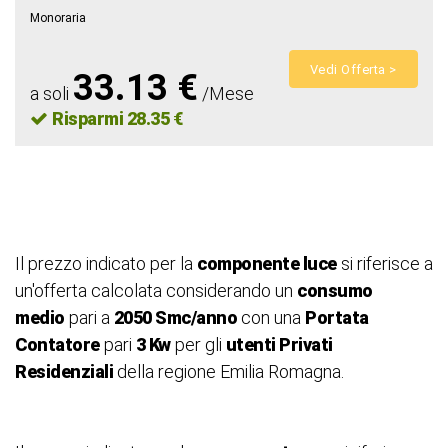
Monoraria
Vedi Offerta >
33.13 €
a soli
/Mese
Risparmi 28.35 €
Il prezzo indicato per la
componente luce
si riferisce a
un'offerta calcolata considerando un
consumo
medio
pari a
2050 Smc/anno
con una
Portata
Contatore
pari
3 Kw
per gli
utenti Privati
Residenziali
della regione Emilia Romagna.