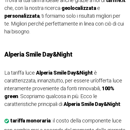
Trova la tua tariffa ideale anche grazie a noi di
tariffe.it
che, con la nostra ricerca
geolocalizzata
e
personalizzata
, ti forniamo solo i risultati migliori per
te. Migliori perché perfettamente in linea con ciò di cui
hai bisogno.
Alperia Smile Day&Night
La tariffa luce
Alperia Smile Day&Night
è
caratterizzata, innanzitutto, per essere un'offerta luce
interamente proveniente da fonti rinnovabili,
100%
green
. Scopriamo qualcosa in più. Ecco le
caratteristiche principali di
Alperia Smile Day&Night
:
tariffa monoraria
: il costo della componente luce