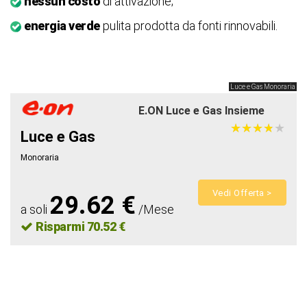
nessun costo
di attivazione;
energia verde
pulita prodotta da fonti rinnovabili.
Luce e Gas Monoraria
E.ON Luce e Gas Insieme
★
★
★
★
★
★
★
★
★
★
Luce e Gas
Monoraria
Vedi Offerta >
29.62 €
a soli
/Mese
Risparmi 70.52 €