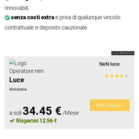
rinnovabili;
senza costi extra
e priva di qualunque vincolo
contrattuale e deposito cauzionale.
Luce Monoraria
NeN luce
★
★
★
★
★
★
★
★
★
★
Luce
Monoraria
Vedi Offerta >
34.45 €
a soli
/Mese
Risparmi 12.56 €