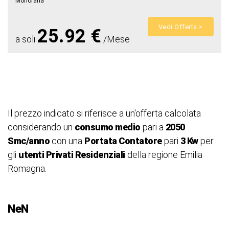
Monoraria
Vedi Offerta >
25.92 €
a soli
/Mese
Il prezzo indicato si riferisce a un'offerta calcolata
considerando un
consumo medio
pari a
2050
Smc/anno
con una
Portata Contatore
pari
3 Kw
per
gli
utenti Privati Residenziali
della regione Emilia
Romagna.
NeN