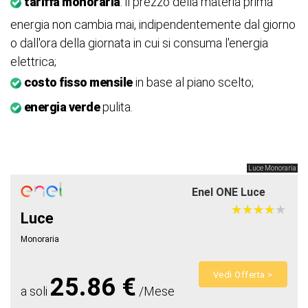
tariffa monoraria
: il prezzo della materia prima
energia non cambia mai, indipendentemente dal giorno
o dall'ora della giornata in cui si consuma l'energia
elettrica;
costo fisso mensile
in base al piano scelto;
energia verde
pulita.
Luce Monoraria
Enel ONE Luce
★
★
★
★
★
★
★
★
★
★
Luce
Monoraria
Vedi Offerta >
25.86 €
a soli
/Mese