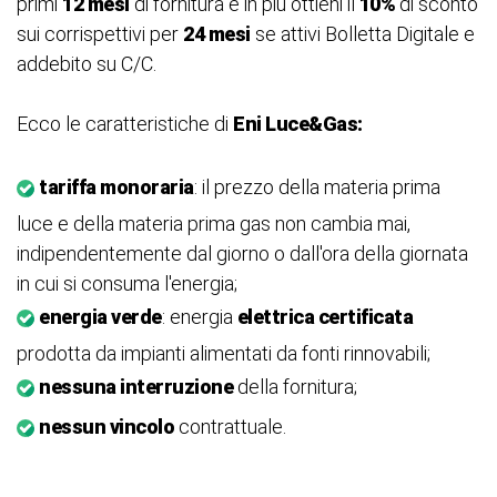
primi
12 mesi
di fornitura e in più ottieni il
10%
di sconto
sui corrispettivi per
24 mesi
se attivi Bolletta Digitale e
addebito su C/C.
Ecco le caratteristiche di
Eni Luce&Gas:
tariffa monoraria
: il prezzo della materia prima
luce e della materia prima gas non cambia mai,
indipendentemente dal giorno o dall'ora della giornata
in cui si consuma l'energia;
energia verde
: energia
elettrica certificata
prodotta da impianti alimentati da fonti rinnovabili;
nessuna interruzione
della fornitura;
nessun vincolo
contrattuale.