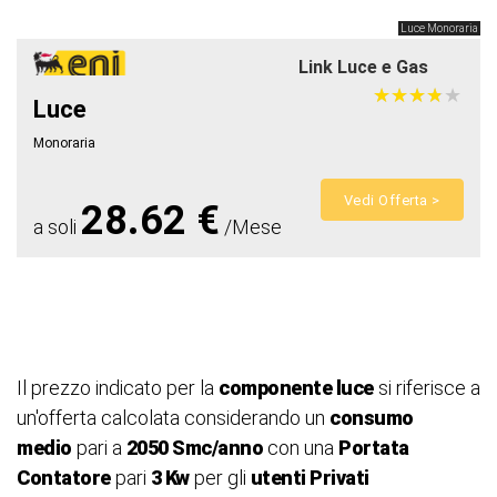
Luce Monoraria
Link Luce e Gas
★
★
★
★
★
★
★
★
★
★
Luce
Monoraria
Vedi Offerta >
28.62 €
a soli
/Mese
Il prezzo indicato per la
componente luce
si riferisce a
un'offerta calcolata considerando un
consumo
medio
pari a
2050 Smc/anno
con una
Portata
Contatore
pari
3 Kw
per gli
utenti Privati