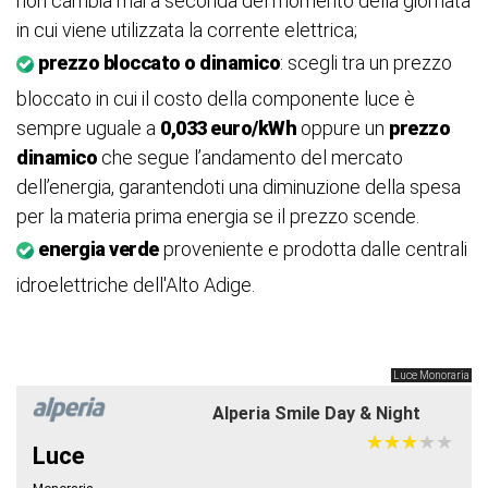
non cambia mai a seconda del momento della giornata
in cui viene utilizzata la corrente elettrica;
prezzo bloccato o dinamico
: scegli tra un prezzo
bloccato in cui il costo della componente luce è
sempre uguale a
0,033 euro/kWh
oppure un
prezzo
dinamico
che segue l’andamento del mercato
dell’energia, garantendoti una diminuzione della spesa
per la materia prima energia se il prezzo scende.
energia verde
proveniente e prodotta dalle centrali
idroelettriche dell'Alto Adige.
Luce Monoraria
Alperia Smile Day & Night
★
★
★
★
★
★
★
★
★
★
Luce