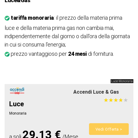
Luce&Gas
:
tariffa monoraria
: il prezzo della materia prima
luce e della materia prima gas non cambia mai,
indipendentemente dal giorno o dall'ora della giornata
in cui si consuma l'energia;
prezzo vantaggioso per
24 mesi
di fornitura.
Luce Monoraria
Accendi Luce & Gas
★
★
★
★
★
★
★
★
★
★
Luce
Monoraria
Vedi Offerta >
29.13 €
a soli
/Mese