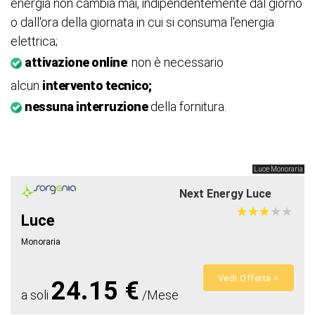
energia non cambia mai, indipendentemente dal giorno
o dall'ora della giornata in cui si consuma l'energia
elettrica;
attivazione online
: non è necessario
alcun
intervento tecnico;
nessuna interruzione
della fornitura.
Luce Monoraria
Next Energy Luce
★
★
★
★
★
★
★
★
★
★
Luce
Monoraria
Vedi Offerta >
24.15 €
a soli
/Mese