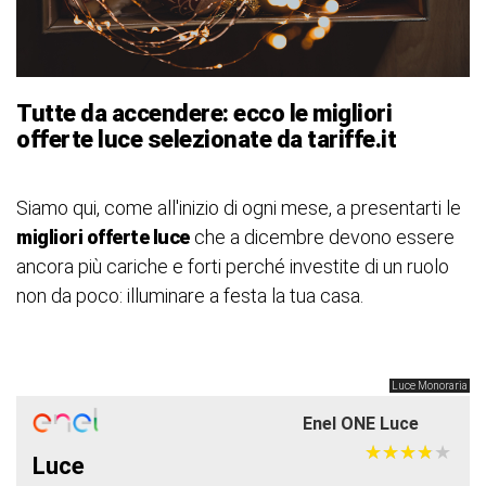
Tutte da accendere: ecco le migliori
offerte luce selezionate da tariffe.it
Siamo qui, come all'inizio di ogni mese, a presentarti le
migliori offerte luce
che a dicembre devono essere
ancora più cariche e forti perché investite di un ruolo
non da poco: illuminare a festa la tua casa.
Luce Monoraria
Enel ONE Luce
★
★
★
★
★
★
★
★
★
★
Luce