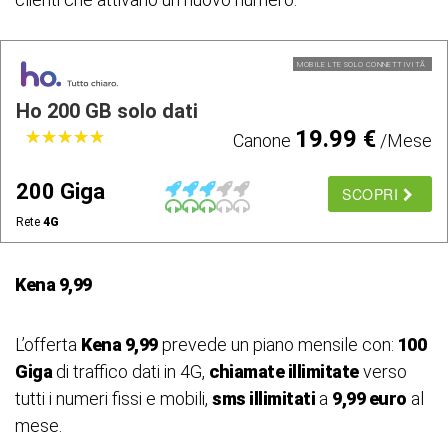
MOBILE LTE SOLO CONNETTIVITÃ
Ho 200 GB solo dati
19.99 €
★
★
★
★
★
★
★
★
★
★
Canone
/Mese
200 Giga
SCOPRI
Rete
4G
Kena 9,99
L’offerta
Kena 9,99
prevede un piano mensile con:
100
Giga
di traffico dati in 4G,
chiamate illimitate
verso
tutti i numeri fissi e mobili,
sms illimitati
a
9,99 euro
al
mese.