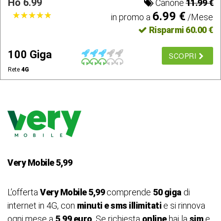
Ho 6.99
Canone
11.99 €
6.99 €
★
★
★
★
★
★
★
★
★
★
in promo a
/Mese
Risparmi 60.00 €
100 Giga
SCOPRI
Rete
4G
Very Mobile 5,99
L’offerta
Very Mobile 5,99
comprende
50 giga
di
internet in 4G, con
minuti e sms illimitati
e si rinnova
ogni mese a
5,99 euro
. Se richiesta
online
hai la
sim
e