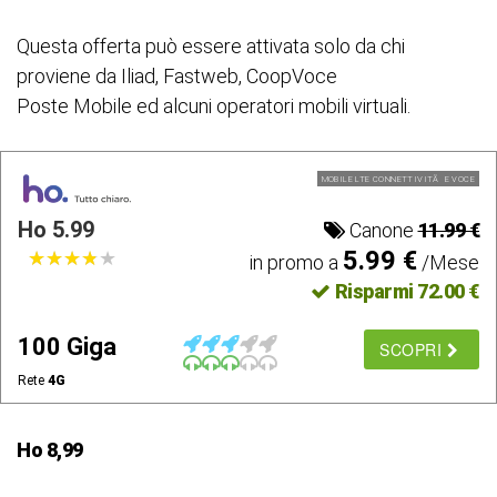
Questa offerta può essere attivata solo da chi
proviene da Iliad, Fastweb, CoopVoce
Poste Mobile ed alcuni operatori mobili virtuali.
MOBILE LTE CONNETTIVITÃ E VOCE
Ho 5.99
Canone
11.99 €
5.99 €
★
★
★
★
★
★
★
★
★
★
in promo a
/Mese
Risparmi 72.00 €
100 Giga
SCOPRI
Rete
4G
Ho 8,99