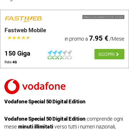
MOBILE LTE CONNETTIVITÃ E VOCE
Fastweb Mobile
7.95 €
★
★
★
★
★
★
★
★
★
★
in promo a
/Mese
150 Giga
SCOPRI
Rete
4G
Vodafone Special 50 Digital Edition
Vodafone Special 50 Digital Edition
comprende ogni
mese
minuti illimitati
verso tutti i numeri nazionali,