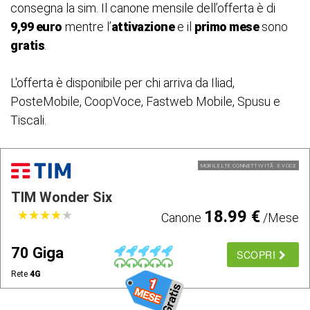
consegna la sim. Il canone mensile dell’offerta è di
9,99 euro
mentre l’
attivazione
e il
primo mese
sono
gratis
.
L'offerta è disponibile per chi arriva da Iliad,
PosteMobile, CoopVoce, Fastweb Mobile, Spusu e
Tiscali.
MOBILE LTE CONNETTIVITÃ E VOCE
TIM Wonder Six
18.99 €
★
★
★
★
★
★
★
★
★
★
Canone
/Mese
70 Giga
SCOPRI
Rete
4G