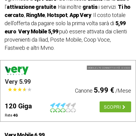
l’
attivazione gratuite
. Hai inoltre
gratis
i servizi:
Ti ho
cercato
,
RingMe
,
Hotspot
,
App Very
. Il costo totale
dell’offerta da pagare solo la prima volta sarà di
5,99
euro
.
Very Mobile 5,99
può essere attivata dai clienti
provenienti da Iliad, Poste Mobile, Coop Voce,
Fastweb e altri Mvno.
MOBILE LTE CONNETTIVITÃ E VOCE
Very 5.99
5.99 €
★
★
★
★
★
★
★
★
★
★
Canone
/Mese
120 Giga
SCOPRI
Rete
4G
Very Mobile 6,99