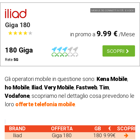
MOBILE 5G CONNETTIVITÃ E VOCE
Giga 180
9.99 €
★
★
★
★
★
★
★
★
★
★
in promo a
/Mese
180 Giga
SCOPRI
Rete
5G
Gli operatori mobile in questione sono:
Kena Mobile
,
ho Mobile
,
Iliad
,
Very Mobile
,
Fastweb
,
Tim
,
Vodafone
, scopriamo nel dettaglio cosa prevedono le
loro
offerte telefonia mobile
.
BRAND
OFFERTA
GB
€
SCOPRI
Iliad
Giga 180
180
9.99€