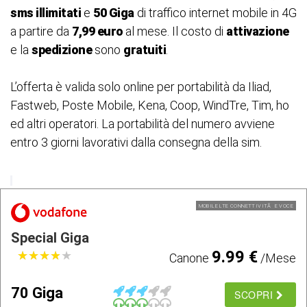
sms illimitati
e
50 Giga
di traffico internet mobile in 4G
a partire da
7,99 euro
al mese. Il costo di
attivazione
e la
spedizione
sono
gratuiti
.
L’offerta è valida solo online per portabilità da Iliad,
Fastweb, Poste Mobile, Kena, Coop, WindTre, Tim, ho
ed altri operatori. La portabilità del numero avviene
entro 3 giorni lavorativi dalla consegna della sim.
MOBILE LTE CONNETTIVITÃ E VOCE
Special Giga
9.99 €
★
★
★
★
★
★
★
★
★
★
Canone
/Mese
70 Giga
SCOPRI