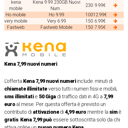
kena
Kena 9.99 230GB Nuovi
230
9.99€
mobile
Num...
Ho mobile
Ho 9.99
100
12.99€
very mobile
Very 6.99
150
6.99€
Fastweb
Fastweb Mobile
150
7.95€
Kena 7,99 nuovi numeri
L’offerta
Kena 7,99 nuovi numeri
include: minuti di
chiamate illimitate
verso tutti i numeri fissi e mobili,
sms illimitati
e
50 Giga
di traffico dati in 4G a
7,99
euro
al mese. Per questa offerta è previsto un
contributo di
attivazione
di
4,99 euro
mentre la
sim
è
gratis
.
Kena 7,99 può
essere sottoscritta solo da chi
attiva online un
nuovo numero Kena
.