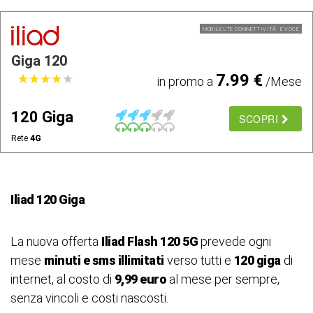
MOBILE LTE CONNETTIVITÃ E VOCE
Giga 120
7.99 €
★
★
★
★
★
★
★
★
★
★
in promo a
/Mese
120 Giga
SCOPRI
Rete
4G
Iliad 120 Giga
La nuova offerta
Iliad Flash 120 5G
prevede ogni
mese
minuti e sms illimitati
verso tutti e
120 giga
di
internet, al costo di
9,99 euro
al mese per sempre,
senza vincoli e costi nascosti.