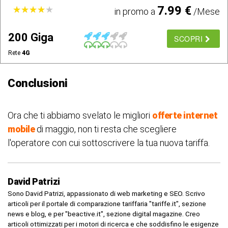
7.99 €
★
★
★
★
★
★
★
★
★
★
in promo a
/Mese
200 Giga
SCOPRI
Rete
4G
Conclusioni
Ora che ti abbiamo svelato le migliori
offerte internet
mobile
di maggio, non ti resta che scegliere
l'operatore con cui sottoscrivere la tua nuova tariffa.
David Patrizi
Sono David Patrizi, appassionato di web marketing e SEO. Scrivo
articoli per il portale di comparazione tariffaria "tariffe.it", sezione
news e blog, e per "beactive.it", sezione digital magazine. Creo
articoli ottimizzati per i motori di ricerca e che soddisfino le esigenze