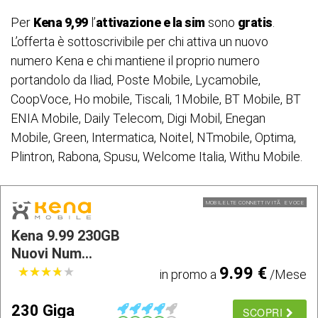
Per
Kena 9,99
l’
attivazione e la sim
sono
gratis
.
L’offerta è sottoscrivibile per chi attiva un nuovo
numero Kena e chi mantiene il proprio numero
portandolo da Iliad, Poste Mobile, Lycamobile,
CoopVoce, Ho mobile, Tiscali, 1Mobile, BT Mobile, BT
ENIA Mobile, Daily Telecom, Digi Mobil, Enegan
Mobile, Green, Intermatica, Noitel, NTmobile, Optima,
Plintron, Rabona, Spusu, Welcome Italia, Withu Mobile.
MOBILE LTE CONNETTIVITÃ E VOCE
Kena 9.99 230GB
Nuovi Num...
9.99 €
★
★
★
★
★
★
★
★
★
★
in promo a
/Mese
230 Giga
SCOPRI