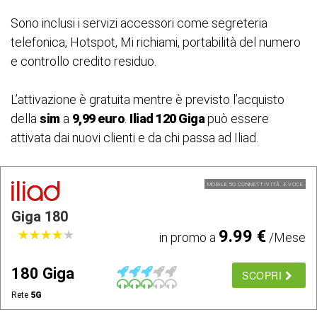
Sono inclusi i servizi accessori come segreteria
telefonica, Hotspot, Mi richiami, portabilità del numero
e controllo credito residuo.
L’attivazione è gratuita mentre è previsto l’acquisto
della
sim
a
9,99 euro
.
Iliad 120 Giga
può essere
attivata dai nuovi clienti e da chi passa ad Iliad.
MOBILE 5G CONNETTIVITÃ E VOCE
Giga 180
9.99 €
★
★
★
★
★
★
★
★
★
★
in promo a
/Mese
180 Giga
SCOPRI
Rete
5G