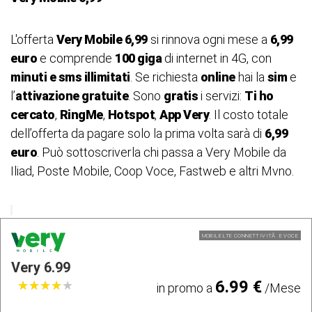
L'offerta
Very Mobile 6,99
si rinnova ogni mese a
6,99
euro
e comprende
100 giga
di internet in 4G, con
minuti e sms illimitati
. Se richiesta
online
hai la
sim
e
l’
attivazione gratuite
. Sono
gratis
i servizi:
Ti ho
cercato
,
RingMe
,
Hotspot
,
App Very
. Il costo totale
dell’offerta da pagare solo la prima volta sarà di
6,99
euro
. Può sottoscriverla chi passa a Very Mobile da
Iliad, Poste Mobile, Coop Voce, Fastweb e altri Mvno.
MOBILE LTE CONNETTIVITÃ E VOCE
Very 6.99
6.99 €
★
★
★
★
★
★
★
★
★
★
in promo a
/Mese