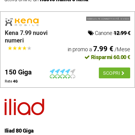
MOBILE LTE CONNETTIVITÃ E VOCE
Kena 7.99 nuovi
Canone
12.99 €
numeri
7.99 €
★
★
★
★
★
★
★
★
★
★
in promo a
/Mese
Risparmi 60.00 €
150 Giga
SCOPRI
Rete
4G
Iliad 80 Giga