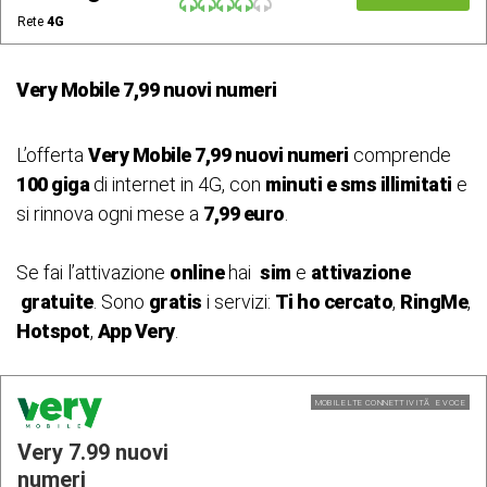
Rete
4G
Very Mobile 7,99 nuovi numeri
L’offerta
Very Mobile 7,99 nuovi numeri
comprende
100 giga
di internet in 4G, con
minuti e sms illimitati
e
si rinnova ogni mese a
7,99 euro
.
Se fai l’attivazione
online
hai
sim
e
attivazione
gratuite
. Sono
gratis
i servizi:
Ti ho cercato
,
RingMe
,
Hotspot
,
App Very
.
MOBILE LTE CONNETTIVITÃ E VOCE
Very 7.99 nuovi
numeri