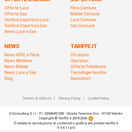
Offerte Luce
Fibra Comune
Offerte Gas
Mobile Comune
Verifica Copertura Luce
Luce Comune
Verifica Copertura Gas
Gas Comune
News Luce e Gas
NEWS
TARIFFE.IT
News ADSL e Fibra
Chi siamo
News Wireless
Operatori
News Mobile
Offerte Pubblicate
News Luce e Gas
Tecnologie Gestite
Blog
Speedtest
Termini di Utilizzo
|
Privacy Policy
|
Cookie Policy
E-Consulting S.r.l. - P.I. 02046451205 - Strada Teverina Snc - 01100 Viterbo
Copyright © Tariffe.it 2018-2026
È vietata la riproduzione di contenuti e grafica del portale tariffe.it
V 4.4.1 | pr2