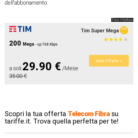
dell'abbonamento.
Fibra +Telefono
Tim Super Mega
★
★
★
★
★
★
★
★
★
★
200
Mega
- up 768 Kbps
Vedi Offerta >
29.90 €
a soli
/Mese
35.00 €
Scopri la tua offerta
Telecom Fibra
su
tariffe.it. Trova quella perfetta per te!