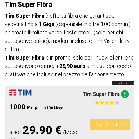
Tim Super Fibra
Tim Super Fibra
è offerta fibra che garantisce
velocità fino a
1 Giga
(disponibile in oltre 100 comuni),
chiamate illimitate verso fissi e mobili (solo per chi
sottoscrive online), modem incluso e Tim Vision, la tv
di Tim.
Tim Super Fibra
è in promo, solo per i nuovi clienti che
sottoscrivono online, a
29,90 euro
al mese con costo
di attivazione incluso nel prezzo dell'abbonamento.
Fibra +Telefono
Tim Super Fibra
★
★
★
★
★
★
★
★
★
★
1000
Mega
- up 100 Mega
Vedi Offerta >
29.90 €
a soli
/Mese