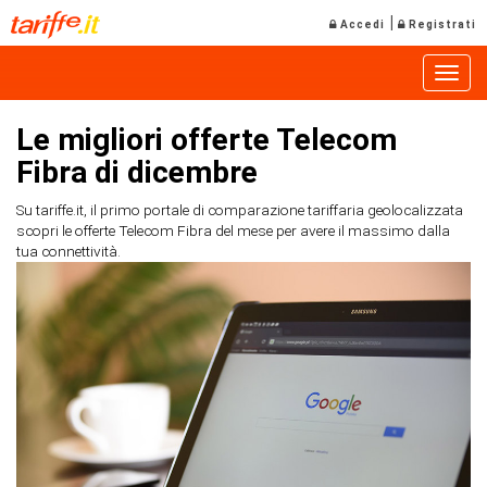
|
Accedi
Registrati
Toggle
Le migliori offerte Telecom
Fibra di dicembre
Su tariffe.it, il primo portale di comparazione tariffaria geolocalizzata
scopri le offerte Telecom Fibra del mese per avere il massimo dalla
tua connettività.