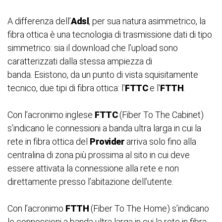
A differenza dell’
Adsl
, per sua natura asimmetrico, la
fibra ottica è una tecnologia di trasmissione dati di tipo
simmetrico: sia il download che l’upload sono
caratterizzati dalla stessa ampiezza di
banda.
E
sistono, da un punto di vista squisitamente
tecnico, due tipi di fibra ottica: l'
FTTC
e l'
FTTH
.
Con l’acronimo inglese
FTTC
(Fiber To The Cabinet)
s’indicano le connessioni a banda ultra larga in cui la
rete in fibra ottica del
Provider
arriva solo fino alla
centralina di zona più prossima al sito in cui deve
essere attivata la connessione alla rete e non
direttamente presso l’abitazione dell’utente.
Con l’acronimo
FTTH
(Fiber To The Home) s’indicano
le connessioni a banda ultra larga in cui la rete in fibra