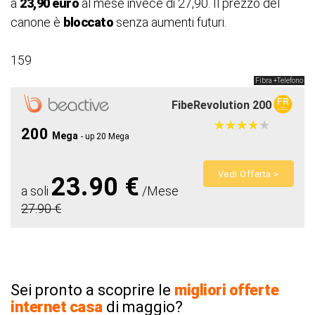
a
23,90 euro
al mese invece di 27,90. Il prezzo del
canone è
bloccato
senza aumenti futuri.
159
Fibra +Telefono
FibeRevolution 200
★
★
★
★
★
★
★
★
★
★
200
Mega
- up 20 Mega
Vedi Offerta >
23.90 €
a soli
/Mese
27.90 €
Sei pronto a scoprire le
migliori offerte
internet casa
di maggio?