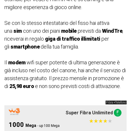
migliore esperienza di gioco online.
Se con lo stesso intestatario del fisso hai attiva
una
sim
con uno dei piani
mobile
previsti da
WindTre
,
riceverai in regalo
giga di traffico illimitati
per
gli
smartphone
della tua famiglia.
Il
modem
wifi super potente di ultima generazione è
già incluso nel costo del canone, hai anche il servizio di
assistenza gratuito. Il prezzo mensile in promozione è
di
25,98 euro
e non sono previsti costi di attivazione.
Fibra +Telefono
Super Fibra Unlimited
★
★
★
★
★
★
★
★
★
★
1000
Mega
- up 100 Mega