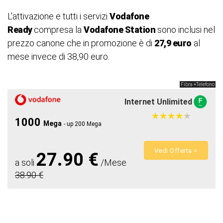
L'attivazione e tutti i servizi
Vodafone
Ready
compresa la
Vodafone Station
sono inclusi nel
prezzo canone che in promozione è di
27,9 euro
al
mese invece di 38,90 euro.
Fibra +Telefono
Internet Unlimited
★
★
★
★
★
★
★
★
★
★
1000
Mega
- up 200 Mega
Vedi Offerta >
27.90 €
a soli
/Mese
38.90 €