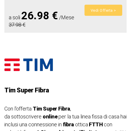
Vedi Offerta >
26.98 €
a soli
/Mese
37.98 €
Tim Super Fibra
Con l'offerta
Tim
Super Fibra
,
da sottoscrivere
online
per la tua linea fissa di casa hai
inclusi una connessione in
fibra
ottica
FTTH
con