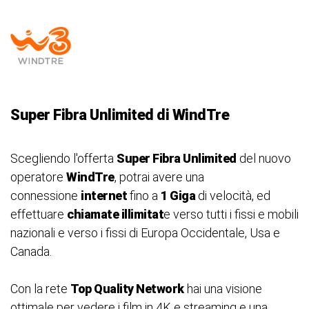
Super Fibra Unlimited di WindTre
Scegliendo l'offerta
Super Fibra Unlimited
del nuovo
operatore
WindTre
, potrai avere una
connessione
internet
fino a
1 Giga
di velocità, ed
effettuare
chiamate illimitat
e verso tutti i fissi e mobili
nazionali e verso i fissi di Europa Occidentale, Usa e
Canada.
Con la rete
Top Quality Network
hai una visione
ottimale per vedere i film in 4K e streaming e una