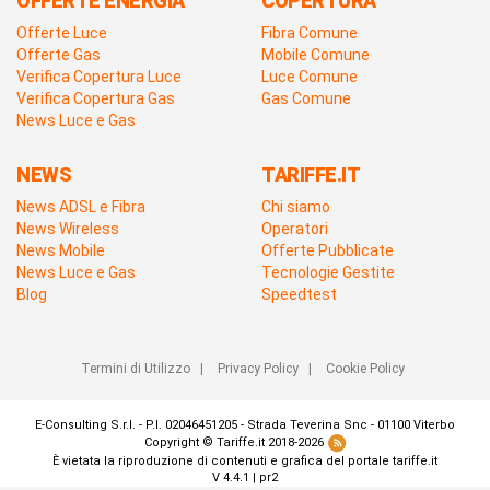
OFFERTE ENERGIA
COPERTURA
Offerte Luce
Fibra Comune
Offerte Gas
Mobile Comune
Verifica Copertura Luce
Luce Comune
Verifica Copertura Gas
Gas Comune
News Luce e Gas
NEWS
TARIFFE.IT
News ADSL e Fibra
Chi siamo
News Wireless
Operatori
News Mobile
Offerte Pubblicate
News Luce e Gas
Tecnologie Gestite
Blog
Speedtest
Termini di Utilizzo
|
Privacy Policy
|
Cookie Policy
E-Consulting S.r.l. - P.I. 02046451205 - Strada Teverina Snc - 01100 Viterbo
Copyright © Tariffe.it 2018-2026
È vietata la riproduzione di contenuti e grafica del portale tariffe.it
V 4.4.1 | pr2