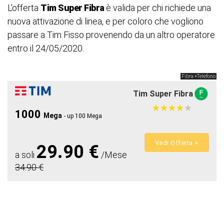
L'offerta
Tim Super Fibra
è valida per chi richiede una
nuova attivazione di linea, e per coloro che vogliono
passare a Tim Fisso provenendo da un altro operatore
entro il 24/05/2020.
Fibra +Telefono
Tim Super Fibra
★
★
★
★
★
★
★
★
★
★
1000
Mega
- up 100 Mega
Vedi Offerta >
29.90 €
a soli
/Mese
34.90 €