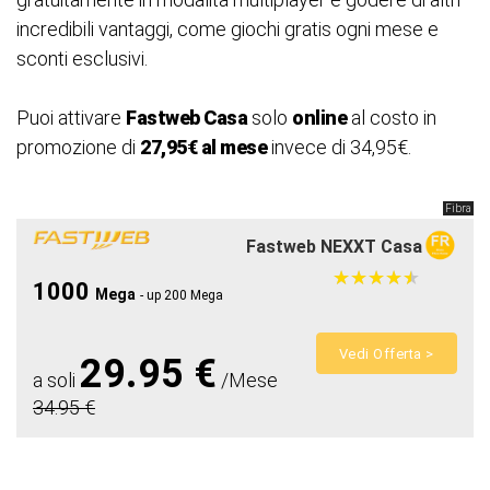
incredibili vantaggi, come giochi gratis ogni mese e
sconti esclusivi.
Puoi attivare
Fastweb Casa
solo
online
al costo in
promozione di
27,95€ al mese
invece di 34,95€.
Fibra
Fastweb NEXXT Casa
★
★
★
★
★
★
★
★
★
★
1000
Mega
- up 200 Mega
Vedi Offerta >
29.95 €
a soli
/Mese
34.95 €