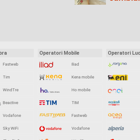
bra
Operatori Mobile
Operatori Lu
Fastweb
Iliad
Tim
Kena mobile
WindTre
Ho mobile
Beactive
TIM
Vodafone
Fastweb
Sky WiFi
Vodafone