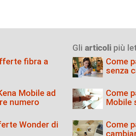
Gli
articoli
più let
fferte fibra a
Come pa
senza 
Kena Mobile ad
Come pa
are numero
Mobile
ferte Wonder di
Come pa
cambia