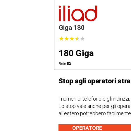
Giga 180
★
★
★
★
★
★
★
★
★
★
180 Giga
Rete
5G
Stop agli operatori stra
I numeri di telefono e gli indirizz
Lo stop vale anche per gli operato
all'estero potrebbero facilmente a
OPERATORE