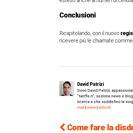
esteso anche ai numeri di cellula
Conclusioni
Ricapitolando, con il nuovo
regis
ricevere più le chiamate commercia
David Patrizi
Sono David Patrizi, appassionato
"tariffe.it", sezione news e blog
ricerca e che soddisfino le esig
mail
|
www
|
articoli
Come fare la disd