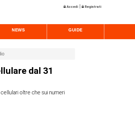
|
Accedi
Registrati
NEWS
GUIDE
lio
llulare dal 31
ellulari oltre che sui numeri