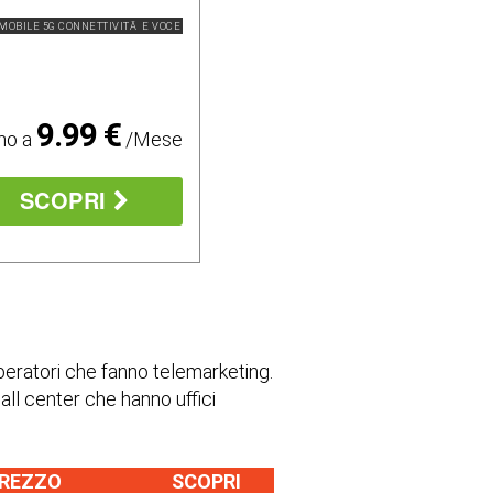
MOBILE 5G CONNETTIVITÃ E VOCE
9.99 €
mo a
/Mese
SCOPRI
 operatori che fanno telemarketing.
call center che hanno uffici
REZZO
SCOPRI