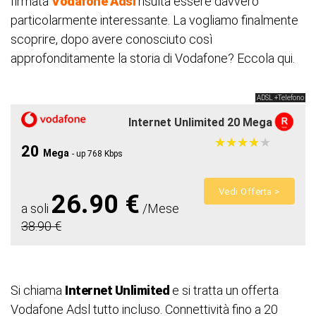
firmata
Vodafone
Adsl
risulta essere davvero
particolarmente interessante. La vogliamo finalmente
scoprire, dopo avere conosciuto così
approfonditamente la storia di Vodafone? Eccola qui.
ADSL +Telefono
Internet Unlimited 20 Mega
★
★
★
★
★
★
★
★
★
★
20
Mega
- up 768 Kbps
Vedi Offerta >
26.90 €
a soli
/Mese
38.90 €
Si chiama
Internet Unlimited
e si tratta un offerta
Vodafone Adsl tutto incluso. Connettività fino a 20