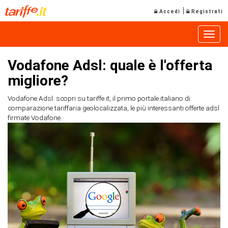
|
Accedi
Registrati
Toggle
Vodafone Adsl: quale è l'offerta
migliore?
Vodafone Adsl: scopri su tariffe.it, il primo portale italiano di
comparazione tariffaria geolocalizzata, le più interessanti offerte adsl
firmate Vodafone.