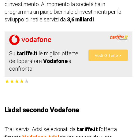
d'investimento. Al momento la società ha in
programma un piano biennale d'investimenti per lo
sviluppo di reti e servizi da
3,6 miliardi
.
Su
tariffe.it
le migliori offerte
Vedi Offerte >
dell'operatore
Vodafone
a
confronto
★
★
★
★
★
★
★
★
★
★
L'adsl secondo Vodafone
Tra i servizi Adsl selezionati da
tariffe.it
l'offerta