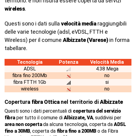
territorio. e non risulta essere coperta da servizi
wireless
.
Questi sono i dati sulla
velocità media
raggiungibili
delle varie tecnologie (adsl, eVDSL, FTTH e
Wireless) per il comune
Albizzate (Varese)
in forma
tabellare.
Tecnologia
Potenza
Velocità Media
ADSL
4.38 Mega
fibra fino 200Mb
no
fibra FTTH 1Gb
si
wireless
no
Copertura
fibra Ottica
nel territorio di
Albizzate
Questi sono i dati percentuali di
copertura del servizio
fibra
per tutto il comune di
Albizzate, VA
, suddivisi per
area non coperta
da alcuna tecnologia, coperta da
ADSL
fino a 30MB
, coperta da
fibra fino a 200MB
o da Fibra