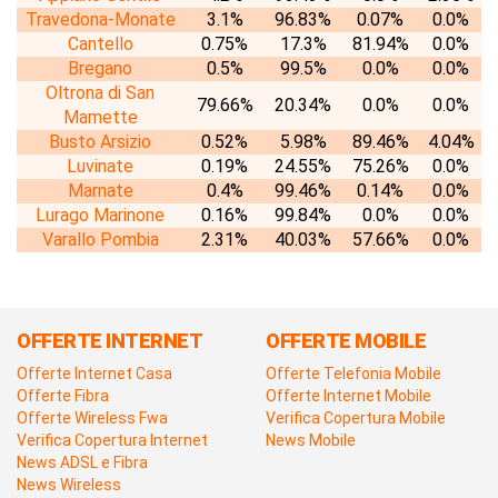
Travedona-Monate
3.1%
96.83%
0.07%
0.0%
Cantello
0.75%
17.3%
81.94%
0.0%
Bregano
0.5%
99.5%
0.0%
0.0%
Oltrona di San
79.66%
20.34%
0.0%
0.0%
Mamette
Busto Arsizio
0.52%
5.98%
89.46%
4.04%
Luvinate
0.19%
24.55%
75.26%
0.0%
Marnate
0.4%
99.46%
0.14%
0.0%
Lurago Marinone
0.16%
99.84%
0.0%
0.0%
Varallo Pombia
2.31%
40.03%
57.66%
0.0%
OFFERTE INTERNET
OFFERTE MOBILE
Offerte Internet Casa
Offerte Telefonia Mobile
Offerte Fibra
Offerte Internet Mobile
Offerte Wireless Fwa
Verifica Copertura Mobile
Verifica Copertura Internet
News Mobile
News ADSL e Fibra
News Wireless