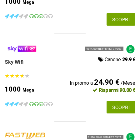
1000
Mega
SCOPRI
FIBRA CONNETTIVITÀ E VOCE
Canone
29.9 €
Sky Wifi
★
★
★
★
★
★
★
★
★
★
24.90 €
In promo a
/Mese
1000
Risparmi 90.00 €
Mega
SCOPRI
FIBRA SOLO CONNETTIVITÀ