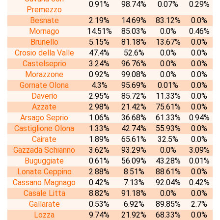
0.91%
98.74%
0.07%
0.29%
Premezzo
Besnate
2.19%
14.69%
83.12%
0.0%
Mornago
14.51%
85.03%
0.0%
0.46%
Brunello
5.15%
81.18%
13.67%
0.0%
Crosio della Valle
47.4%
52.6%
0.0%
0.0%
Castelseprio
3.24%
96.76%
0.0%
0.0%
Morazzone
0.92%
99.08%
0.0%
0.0%
Gornate Olona
4.3%
95.69%
0.01%
0.0%
Daverio
2.95%
85.72%
11.33%
0.0%
Azzate
2.98%
21.42%
75.61%
0.0%
Arsago Seprio
1.06%
36.68%
61.33%
0.94%
Castiglione Olona
1.33%
42.74%
55.93%
0.0%
Cairate
1.89%
65.61%
32.5%
0.0%
Gazzada Schianno
3.62%
93.29%
0.0%
3.09%
Buguggiate
0.61%
56.09%
43.28%
0.01%
Lonate Ceppino
2.88%
8.51%
88.61%
0.0%
Cassano Magnago
0.42%
7.13%
92.04%
0.42%
Casale Litta
8.82%
91.18%
0.0%
0.0%
Gallarate
0.53%
6.92%
89.85%
2.7%
Lozza
9.74%
21.92%
68.33%
0.0%