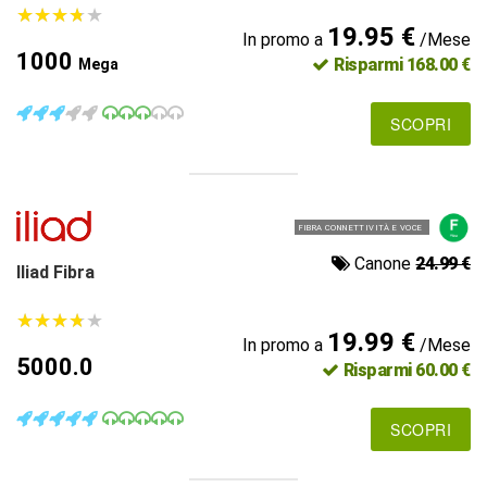
★
★
★
★
★
★
★
★
★
★
19.95 €
In promo a
/Mese
1000
Risparmi 168.00 €
Mega
SCOPRI
FIBRA CONNETTIVITÀ E VOCE
Canone
24.99 €
Iliad Fibra
★
★
★
★
★
★
★
★
★
★
19.99 €
In promo a
/Mese
5000.0
Risparmi 60.00 €
SCOPRI