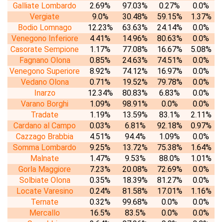
Galliate Lombardo
2.69%
97.03%
0.27%
0.0%
Vergiate
9.0%
30.48%
59.15%
1.37%
Bodio Lomnago
12.23%
63.63%
24.14%
0.0%
Venegono Inferiore
4.41%
14.96%
80.63%
0.0%
Casorate Sempione
1.17%
77.08%
16.67%
5.08%
Fagnano Olona
0.85%
24.63%
74.51%
0.0%
Venegono Superiore
8.92%
74.12%
16.97%
0.0%
Vedano Olona
0.71%
19.52%
79.78%
0.0%
Inarzo
12.34%
80.83%
6.83%
0.0%
Varano Borghi
1.09%
98.91%
0.0%
0.0%
Tradate
1.19%
13.59%
83.1%
2.11%
Cardano al Campo
0.03%
6.81%
92.18%
0.97%
Cazzago Brabbia
4.51%
94.4%
1.09%
0.0%
Somma Lombardo
9.25%
13.72%
75.38%
1.64%
Malnate
1.47%
9.53%
88.0%
1.01%
Gorla Maggiore
7.23%
20.08%
72.69%
0.0%
Solbiate Olona
0.35%
18.39%
81.27%
0.0%
Locate Varesino
0.24%
81.58%
17.01%
1.16%
Ternate
0.32%
99.68%
0.0%
0.0%
Mercallo
16.5%
83.5%
0.0%
0.0%