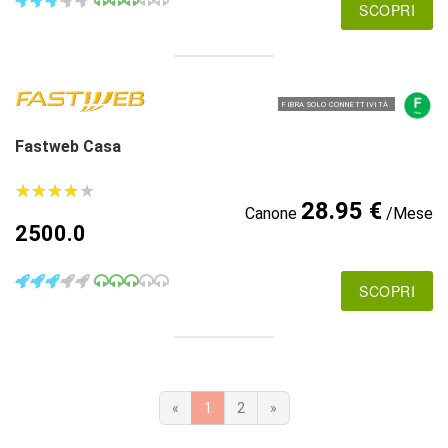
SCOPRI
FIBRA SOLO CONNETTIVITÀ
Fastweb Casa
★
★
★
★
★
★
★
★
★
★
28.95 €
Canone
/Mese
2500.0
SCOPRI
«
1
2
»