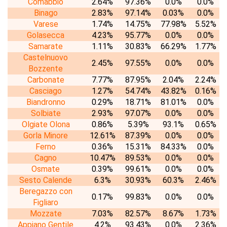
Comabbio
2.64%
97.36%
0.0%
0.0%
Binago
2.83%
97.14%
0.03%
0.0%
Varese
1.74%
14.75%
77.98%
5.52%
Golasecca
4.23%
95.77%
0.0%
0.0%
Samarate
1.11%
30.83%
66.29%
1.77%
Castelnuovo
2.45%
97.55%
0.0%
0.0%
Bozzente
Carbonate
7.77%
87.95%
2.04%
2.24%
Casciago
1.27%
54.74%
43.82%
0.16%
Biandronno
0.29%
18.71%
81.01%
0.0%
Solbiate
2.93%
97.07%
0.0%
0.0%
Olgiate Olona
0.86%
5.39%
93.1%
0.65%
Gorla Minore
12.61%
87.39%
0.0%
0.0%
Ferno
0.36%
15.31%
84.33%
0.0%
Cagno
10.47%
89.53%
0.0%
0.0%
Osmate
0.39%
99.61%
0.0%
0.0%
Sesto Calende
6.3%
30.93%
60.3%
2.46%
Beregazzo con
0.17%
99.83%
0.0%
0.0%
Figliaro
Mozzate
7.03%
82.57%
8.67%
1.73%
Appiano Gentile
4.2%
93.43%
0.0%
2.36%