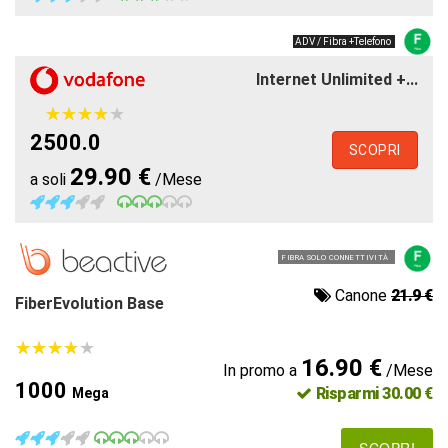
ADV / Fibra +Telefono
Internet Unlimited +...
★
★
★
★
★
★
★
★
★
★
2500.0
SCOPRI
29.90 €
a soli
/Mese
FIBRA SOLO CONNETTIVITÀ
Canone
21.9 €
FiberEvolution Base
★
★
★
★
★
★
★
★
★
★
16.90 €
In promo a
/Mese
1000
Risparmi 30.00 €
Mega
SCOPRI