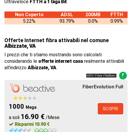
Ultraveloce
FTTH a 1 Giga Bit
.
Non Coperto
ADSL
200MB
FTTH
5.22%
93.79%
0.0%
0.99%
Offerte Internet fibra attivabili nel comune
Albizzate, VA
I prezzi che ti stiamo mostrando sono calcolati
considerando le
offerte internet casa
realmente attivabili
all'indirizzo
Albizzate, VA
.
ADV / Fibra +Telefono
FiberEvolution Full
★
★
★
★
★
★
★
★
★
★
1000
Mega
SCOPRI
16.90 €
a soli
/Mese
Risparmi 10.90 €