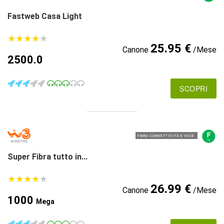
Fastweb Casa Light
★
★
★
★
★
★
★
★
★
★
25.95 €
Canone
/Mese
2500.0
SCOPRI
FIBRA CONNETTIVITÀ E VOCE
Super Fibra tutto in...
★
★
★
★
★
★
★
★
★
★
26.99 €
Canone
/Mese
1000
Mega