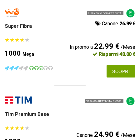
FIBRA SOLO CONNETTIVITÀ
Canone
26.99 €
Super Fibra
★
★
★
★
★
★
★
★
★
★
22.99 €
In promo a
/Mese
1000
Risparmi 48.00 €
Mega
SCOPRI
FIBRA CONNETTIVITÀ E VOCE
Tim Premium Base
★
★
★
★
★
★
★
★
★
★
24.90 €
Canone
/Mese