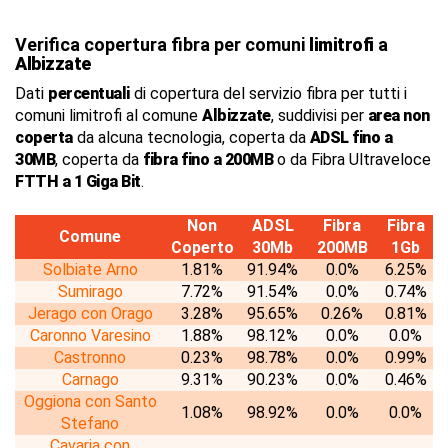
Verifica copertura fibra per comuni
limitrofi
a
Albizzate
Dati
percentuali
di copertura del servizio fibra per tutti i
comuni limitrofi al comune
Albizzate
, suddivisi per
area non
coperta
da alcuna tecnologia, coperta da
ADSL fino a
30MB
, coperta da
fibra fino a 200MB
o da Fibra Ultraveloce
FTTH a 1 Giga Bit
.
Non
ADSL
Fibra
Fibra
Comune
Coperto
30Mb
200MB
1Gb
Solbiate Arno
1.81%
91.94%
0.0%
6.25%
Sumirago
7.72%
91.54%
0.0%
0.74%
Jerago con Orago
3.28%
95.65%
0.26%
0.81%
Caronno Varesino
1.88%
98.12%
0.0%
0.0%
Castronno
0.23%
98.78%
0.0%
0.99%
Carnago
9.31%
90.23%
0.0%
0.46%
Oggiona con Santo
1.08%
98.92%
0.0%
0.0%
Stefano
Cavaria con