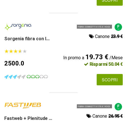
FIBRA CONNETTIVITÀ E VOCE
Canone
23.9 €
Sorgenia fibra con l...
★
★
★
★
★
★
★
★
★
★
19.73 €
In promo a
/Mese
2500.0
Risparmi 50.04 €
SCOPRI
FIBRA CONNETTIVITÀ E VOCE
Canone
26.95 €
Fastweb + Plenitude ...