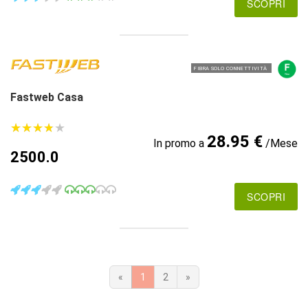
SCOPRI
FIBRA SOLO CONNETTIVITÀ
Fastweb Casa
★
★
★
★
★
★
★
★
★
★
28.95 €
In promo a
/Mese
2500.0
SCOPRI
«
1
2
»