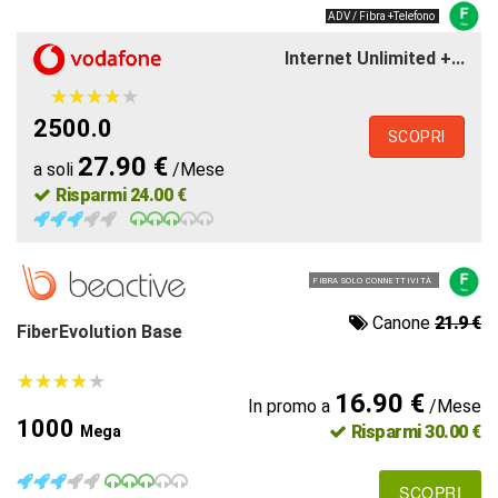
ADV / Fibra +Telefono
Internet Unlimited +...
★
★
★
★
★
★
★
★
★
★
2500.0
SCOPRI
27.90 €
a soli
/Mese
Risparmi 24.00 €
FIBRA SOLO CONNETTIVITÀ
Canone
21.9 €
FiberEvolution Base
★
★
★
★
★
★
★
★
★
★
16.90 €
In promo a
/Mese
1000
Risparmi 30.00 €
Mega
SCOPRI