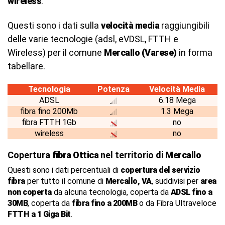
wireless
.
Questi sono i dati sulla
velocità media
raggiungibili
delle varie tecnologie (adsl, eVDSL, FTTH e
Wireless) per il comune
Mercallo (Varese)
in forma
tabellare.
Tecnologia
Potenza
Velocità Media
ADSL
6.18 Mega
fibra fino 200Mb
1.3 Mega
fibra FTTH 1Gb
no
wireless
no
Copertura
fibra Ottica
nel territorio di
Mercallo
Questi sono i dati percentuali di
copertura del servizio
fibra
per tutto il comune di
Mercallo, VA
, suddivisi per
area
non coperta
da alcuna tecnologia, coperta da
ADSL fino a
30MB
, coperta da
fibra fino a 200MB
o da Fibra Ultraveloce
FTTH a 1 Giga Bit
.