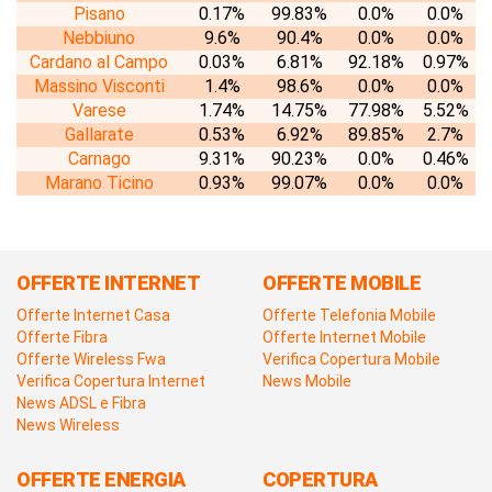
Pisano
0.17%
99.83%
0.0%
0.0%
Nebbiuno
9.6%
90.4%
0.0%
0.0%
Cardano al Campo
0.03%
6.81%
92.18%
0.97%
Massino Visconti
1.4%
98.6%
0.0%
0.0%
Varese
1.74%
14.75%
77.98%
5.52%
Gallarate
0.53%
6.92%
89.85%
2.7%
Carnago
9.31%
90.23%
0.0%
0.46%
Marano Ticino
0.93%
99.07%
0.0%
0.0%
OFFERTE INTERNET
OFFERTE MOBILE
Offerte Internet Casa
Offerte Telefonia Mobile
Offerte Fibra
Offerte Internet Mobile
Offerte Wireless Fwa
Verifica Copertura Mobile
Verifica Copertura Internet
News Mobile
News ADSL e Fibra
News Wireless
OFFERTE ENERGIA
COPERTURA