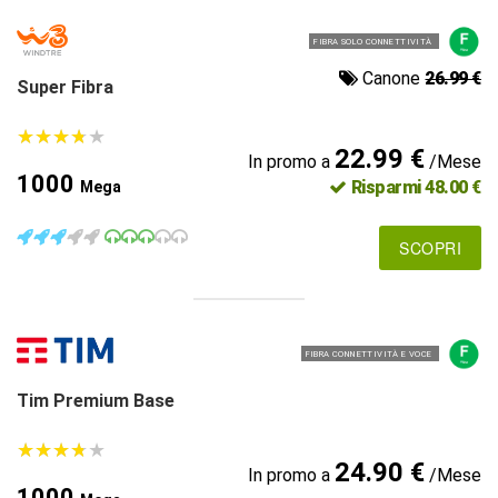
FIBRA SOLO CONNETTIVITÀ
Canone
26.99 €
Super Fibra
★
★
★
★
★
★
★
★
★
★
22.99 €
In promo a
/Mese
1000
Risparmi 48.00 €
Mega
SCOPRI
FIBRA CONNETTIVITÀ E VOCE
Tim Premium Base
★
★
★
★
★
★
★
★
★
★
24.90 €
In promo a
/Mese
1000