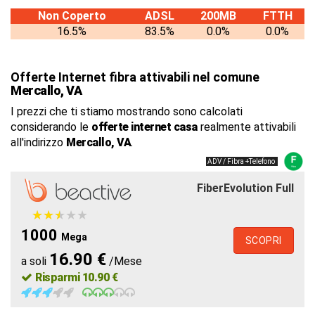
Non Coperto
ADSL
200MB
FTTH
16.5%
83.5%
0.0%
0.0%
Offerte Internet fibra attivabili nel comune
Mercallo, VA
I prezzi che ti stiamo mostrando sono calcolati
considerando le
offerte internet casa
realmente attivabili
all'indirizzo
Mercallo, VA
.
ADV / Fibra +Telefono
FiberEvolution Full
★
★
★
★
★
★
★
★
★
★
1000
Mega
SCOPRI
16.90 €
a soli
/Mese
Risparmi 10.90 €