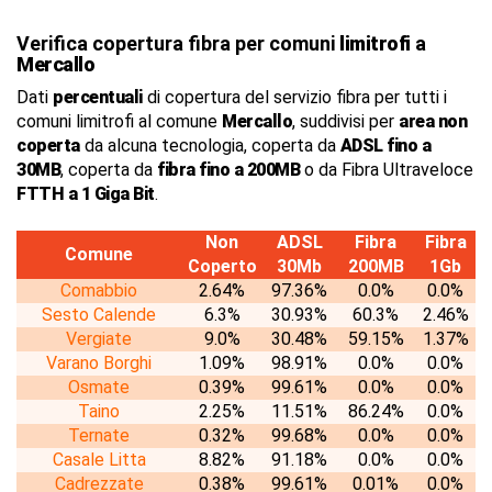
Verifica copertura fibra per comuni
limitrofi
a
Mercallo
Dati
percentuali
di copertura del servizio fibra per tutti i
comuni limitrofi al comune
Mercallo
, suddivisi per
area non
coperta
da alcuna tecnologia, coperta da
ADSL fino a
30MB
, coperta da
fibra fino a 200MB
o da Fibra Ultraveloce
FTTH a 1 Giga Bit
.
Non
ADSL
Fibra
Fibra
Comune
Coperto
30Mb
200MB
1Gb
Comabbio
2.64%
97.36%
0.0%
0.0%
Sesto Calende
6.3%
30.93%
60.3%
2.46%
Vergiate
9.0%
30.48%
59.15%
1.37%
Varano Borghi
1.09%
98.91%
0.0%
0.0%
Osmate
0.39%
99.61%
0.0%
0.0%
Taino
2.25%
11.51%
86.24%
0.0%
Ternate
0.32%
99.68%
0.0%
0.0%
Casale Litta
8.82%
91.18%
0.0%
0.0%
Cadrezzate
0.38%
99.61%
0.01%
0.0%