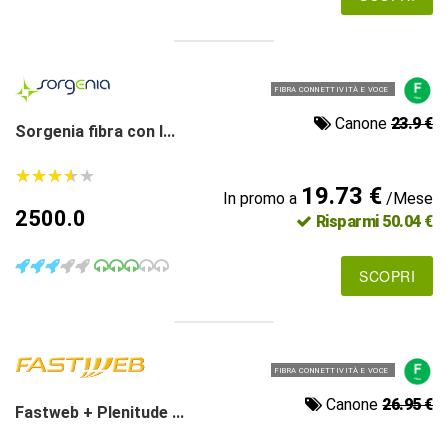
FIBRA CONNETTIVITÀ E VOCE
Canone
23.9 €
Sorgenia fibra con l...
★
★
★
★
★
★
★
★
★
★
19.73 €
In promo a
/Mese
2500.0
Risparmi 50.04 €
SCOPRI
FIBRA CONNETTIVITÀ E VOCE
Canone
26.95 €
Fastweb + Plenitude ...