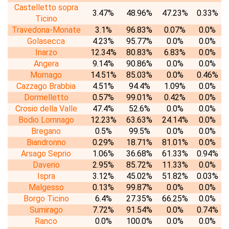
Castelletto sopra
3.47%
48.96%
47.23%
0.33%
Ticino
Travedona-Monate
3.1%
96.83%
0.07%
0.0%
Golasecca
4.23%
95.77%
0.0%
0.0%
Inarzo
12.34%
80.83%
6.83%
0.0%
Angera
9.14%
90.86%
0.0%
0.0%
Mornago
14.51%
85.03%
0.0%
0.46%
Cazzago Brabbia
4.51%
94.4%
1.09%
0.0%
Dormelletto
0.57%
99.01%
0.42%
0.0%
Crosio della Valle
47.4%
52.6%
0.0%
0.0%
Bodio Lomnago
12.23%
63.63%
24.14%
0.0%
Bregano
0.5%
99.5%
0.0%
0.0%
Biandronno
0.29%
18.71%
81.01%
0.0%
Arsago Seprio
1.06%
36.68%
61.33%
0.94%
Daverio
2.95%
85.72%
11.33%
0.0%
Ispra
3.12%
45.02%
51.82%
0.03%
Malgesso
0.13%
99.87%
0.0%
0.0%
Borgo Ticino
6.4%
27.35%
66.25%
0.0%
Sumirago
7.72%
91.54%
0.0%
0.74%
Ranco
0.0%
100.0%
0.0%
0.0%