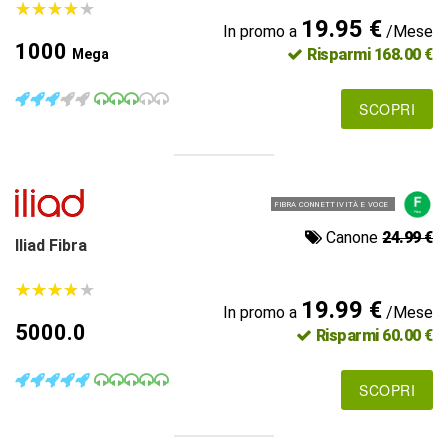
★
★
★
★
★
★
★
★
★
★
19.95 €
In promo a
/Mese
1000
Risparmi 168.00 €
Mega
SCOPRI
FIBRA CONNETTIVITÀ E VOCE
Canone
24.99 €
Iliad Fibra
★
★
★
★
★
★
★
★
★
★
19.99 €
In promo a
/Mese
5000.0
Risparmi 60.00 €
SCOPRI