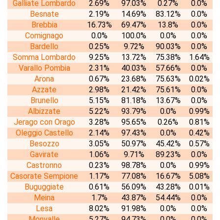
Galliate Lombardo
2.69%
97.03%
0.27%
0.0%
Besnate
2.19%
14.69%
83.12%
0.0%
Brebbia
16.73%
69.47%
13.8%
0.0%
Comignago
0.0%
100.0%
0.0%
0.0%
Bardello
0.25%
9.72%
90.03%
0.0%
Somma Lombardo
9.25%
13.72%
75.38%
1.64%
Varallo Pombia
2.31%
40.03%
57.66%
0.0%
Arona
0.67%
23.68%
75.63%
0.02%
Azzate
2.98%
21.42%
75.61%
0.0%
Brunello
5.15%
81.18%
13.67%
0.0%
Albizzate
5.22%
93.79%
0.0%
0.99%
Jerago con Orago
3.28%
95.65%
0.26%
0.81%
Oleggio Castello
2.14%
97.43%
0.0%
0.42%
Besozzo
3.05%
50.97%
45.42%
0.57%
Gavirate
1.06%
9.71%
89.23%
0.0%
Castronno
0.23%
98.78%
0.0%
0.99%
Casorate Sempione
1.17%
77.08%
16.67%
5.08%
Buguggiate
0.61%
56.09%
43.28%
0.01%
Meina
1.7%
43.87%
54.44%
0.0%
Lesa
8.02%
91.98%
0.0%
0.0%
Monvalle
5.27%
94.73%
0.0%
0.0%