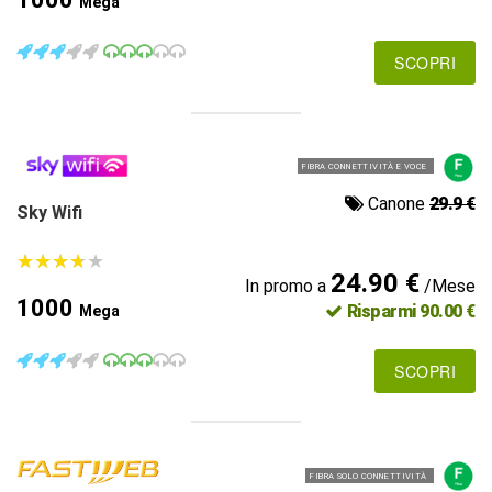
Mega
SCOPRI
FIBRA CONNETTIVITÀ E VOCE
Canone
29.9 €
Sky Wifi
★
★
★
★
★
★
★
★
★
★
24.90 €
In promo a
/Mese
1000
Risparmi 90.00 €
Mega
SCOPRI
FIBRA SOLO CONNETTIVITÀ