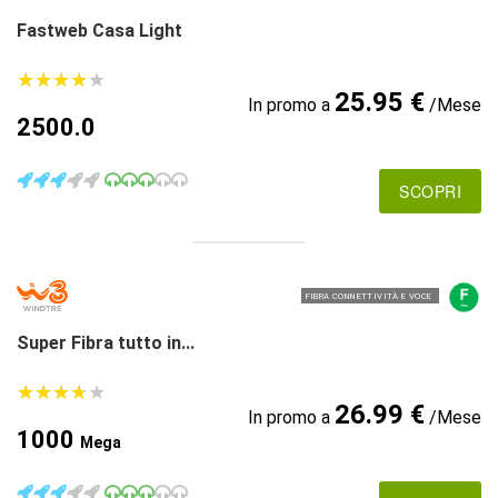
Fastweb Casa Light
★
★
★
★
★
★
★
★
★
★
25.95 €
In promo a
/Mese
2500.0
SCOPRI
FIBRA CONNETTIVITÀ E VOCE
Super Fibra tutto in...
★
★
★
★
★
★
★
★
★
★
26.99 €
In promo a
/Mese
1000
Mega