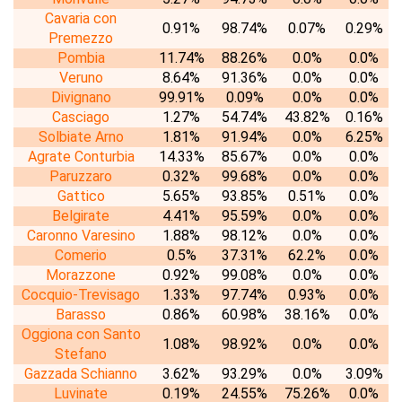
Cavaria con
0.91%
98.74%
0.07%
0.29%
Premezzo
Pombia
11.74%
88.26%
0.0%
0.0%
Veruno
8.64%
91.36%
0.0%
0.0%
Divignano
99.91%
0.09%
0.0%
0.0%
Casciago
1.27%
54.74%
43.82%
0.16%
Solbiate Arno
1.81%
91.94%
0.0%
6.25%
Agrate Conturbia
14.33%
85.67%
0.0%
0.0%
Paruzzaro
0.32%
99.68%
0.0%
0.0%
Gattico
5.65%
93.85%
0.51%
0.0%
Belgirate
4.41%
95.59%
0.0%
0.0%
Caronno Varesino
1.88%
98.12%
0.0%
0.0%
Comerio
0.5%
37.31%
62.2%
0.0%
Morazzone
0.92%
99.08%
0.0%
0.0%
Cocquio-Trevisago
1.33%
97.74%
0.93%
0.0%
Barasso
0.86%
60.98%
38.16%
0.0%
Oggiona con Santo
1.08%
98.92%
0.0%
0.0%
Stefano
Gazzada Schianno
3.62%
93.29%
0.0%
3.09%
Luvinate
0.19%
24.55%
75.26%
0.0%