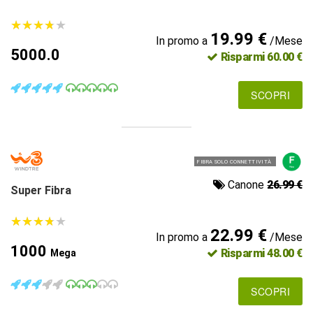
★
★
★
★
★
★
★
★
★
★
19.99 €
In promo a
/Mese
5000.0
Risparmi 60.00 €
SCOPRI
FIBRA SOLO CONNETTIVITÀ
Canone
26.99 €
Super Fibra
★
★
★
★
★
★
★
★
★
★
22.99 €
In promo a
/Mese
1000
Risparmi 48.00 €
Mega
SCOPRI