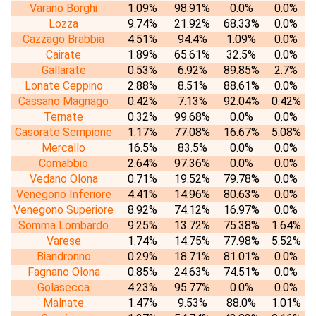
Varano Borghi
1.09%
98.91%
0.0%
0.0%
Lozza
9.74%
21.92%
68.33%
0.0%
Cazzago Brabbia
4.51%
94.4%
1.09%
0.0%
Cairate
1.89%
65.61%
32.5%
0.0%
Gallarate
0.53%
6.92%
89.85%
2.7%
Lonate Ceppino
2.88%
8.51%
88.61%
0.0%
Cassano Magnago
0.42%
7.13%
92.04%
0.42%
Ternate
0.32%
99.68%
0.0%
0.0%
Casorate Sempione
1.17%
77.08%
16.67%
5.08%
Mercallo
16.5%
83.5%
0.0%
0.0%
Comabbio
2.64%
97.36%
0.0%
0.0%
Vedano Olona
0.71%
19.52%
79.78%
0.0%
Venegono Inferiore
4.41%
14.96%
80.63%
0.0%
Venegono Superiore
8.92%
74.12%
16.97%
0.0%
Somma Lombardo
9.25%
13.72%
75.38%
1.64%
Varese
1.74%
14.75%
77.98%
5.52%
Biandronno
0.29%
18.71%
81.01%
0.0%
Fagnano Olona
0.85%
24.63%
74.51%
0.0%
Golasecca
4.23%
95.77%
0.0%
0.0%
Malnate
1.47%
9.53%
88.0%
1.01%