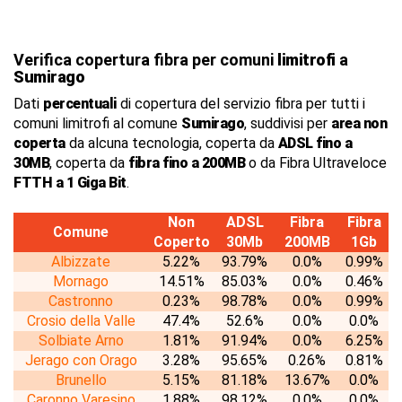
Verifica copertura fibra per comuni
limitrofi
a
Sumirago
Dati
percentuali
di copertura del servizio fibra per tutti i
comuni limitrofi al comune
Sumirago
, suddivisi per
area non
coperta
da alcuna tecnologia, coperta da
ADSL fino a
30MB
, coperta da
fibra fino a 200MB
o da Fibra Ultraveloce
FTTH a 1 Giga Bit
.
Non
ADSL
Fibra
Fibra
Comune
Coperto
30Mb
200MB
1Gb
Albizzate
5.22%
93.79%
0.0%
0.99%
Mornago
14.51%
85.03%
0.0%
0.46%
Castronno
0.23%
98.78%
0.0%
0.99%
Crosio della Valle
47.4%
52.6%
0.0%
0.0%
Solbiate Arno
1.81%
91.94%
0.0%
6.25%
Jerago con Orago
3.28%
95.65%
0.26%
0.81%
Brunello
5.15%
81.18%
13.67%
0.0%
Caronno Varesino
1.88%
98.12%
0.0%
0.0%