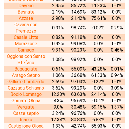
Daverio
2.95%
85.72%
11.33%
0.0%
Besnate
2.19%
14.69%
83.12%
0.0%
Azzate
2.98%
21.42%
75.61%
0.0%
Cavaria con
0.91%
98.74%
0.07%
0.29%
Premezzo
Casale Litta
8.82%
91.18%
0.0%
0.0%
Morazzone
0.92%
99.08%
0.0%
0.0%
Carnago
9.31%
90.23%
0.0%
0.46%
Oggiona con Santo
1.08%
98.92%
0.0%
0.0%
Stefano
Buguggiate
0.61%
56.09%
43.28%
0.01%
Arsago Seprio
1.06%
36.68%
61.33%
0.94%
Galliate Lombardo
2.69%
97.03%
0.27%
0.0%
Gazzada Schianno
3.62%
93.29%
0.0%
3.09%
Bodio Lomnago
12.23%
63.63%
24.14%
0.0%
Gornate Olona
4.3%
95.69%
0.01%
0.0%
Vergiate
9.0%
30.48%
59.15%
1.37%
Castelseprio
3.24%
96.76%
0.0%
0.0%
Inarzo
12.34%
80.83%
6.83%
0.0%
Castiglione Olona
1.33%
42.74%
55.93%
0.0%