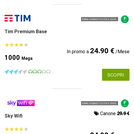
FIBRA CONNETTIVITÀ E VOCE
Tim Premium Base
★
★
★
★
★
★
★
★
★
★
24.90 €
In promo a
/Mese
1000
Mega
SCOPRI
FIBRA CONNETTIVITÀ E VOCE
Canone
29.9 €
Sky Wifi
★
★
★
★
★
★
★
★
★
★