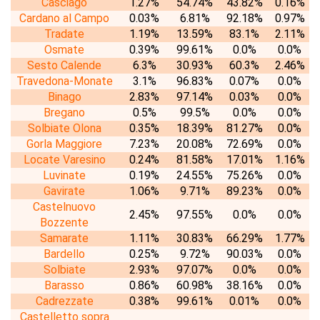
Casciago
1.27%
54.74%
43.82%
0.16%
Cardano al Campo
0.03%
6.81%
92.18%
0.97%
Tradate
1.19%
13.59%
83.1%
2.11%
Osmate
0.39%
99.61%
0.0%
0.0%
Sesto Calende
6.3%
30.93%
60.3%
2.46%
Travedona-Monate
3.1%
96.83%
0.07%
0.0%
Binago
2.83%
97.14%
0.03%
0.0%
Bregano
0.5%
99.5%
0.0%
0.0%
Solbiate Olona
0.35%
18.39%
81.27%
0.0%
Gorla Maggiore
7.23%
20.08%
72.69%
0.0%
Locate Varesino
0.24%
81.58%
17.01%
1.16%
Luvinate
0.19%
24.55%
75.26%
0.0%
Gavirate
1.06%
9.71%
89.23%
0.0%
Castelnuovo
2.45%
97.55%
0.0%
0.0%
Bozzente
Samarate
1.11%
30.83%
66.29%
1.77%
Bardello
0.25%
9.72%
90.03%
0.0%
Solbiate
2.93%
97.07%
0.0%
0.0%
Barasso
0.86%
60.98%
38.16%
0.0%
Cadrezzate
0.38%
99.61%
0.01%
0.0%
Castelletto sopra