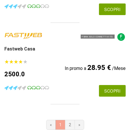
SCOPRI
FIBRA SOLO CONNETTIVITÀ
Fastweb Casa
★
★
★
★
★
★
★
★
★
★
28.95 €
In promo a
/Mese
2500.0
SCOPRI
«
1
2
»