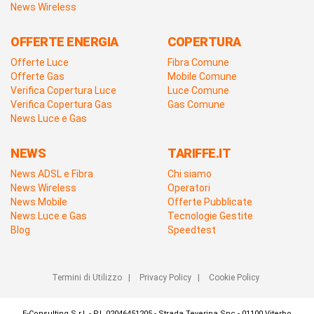
News Wireless
OFFERTE ENERGIA
COPERTURA
Offerte Luce
Fibra Comune
Offerte Gas
Mobile Comune
Verifica Copertura Luce
Luce Comune
Verifica Copertura Gas
Gas Comune
News Luce e Gas
NEWS
TARIFFE.IT
News ADSL e Fibra
Chi siamo
News Wireless
Operatori
News Mobile
Offerte Pubblicate
News Luce e Gas
Tecnologie Gestite
Blog
Speedtest
Termini di Utilizzo
|
Privacy Policy
|
Cookie Policy
E-Consulting S.r.l. - P.I. 02046451205 - Strada Teverina Snc - 01100 Viterbo