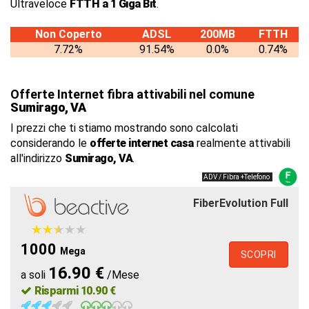
Ultraveloce
FTTH a 1 Giga Bit
.
Non Coperto
ADSL
200MB
FTTH
7.72%
91.54%
0.0%
0.74%
Offerte Internet fibra attivabili nel comune
Sumirago, VA
I prezzi che ti stiamo mostrando sono calcolati
considerando le
offerte internet casa
realmente attivabili
all'indirizzo
Sumirago, VA
.
ADV / Fibra +Telefono
FiberEvolution Full
★
★
★
★
★
★
★
★
★
★
1000
Mega
SCOPRI
16.90 €
a soli
/Mese
Risparmi 10.90 €