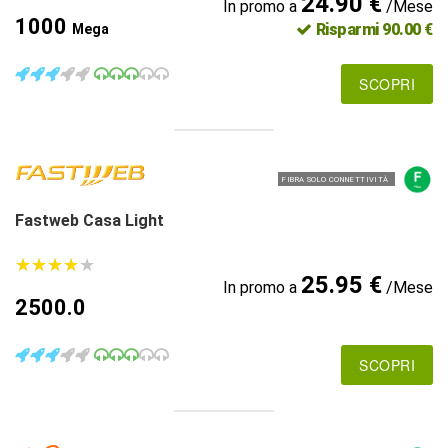
24.90 €
In promo a
/Mese
1000
Risparmi 90.00 €
Mega
SCOPRI
FIBRA SOLO CONNETTIVITÀ
Fastweb Casa Light
★
★
★
★
★
★
★
★
★
★
25.95 €
In promo a
/Mese
2500.0
SCOPRI