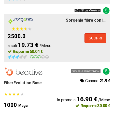
ADV / Fibra +Telefono
Sorgenia fibra con l...
★
★
★
★
★
★
★
★
★
★
2500.0
SCOPRI
19.73 €
a soli
/Mese
Risparmi 50.04 €
FIBRA SOLO CONNETTIVITÀ
Canone
21.9 €
FiberEvolution Base
★
★
★
★
★
★
★
★
★
★
16.90 €
In promo a
/Mese
1000
Risparmi 30.00 €
Mega