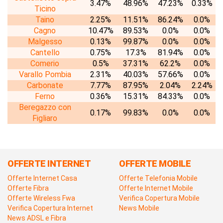
3.47%
48.96%
47.23%
0.33%
Ticino
Taino
2.25%
11.51%
86.24%
0.0%
Cagno
10.47%
89.53%
0.0%
0.0%
Malgesso
0.13%
99.87%
0.0%
0.0%
Cantello
0.75%
17.3%
81.94%
0.0%
Comerio
0.5%
37.31%
62.2%
0.0%
Varallo Pombia
2.31%
40.03%
57.66%
0.0%
Carbonate
7.77%
87.95%
2.04%
2.24%
Ferno
0.36%
15.31%
84.33%
0.0%
Beregazzo con
0.17%
99.83%
0.0%
0.0%
Figliaro
OFFERTE INTERNET
OFFERTE MOBILE
Offerte Internet Casa
Offerte Telefonia Mobile
Offerte Fibra
Offerte Internet Mobile
Offerte Wireless Fwa
Verifica Copertura Mobile
Verifica Copertura Internet
News Mobile
News ADSL e Fibra