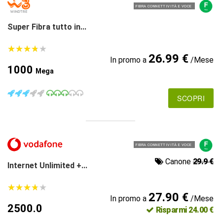
FIBRA CONNETTIVITÀ E VOCE
Super Fibra tutto in...
★
★
★
★
★
★
★
★
★
★
26.99 €
In promo a
/Mese
1000
Mega
SCOPRI
FIBRA CONNETTIVITÀ E VOCE
Canone
29.9 €
Internet Unlimited +...
★
★
★
★
★
★
★
★
★
★
27.90 €
In promo a
/Mese
2500.0
Risparmi 24.00 €