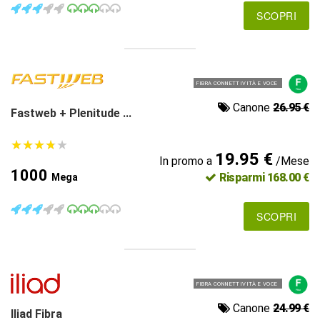
SCOPRI
FIBRA CONNETTIVITÀ E VOCE
Canone
26.95 €
Fastweb + Plenitude ...
★
★
★
★
★
★
★
★
★
★
19.95 €
In promo a
/Mese
1000
Risparmi 168.00 €
Mega
SCOPRI
FIBRA CONNETTIVITÀ E VOCE
Canone
24.99 €
Iliad Fibra