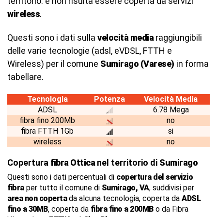
territorio. e non risulta essere coperta da servizi
wireless
.
Questi sono i dati sulla
velocità media
raggiungibili
delle varie tecnologie (adsl, eVDSL, FTTH e
Wireless) per il comune
Sumirago (Varese)
in forma
tabellare.
Tecnologia
Potenza
Velocità Media
ADSL
6.78 Mega
fibra fino 200Mb
no
fibra FTTH 1Gb
si
wireless
no
Copertura
fibra Ottica
nel territorio di
Sumirago
Questi sono i dati percentuali di
copertura del servizio
fibra
per tutto il comune di
Sumirago, VA
, suddivisi per
area non coperta
da alcuna tecnologia, coperta da
ADSL
fino a 30MB
, coperta da
fibra fino a 200MB
o da Fibra