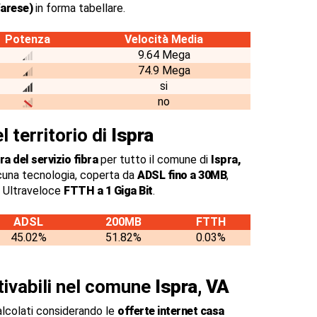
Varese)
in forma tabellare.
Potenza
Velocità Media
9.64 Mega
74.9 Mega
si
no
l territorio di
Ispra
a del servizio fibra
per tutto il comune di
Ispra,
cuna tecnologia, coperta da
ADSL fino a 30MB
,
a Ultraveloce
FTTH a 1 Giga Bit
.
ADSL
200MB
FTTH
45.02%
51.82%
0.03%
ttivabili nel comune
Ispra, VA
alcolati considerando le
offerte internet casa