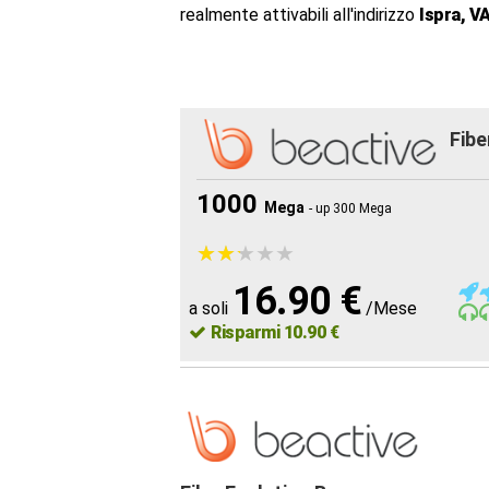
realmente attivabili all'indirizzo
Ispra, V
Fibe
1000
Mega
- up 300 Mega
★
★
★
★
★
★
★
★
★
★
16.90 €
a soli
/Mese
Risparmi 10.90 €