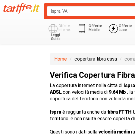
Offerte
Offerte
Offerte
Internet
Mobile
Luce
Leggi
Guide
Home
copertura fibra casa
comu
Verifica Copertura Fibra
La copertura internet nella città di
Ispra
ADSL
con velocità media di
9.64 Mb
, la
copertura del territorio con velocità me
Ispra
è raggiunta anche da
fibra FTTH U
territorio. e non risulta essere coperta d
Questi sono i dati sulla
velocità media
ra