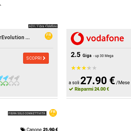
A
.
ADV / Fibra +Telefono
rEvolution ...
2.5
Giga
- up 30 Mega
SCOPRI
★
★
★
★
★
★
★
★
★
★
27.90 €
a soli
/Mese
Risparmi 24.00 €
FIBRA SOLO CONNETTIVITÀ
Canone
21.90 €