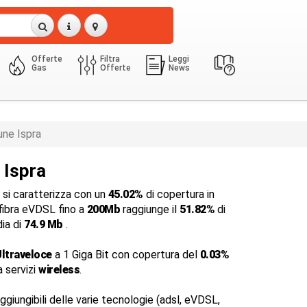
Offerte
Filtra
Leggi
Gas
Offerte
News
ne Ispra
 Ispra
si caratterizza con un
45.02%
di copertura in
 fibra eVDSL fino a
200Mb
raggiunge il
51.82%
di
dia di
74.9 Mb
.
ltraveloce
a 1 Giga Bit con copertura del
0.03%
a servizi
wireless
.
ggiungibili delle varie tecnologie (adsl, eVDSL,