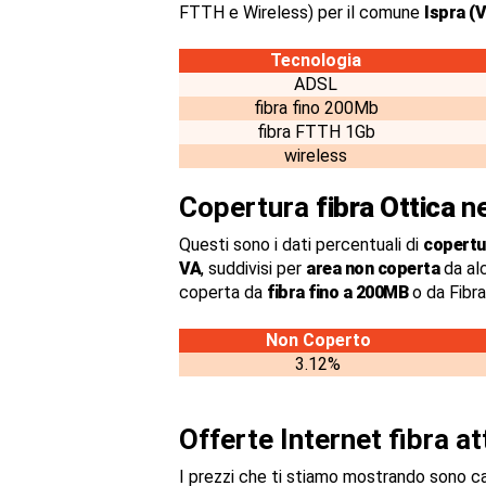
FTTH e Wireless) per il comune
Ispra (
Tecnologia
ADSL
fibra fino 200Mb
fibra FTTH 1Gb
wireless
Copertura
fibra Ottica
ne
Questi sono i dati percentuali di
copertur
VA
, suddivisi per
area non coperta
da al
coperta da
fibra fino a 200MB
o da Fibr
Non Coperto
3.12%
Offerte Internet fibra a
I prezzi che ti stiamo mostrando sono c