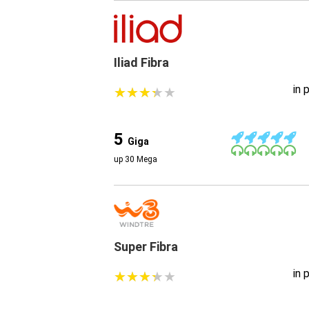
Iliad Fibra
in 
★
★
★
★
★
★
★
★
★
★
5
Giga
up 30 Mega
Super Fibra
in 
★
★
★
★
★
★
★
★
★
★