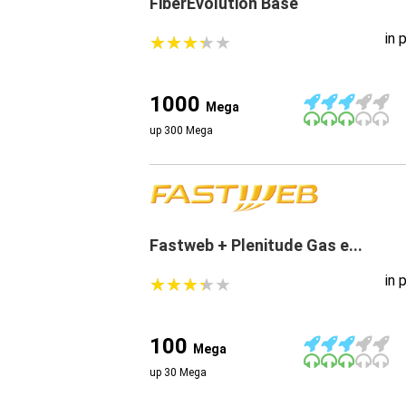
FiberEvolution Base
in 
★
★
★
★
★
★
★
★
★
★
1000
Mega
up 300 Mega
Fastweb + Plenitude Gas e...
in 
★
★
★
★
★
★
★
★
★
★
100
Mega
up 30 Mega