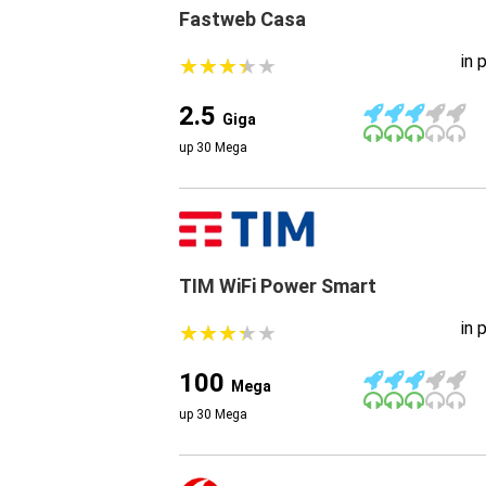
Fastweb Casa
in 
★
★
★
★
★
★
★
★
★
★
2.5
Giga
up 30 Mega
TIM WiFi Power Smart
in 
★
★
★
★
★
★
★
★
★
★
100
Mega
up 30 Mega