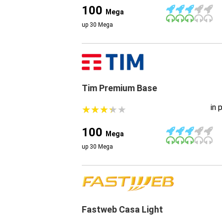
100
Mega
up 30 Mega
Tim Premium Base
in 
★
★
★
★
★
★
★
★
★
★
100
Mega
up 30 Mega
Fastweb Casa Light