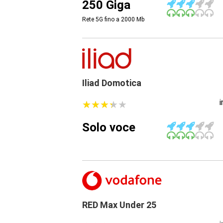
250 Giga
Rete 5G fino a 2000
Mb
Iliad Domotica
★
★
★
★
★
★
★
★
★
★
Solo voce
RED Max Under 25