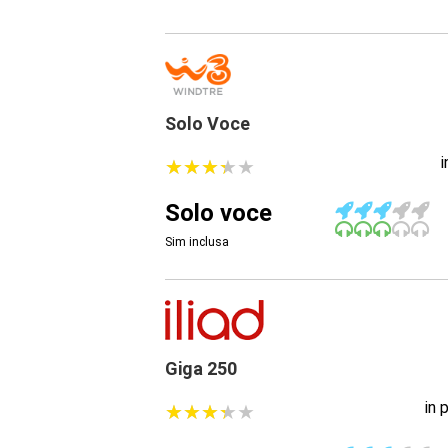
Solo Voce
★
★
★
★
★
★
★
★
★
★
Solo voce
Sim inclusa
Giga 250
in 
★
★
★
★
★
★
★
★
★
★