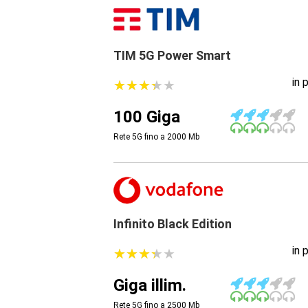
TIM 5G Power Smart
in 
★
★
★
★
★
★
★
★
★
★
100 Giga
Rete 5G fino a 2000
Mb
Infinito Black Edition
in 
★
★
★
★
★
★
★
★
★
★
Giga illim.
Rete 5G fino a 2500
Mb