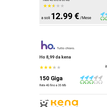
Rete 4G fino a 60
Mb
★
★
★
★
★
★
★
★
★
★
12.99 €
a soli
/Mese
Ho 8,99 da kena
★
★
★
★
★
★
★
★
★
★
150 Giga
Rete 4G fino a 35
Mb