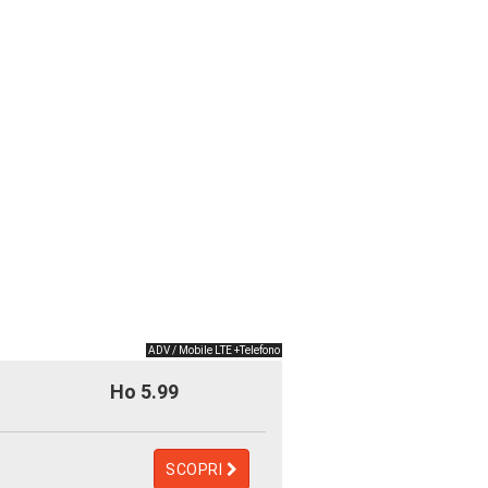
ADV / Mobile LTE +Telefono
Ho 5.99
SCOPRI