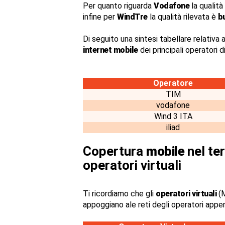
Per quanto riguarda
Vodafone
la qualità
infine per
WindTre
la qualità rilevata è
b
Di seguito una sintesi tabellare relativa a
internet mobile
dei principali operatori 
Operatore
TIM
vodafone
Wind 3 ITA
iliad
Copertura
mobile
nel ter
operatori virtuali
Ti ricordiamo che gli
operatori virtuali
(M
appoggiano ale reti degli operatori appe