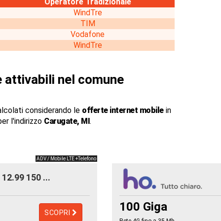
Operatore Tradizionale
WindTre
TIM
Vodafone
WindTre
 attivabili nel comune
alcolati considerando le
offerte internet mobile
in
er l'indirizzo
Carugate, MI
.
ADV / Mobile LTE +Telefono
12.99 150 ...
100 Giga
SCOPRI