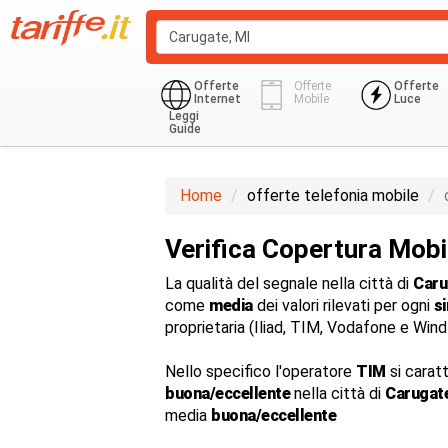
Offerte
Offerte
Offerte
Internet
Mobile
Luce
Leggi
Guide
Home
offerte telefonia mobile
Verifica Copertura Mobi
La qualità del segnale nella città di
Caru
come
media
dei valori rilevati per ogni
s
proprietaria (Iliad, TIM, Vodafone e Win
Nello specifico l'operatore
TIM
si carat
buona/eccellente
nella città di
Carugat
media
buona/eccellente