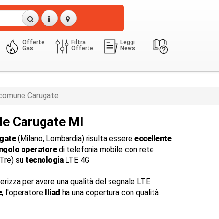
Offerte
Filtra
Leggi
Gas
Offerte
News
comune Carugate
le Carugate MI
gate
(Milano, Lombardia) risulta essere
eccellente
ingolo operatore
di telefonia mobile con rete
dTre) su
tecnologia
LTE 4G
terizza per avere una qualità del segnale LTE
e
, l'operatore
Iliad
ha una copertura con qualità