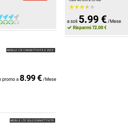
Rete 4G fino a 35
Mb
★
★
★
★
★
★
★
★
★
★
5.99 €
a soli
/Mese
Risparmi 72.00 €
MOBILE LTE CONNETTIVITÀ E VOCE
8.99 €
in promo a
/Mese
MOBILE LTE SOLO CONNETTIVITÀ