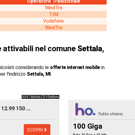
Operatore Tradizionale
WindTre
TIM
Vodafone
WindTre
 attivabili nel comune
Settala,
alcolati considerando le
offerte internet mobile
in
er l'indirizzo
Settala, MI
.
ADV / Mobile LTE +Telefono
12.99 150 ...
100 Giga
SCOPRI