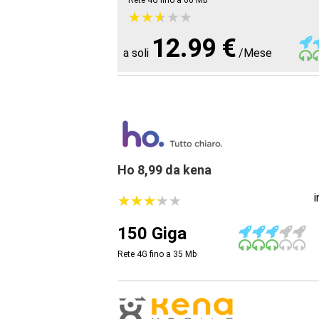
Rete 4G fino a 60
Mb
★
★
★
★
★
★
★
★
★
★
12.99 €
a soli
/Mese
Ho 8,99 da kena
★
★
★
★
★
★
★
★
★
★
150 Giga
Rete 4G fino a 35
Mb