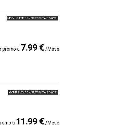
MOBILE LTE CONNETTIVITÀ E VOCE
7.99 €
in promo a
/Mese
MOBILE 5G CONNETTIVITÀ E VOCE
11.99 €
promo a
/Mese