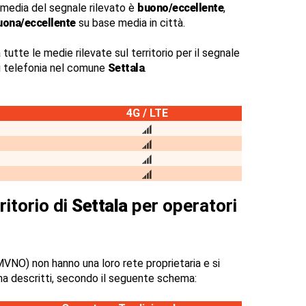
 media del segnale rilevato è
buono/eccellente
,
uona/eccellente
su base media in città.
 tutte le medie rilevate sul territorio per il segnale
di telefonia nel comune
Settala
.
4G / LTE
ritorio di
Settala
per operatori
VNO) non hanno una loro rete proprietaria e si
na descritti, secondo il seguente schema: