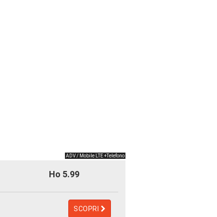
ADV / Mobile LTE +Telefono
Ho 5.99
SCOPRI