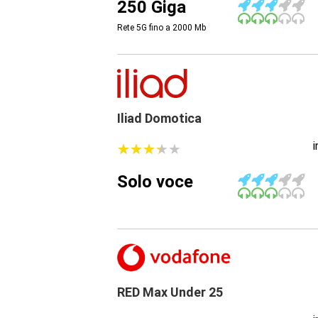
250 Giga
Rete 5G fino a 2000
Mb
Iliad Domotica
★
★
★
★
★
★
★
★
★
★
Solo voce
RED Max Under 25