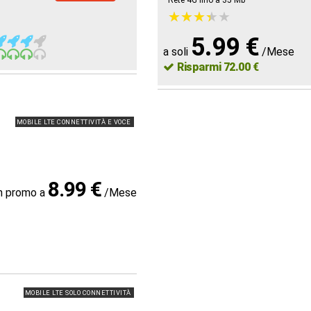
Rete 4G fino a 35
Mb
★
★
★
★
★
★
★
★
★
★
5.99 €
a soli
/Mese
Risparmi 72.00 €
MOBILE LTE CONNETTIVITÀ E VOCE
8.99 €
in promo a
/Mese
MOBILE LTE SOLO CONNETTIVITÀ