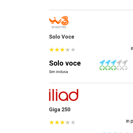
Solo Voce
★
★
★
★
★
★
★
★
★
★
Solo voce
Sim inclusa
Giga 250
in 
★
★
★
★
★
★
★
★
★
★