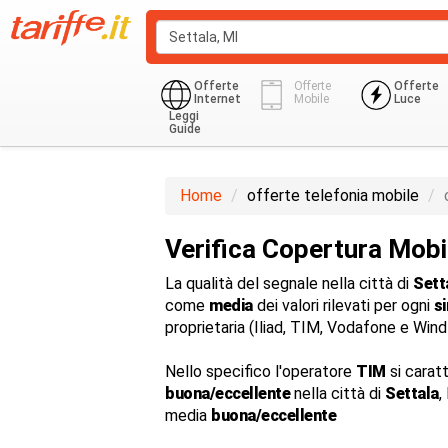
Offerte
Offerte
Offerte
Internet
Mobile
Luce
Leggi
Guide
Home
offerte telefonia mobile
Verifica Copertura Mobi
La qualità del segnale nella città di
Sett
come
media
dei valori rilevati per ogni
s
proprietaria (Iliad, TIM, Vodafone e Win
Nello specifico l'operatore
TIM
si carat
buona/eccellente
nella città di
Settala
,
media
buona/eccellente