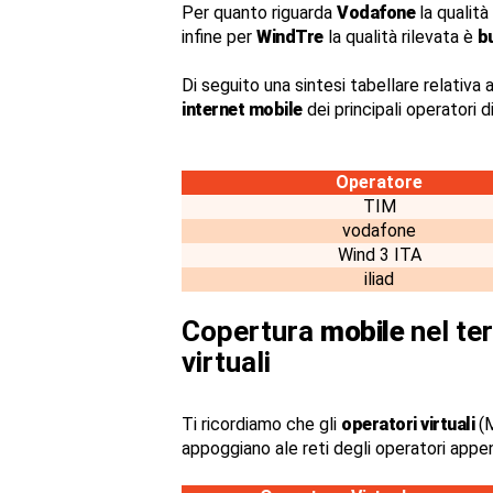
Per quanto riguarda
Vodafone
la qualità
infine per
WindTre
la qualità rilevata è
b
Di seguito una sintesi tabellare relativa a
internet mobile
dei principali operatori 
Operatore
TIM
vodafone
Wind 3 ITA
iliad
Copertura
mobile
nel ter
virtuali
Ti ricordiamo che gli
operatori virtuali
(M
appoggiano ale reti degli operatori appe