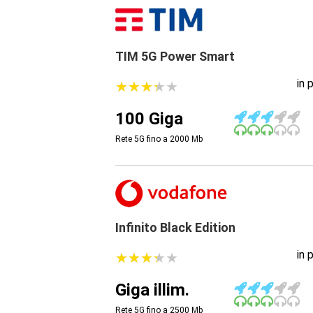
TIM 5G Power Smart
in 
★
★
★
★
★
★
★
★
★
★
100 Giga
Rete 5G fino a 2000
Mb
Infinito Black Edition
in 
★
★
★
★
★
★
★
★
★
★
Giga illim.
Rete 5G fino a 2500
Mb