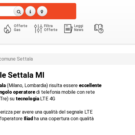
Offerte
Filtra
Leggi
Gas
Offerte
News
comune Settala
le Settala MI
ala
(Milano, Lombardia) risulta essere
eccellente
ingolo operatore
di telefonia mobile con rete
dTre) su
tecnologia
LTE 4G
terizza per avere una qualità del segnale LTE
 l'operatore
Iliad
ha una copertura con qualità