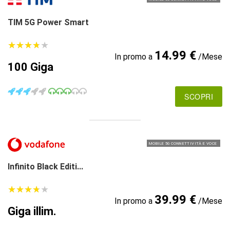
TIM 5G Power Smart
★
★
★
★
★
★
★
★
★
★
14.99 €
In promo a
/Mese
100 Giga
SCOPRI
MOBILE 5G CONNETTIVITÀ E VOCE
Infinito Black Editi...
★
★
★
★
★
★
★
★
★
★
39.99 €
In promo a
/Mese
Giga illim.