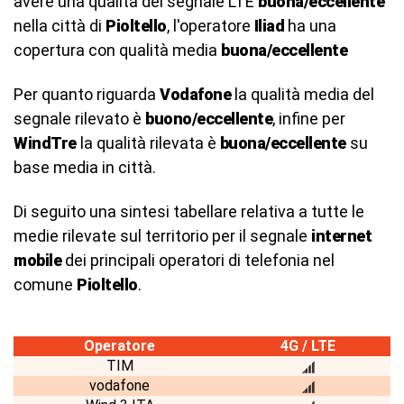
avere una qualità del segnale LTE
buona/eccellente
nella città di
Pioltello
, l'operatore
Iliad
ha una
copertura con qualità media
buona/eccellente
Per quanto riguarda
Vodafone
la qualità media del
segnale rilevato è
buono/eccellente
, infine per
WindTre
la qualità rilevata è
buona/eccellente
su
base media in città.
Di seguito una sintesi tabellare relativa a tutte le
medie rilevate sul territorio per il segnale
internet
mobile
dei principali operatori di telefonia nel
comune
Pioltello
.
Operatore
4G / LTE
TIM
vodafone