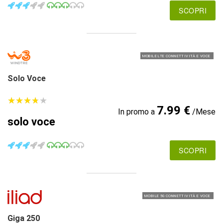
SCOPRI
MOBILE LTE CONNETTIVITÀ E VOCE
Solo Voce
★
★
★
★
★
★
★
★
★
★
7.99 €
In promo a
/Mese
solo voce
SCOPRI
MOBILE 5G CONNETTIVITÀ E VOCE
Giga 250