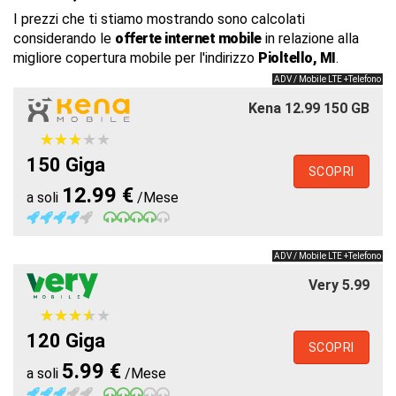
I prezzi che ti stiamo mostrando sono calcolati
considerando le
offerte internet mobile
in relazione alla
migliore copertura mobile per l'indirizzo
Pioltello, MI
.
ADV / Mobile LTE +Telefono
Kena 12.99 150 GB
★
★
★
★
★
★
★
★
★
★
150 Giga
SCOPRI
12.99 €
a soli
/Mese
ADV / Mobile LTE +Telefono
Very 5.99
★
★
★
★
★
★
★
★
★
★
120 Giga
SCOPRI
5.99 €
a soli
/Mese