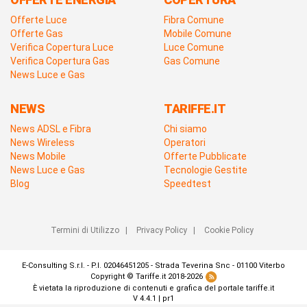
Offerte Luce
Fibra Comune
Offerte Gas
Mobile Comune
Verifica Copertura Luce
Luce Comune
Verifica Copertura Gas
Gas Comune
News Luce e Gas
NEWS
TARIFFE.IT
News ADSL e Fibra
Chi siamo
News Wireless
Operatori
News Mobile
Offerte Pubblicate
News Luce e Gas
Tecnologie Gestite
Blog
Speedtest
Termini di Utilizzo
|
Privacy Policy
|
Cookie Policy
E-Consulting S.r.l. - P.I. 02046451205 - Strada Teverina Snc - 01100 Viterbo
Copyright © Tariffe.it 2018-2026
È vietata la riproduzione di contenuti e grafica del portale tariffe.it
V 4.4.1 | pr1