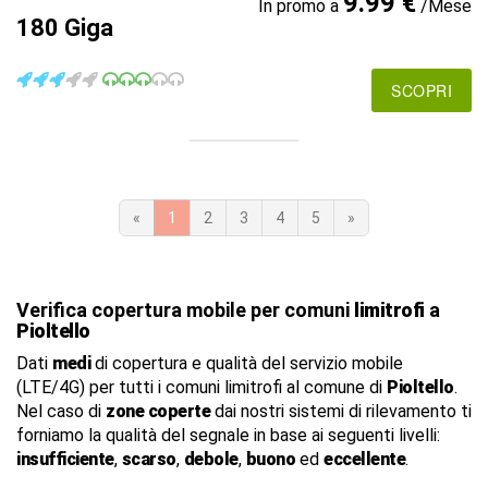
9.99 €
In promo a
/Mese
180 Giga
SCOPRI
«
1
2
3
4
5
»
Verifica copertura mobile per comuni
limitrofi
a
Pioltello
Dati
medi
di copertura e qualità del servizio mobile
(LTE/4G) per tutti i comuni limitrofi al comune di
Pioltello
.
Nel caso di
zone coperte
dai nostri sistemi di rilevamento ti
forniamo la qualità del segnale in base ai seguenti livelli:
insufficiente
,
scarso
,
debole
,
buono
ed
eccellente
.