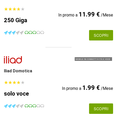
★
★
★
★
★
★
★
★
★
★
11.99 €
In promo a
/Mese
250 Giga
SCOPRI
MOBILE 5G CONNETTIVITÀ E VOCE
Iliad Domotica
★
★
★
★
★
★
★
★
★
★
1.99 €
In promo a
/Mese
solo voce
SCOPRI