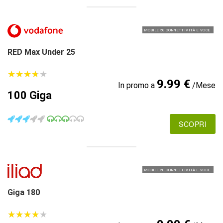
MOBILE 5G CONNETTIVITÀ E VOCE
RED Max Under 25
★
★
★
★
★
★
★
★
★
★
9.99 €
In promo a
/Mese
100 Giga
SCOPRI
MOBILE 5G CONNETTIVITÀ E VOCE
Giga 180
★
★
★
★
★
★
★
★
★
★