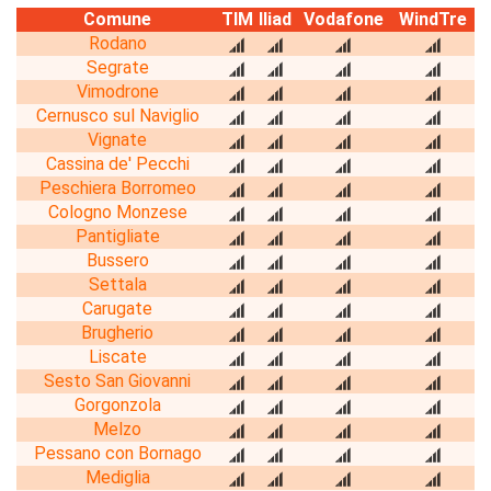
Comune
TIM
Iliad
Vodafone
WindTre
Rodano
Segrate
Vimodrone
Cernusco sul Naviglio
Vignate
Cassina de' Pecchi
Peschiera Borromeo
Cologno Monzese
Pantigliate
Bussero
Settala
Carugate
Brugherio
Liscate
Sesto San Giovanni
Gorgonzola
Melzo
Pessano con Bornago
Mediglia