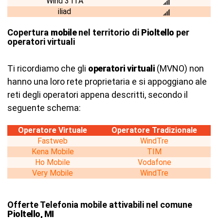
Wind 3 ITA
iliad
Copertura
mobile
nel territorio di
Pioltello
per
operatori virtuali
Ti ricordiamo che gli
operatori virtuali
(MVNO) non
hanno una loro rete proprietaria e si appoggiano ale
reti degli operatori appena descritti, secondo il
seguente schema:
Operatore Virtuale
Operatore Tradizionale
Fastweb
WindTre
Kena Mobile
TIM
Ho Mobile
Vodafone
Very Mobile
WindTre
Offerte Telefonia mobile attivabili nel comune
Pioltello, MI