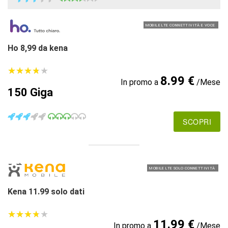
MOBILE LTE CONNETTIVITÀ E VOCE
Ho 8,99 da kena
★
★
★
★
★
★
★
★
★
★
8.99 €
In promo a
/Mese
150 Giga
SCOPRI
MOBILE LTE SOLO CONNETTIVITÀ
Kena 11.99 solo dati
★
★
★
★
★
★
★
★
★
★
11.99 €
In promo a
/Mese