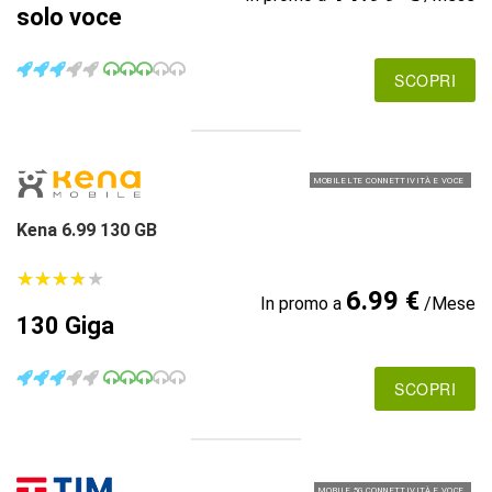
solo voce
SCOPRI
MOBILE LTE CONNETTIVITÀ E VOCE
Kena 6.99 130 GB
★
★
★
★
★
★
★
★
★
★
6.99 €
In promo a
/Mese
130 Giga
SCOPRI
MOBILE 5G CONNETTIVITÀ E VOCE