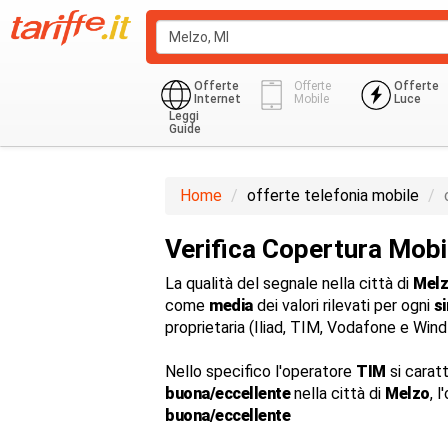
Offerte
Offerte
Offerte
Internet
Mobile
Luce
Leggi
Guide
Home
offerte telefonia mobile
Verifica Copertura Mobi
La qualità del segnale nella città di
Mel
come
media
dei valori rilevati per ogni
s
proprietaria (Iliad, TIM, Vodafone e Win
Nello specifico l'operatore
TIM
si carat
buona/eccellente
nella città di
Melzo
, 
buona/eccellente