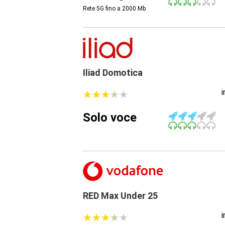
Rete 5G fino a 2000
Mb
Iliad Domotica
★
★
★
★
★
★
★
★
★
★
Solo voce
RED Max Under 25
★
★
★
★
★
★
★
★
★
★