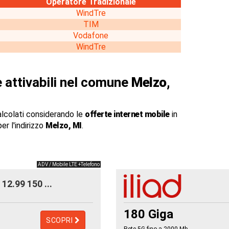
Operatore Tradizionale
WindTre
TIM
Vodafone
WindTre
 attivabili nel comune
Melzo,
alcolati considerando le
offerte internet mobile
in
er l'indirizzo
Melzo, MI
.
ADV / Mobile LTE +Telefono
12.99 150 ...
180 Giga
SCOPRI