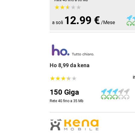
Rete 4G fino a 60
Mb
★
★
★
★
★
★
★
★
★
★
12.99 €
a soli
/Mese
Ho 8,99 da kena
★
★
★
★
★
★
★
★
★
★
150 Giga
Rete 4G fino a 35
Mb