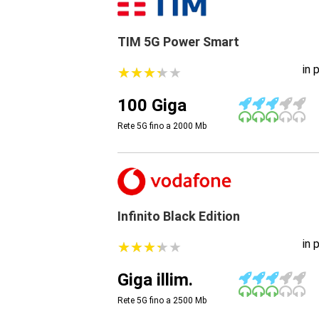
TIM 5G Power Smart
in 
★
★
★
★
★
★
★
★
★
★
100 Giga
Rete 5G fino a 2000
Mb
Infinito Black Edition
in 
★
★
★
★
★
★
★
★
★
★
Giga illim.
Rete 5G fino a 2500
Mb