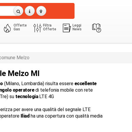
Offerte
Filtra
Leggi
Gas
Offerte
News
comune Melzo
le Melzo MI
zo
(Milano, Lombardia) risulta essere
eccellente
ingolo operatore
di telefonia mobile con rete
dTre) su
tecnologia
LTE 4G
terizza per avere una qualità del segnale LTE
l'operatore
Iliad
ha una copertura con qualità media