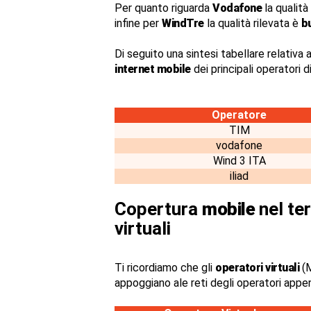
Per quanto riguarda
Vodafone
la qualità
infine per
WindTre
la qualità rilevata è
b
Di seguito una sintesi tabellare relativa a
internet mobile
dei principali operatori 
Operatore
TIM
vodafone
Wind 3 ITA
iliad
Copertura
mobile
nel ter
virtuali
Ti ricordiamo che gli
operatori virtuali
(M
appoggiano ale reti degli operatori appe