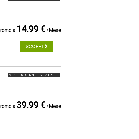
14.99 €
promo a
/Mese
SCOPRI
MOBILE 5G CONNETTIVITÀ E VOCE
39.99 €
promo a
/Mese