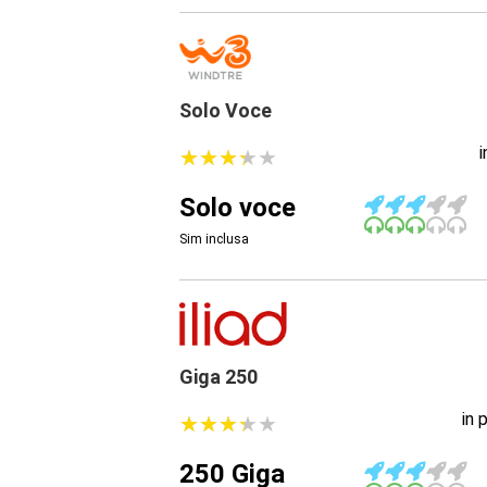
Solo Voce
★
★
★
★
★
★
★
★
★
★
Solo voce
Sim inclusa
Giga 250
in 
★
★
★
★
★
★
★
★
★
★
250 Giga