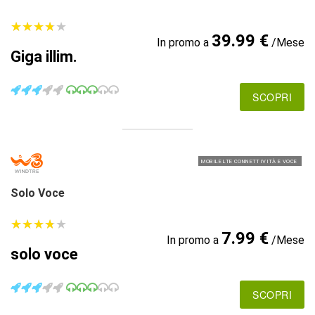
★
★
★
★
★
★
★
★
★
★
39.99 €
In promo a
/Mese
Giga illim.
SCOPRI
MOBILE LTE CONNETTIVITÀ E VOCE
Solo Voce
★
★
★
★
★
★
★
★
★
★
7.99 €
In promo a
/Mese
solo voce
SCOPRI