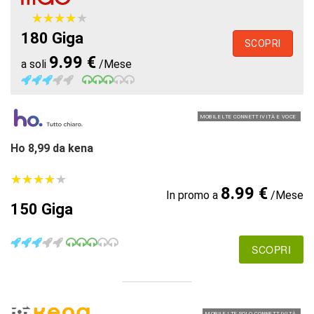
★
★
★
★
★
★
★
★
★
★
180 Giga
SCOPRI
9.99 €
a soli
/Mese
MOBILE LTE CONNETTIVITÀ E VOCE
Ho 8,99 da kena
★
★
★
★
★
★
★
★
★
★
8.99 €
In promo a
/Mese
150 Giga
SCOPRI
MOBILE LTE SOLO CONNETTIVITÀ