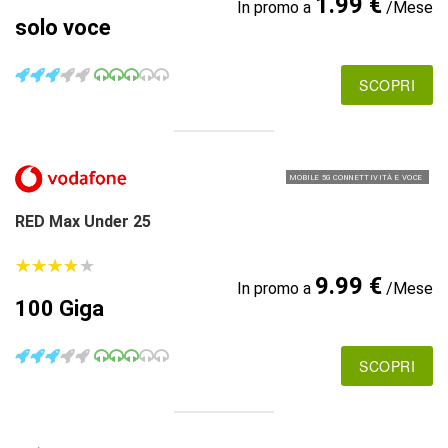
1.99 €
In promo a
/Mese
solo voce
SCOPRI
MOBILE 5G CONNETTIVITÀ E VOCE
RED Max Under 25
★
★
★
★
★
★
★
★
★
★
9.99 €
In promo a
/Mese
100 Giga
SCOPRI