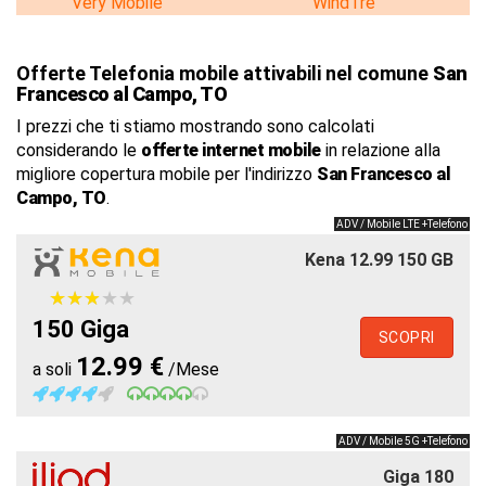
Very Mobile
WindTre
Offerte Telefonia mobile attivabili nel comune
San
Francesco al Campo, TO
I prezzi che ti stiamo mostrando sono calcolati
considerando le
offerte internet mobile
in relazione alla
migliore copertura mobile per l'indirizzo
San Francesco al
Campo, TO
.
ADV / Mobile LTE +Telefono
Kena 12.99 150 GB
★
★
★
★
★
★
★
★
★
★
150 Giga
SCOPRI
12.99 €
a soli
/Mese
ADV / Mobile 5G +Telefono
Giga 180