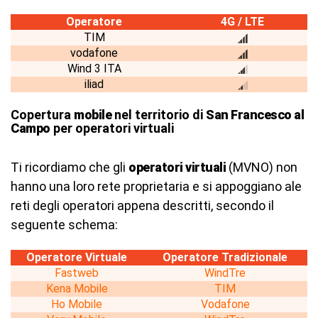
Operatore
4G / LTE
TIM
vodafone
Wind 3 ITA
iliad
Copertura
mobile
nel territorio di
San Francesco al
Campo
per operatori virtuali
Ti ricordiamo che gli
operatori virtuali
(MVNO) non
hanno una loro rete proprietaria e si appoggiano ale
reti degli operatori appena descritti, secondo il
seguente schema:
Operatore Virtuale
Operatore Tradizionale
Fastweb
WindTre
Kena Mobile
TIM
Ho Mobile
Vodafone