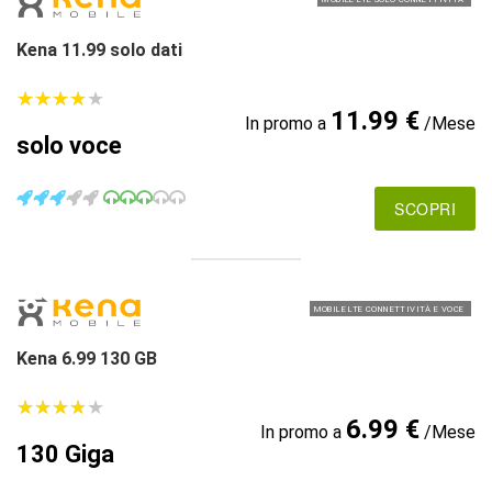
Kena 11.99 solo dati
★
★
★
★
★
★
★
★
★
★
11.99 €
In promo a
/Mese
solo voce
SCOPRI
MOBILE LTE CONNETTIVITÀ E VOCE
Kena 6.99 130 GB
★
★
★
★
★
★
★
★
★
★
6.99 €
In promo a
/Mese
130 Giga