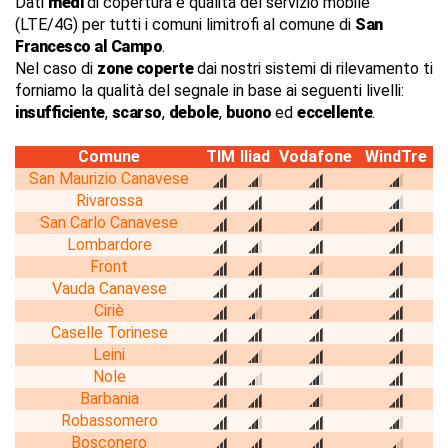
Dati
medi
di copertura e qualità del servizio mobile
(LTE/4G) per tutti i comuni limitrofi al comune di
San
Francesco al Campo
.
Nel caso di
zone coperte
dai nostri sistemi di rilevamento ti
forniamo la qualità del segnale in base ai seguenti livelli:
insufficiente
,
scarso
,
debole
,
buono
ed
eccellente
.
Comune
TIM
Iliad
Vodafone
WindTre
San Maurizio Canavese
Rivarossa
San Carlo Canavese
Lombardore
Front
Vauda Canavese
Ciriè
Caselle Torinese
Leini
Nole
Barbania
Robassomero
Bosconero