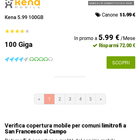
MOBILE LTE CONNETTIVITÀ E VOCE
Canone
11.99 €
Kena 5.99 100GB
★
★
★
★
★
★
★
★
★
★
5.99 €
In promo a
/Mese
100 Giga
Risparmi 72.00 €
SCOPRI
«
1
2
3
4
5
»
Verifica copertura mobile per comuni
limitrofi
a
San Francesco al Campo