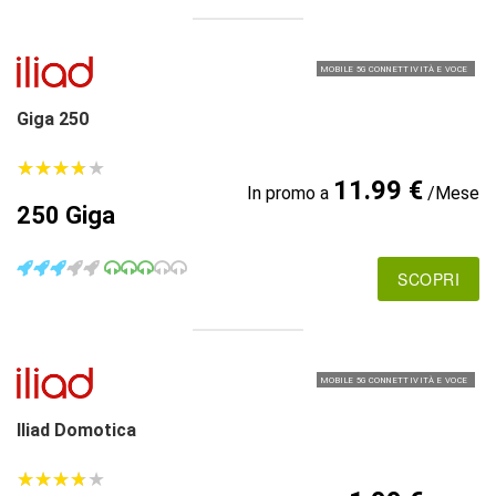
MOBILE 5G CONNETTIVITÀ E VOCE
Giga 250
★
★
★
★
★
★
★
★
★
★
11.99 €
In promo a
/Mese
250 Giga
SCOPRI
MOBILE 5G CONNETTIVITÀ E VOCE
Iliad Domotica
★
★
★
★
★
★
★
★
★
★