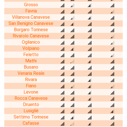
Grosso
Favria
Villanova Canavese
San Benigno Canavese
Borgaro Torinese
Rivarolo Canavese
Oglianico
Volpiano
Feletto
Mathi
Busano
Venaria Reale
Rivara
Fiano
Levone
Rocca Canavese
Druento
Lusigliè
Settimo Torinese
Cafasse