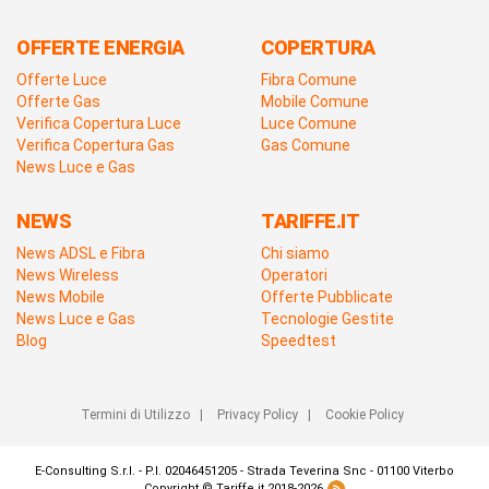
OFFERTE ENERGIA
COPERTURA
Offerte Luce
Fibra Comune
Offerte Gas
Mobile Comune
Verifica Copertura Luce
Luce Comune
Verifica Copertura Gas
Gas Comune
News Luce e Gas
NEWS
TARIFFE.IT
News ADSL e Fibra
Chi siamo
News Wireless
Operatori
News Mobile
Offerte Pubblicate
News Luce e Gas
Tecnologie Gestite
Blog
Speedtest
Termini di Utilizzo
|
Privacy Policy
|
Cookie Policy
E-Consulting S.r.l. - P.I. 02046451205 - Strada Teverina Snc - 01100 Viterbo
Copyright © Tariffe.it 2018-2026