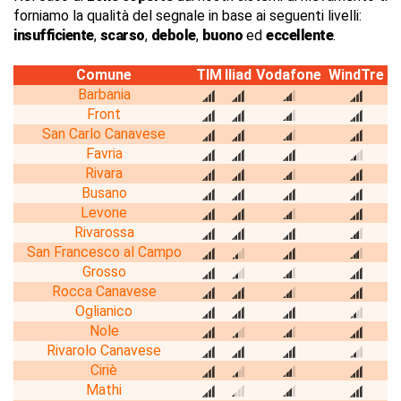
forniamo la qualità del segnale in base ai seguenti livelli:
insufficiente
,
scarso
,
debole
,
buono
ed
eccellente
.
Comune
TIM
Iliad
Vodafone
WindTre
Barbania
Front
San Carlo Canavese
Favria
Rivara
Busano
Levone
Rivarossa
San Francesco al Campo
Grosso
Rocca Canavese
Oglianico
Nole
Rivarolo Canavese
Ciriè
Mathi