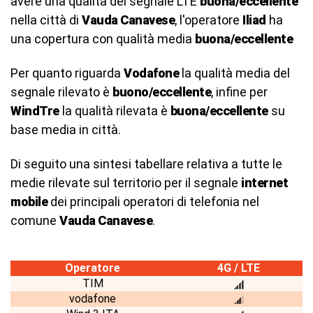
avere una qualità del segnale LTE
buona/eccellente
nella città di
Vauda Canavese
, l'operatore
Iliad
ha
una copertura con qualità media
buona/eccellente
Per quanto riguarda
Vodafone
la qualità media del
segnale rilevato è
buono/eccellente
, infine per
WindTre
la qualità rilevata è
buona/eccellente
su
base media in città.
Di seguito una sintesi tabellare relativa a tutte le
medie rilevate sul territorio per il segnale
internet
mobile
dei principali operatori di telefonia nel
comune
Vauda Canavese
.
Operatore
4G / LTE
TIM
vodafone