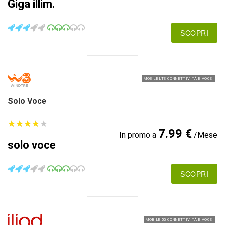
Giga illim.
SCOPRI
MOBILE LTE CONNETTIVITÀ E VOCE
Solo Voce
★
★
★
★
★
★
★
★
★
★
7.99 €
In promo a
/Mese
solo voce
SCOPRI
MOBILE 5G CONNETTIVITÀ E VOCE