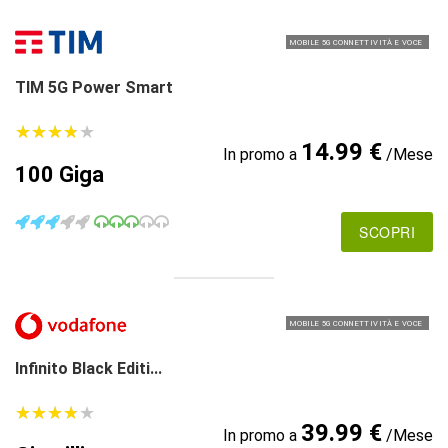
MOBILE 5G CONNETTIVITÀ E VOCE
TIM 5G Power Smart
★
★
★
★
★
★
★
★
★
★
14.99 €
In promo a
/Mese
100 Giga
SCOPRI
MOBILE 5G CONNETTIVITÀ E VOCE
Infinito Black Editi...
★
★
★
★
★
★
★
★
★
★
39.99 €
In promo a
/Mese