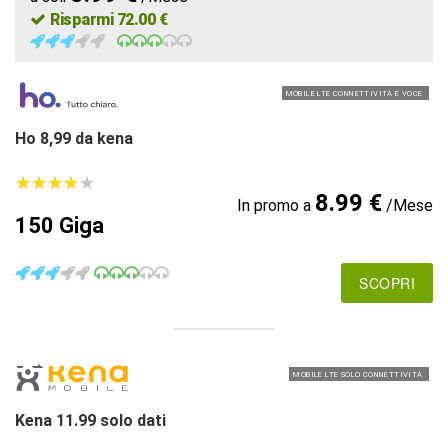
Risparmi 72.00 €
MOBILE LTE CONNETTIVITÀ E VOCE
Ho 8,99 da kena
★
★
★
★
★
★
★
★
★
★
8.99 €
In promo a
/Mese
150 Giga
SCOPRI
MOBILE LTE SOLO CONNETTIVITÀ
Kena 11.99 solo dati