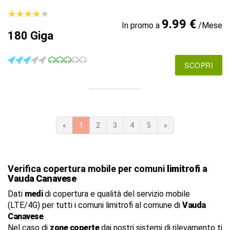
★
★
★
★
★
★
★
★
★
★
9.99 €
In promo a
/Mese
180 Giga
SCOPRI
«
1
2
3
4
5
»
Verifica copertura mobile per comuni
limitrofi
a
Vauda Canavese
Dati
medi
di copertura e qualità del servizio mobile
(LTE/4G) per tutti i comuni limitrofi al comune di
Vauda
Canavese
.
Nel caso di
zone coperte
dai nostri sistemi di rilevamento ti