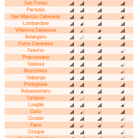
San Ponso
Pertusio
San Maurizio Canavese
Lombardore
Villanova Canavese
Balangero
Forno Canavese
Feletto
Prascorsano
Salassa
Bosconero
Valperga
Pratiglione
Robassomero
Cafasse
Lusigliè
Corio
Ciconio
Fiano
Ozegna