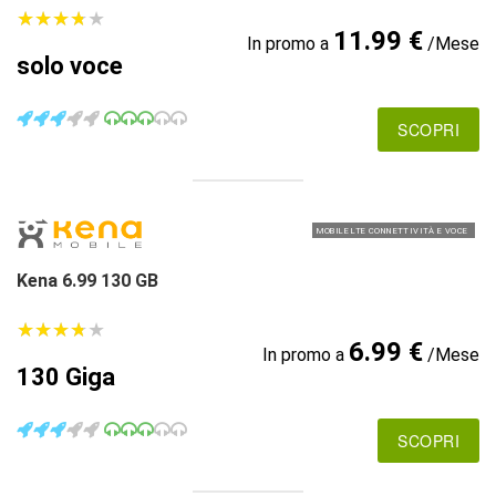
★
★
★
★
★
★
★
★
★
★
11.99 €
In promo a
/Mese
solo voce
SCOPRI
MOBILE LTE CONNETTIVITÀ E VOCE
Kena 6.99 130 GB
★
★
★
★
★
★
★
★
★
★
6.99 €
In promo a
/Mese
130 Giga
SCOPRI