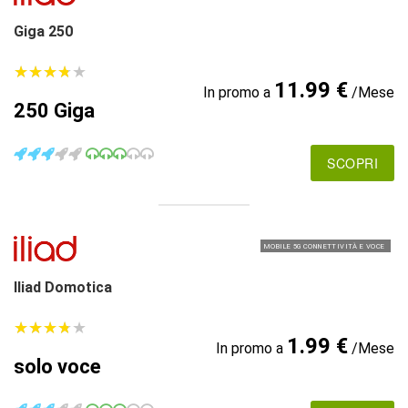
Giga 250
★
★
★
★
★
★
★
★
★
★
11.99 €
In promo a
/Mese
250 Giga
SCOPRI
MOBILE 5G CONNETTIVITÀ E VOCE
Iliad Domotica
★
★
★
★
★
★
★
★
★
★
1.99 €
In promo a
/Mese
solo voce