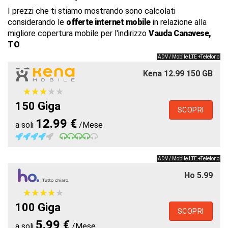
I prezzi che ti stiamo mostrando sono calcolati
considerando le
offerte internet mobile
in relazione alla
migliore copertura mobile per l'indirizzo
Vauda Canavese,
TO
.
ADV / Mobile LTE +Telefono
Kena 12.99 150 GB
★
★
★
★
★
★
★
★
★
★
150 Giga
SCOPRI
12.99 €
a soli
/Mese
ADV / Mobile LTE +Telefono
Ho 5.99
★
★
★
★
★
★
★
★
★
★
100 Giga
SCOPRI
5.99 €
a soli
/Mese