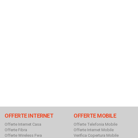
OFFERTE INTERNET
OFFERTE MOBILE
Offerte Internet Casa
Offerte Telefonia Mobile
Offerte Fibra
Offerte Internet Mobile
Offerte Wireless Fwa
Verifica Copertura Mobile