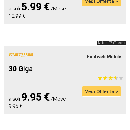
Vedi Offerta >
5.99 €
a soli
/Mese
12.99 €
Mobile LTE +Telefono
Fastweb Mobile
30 Giga
★
★
★
★
★
★
★
★
★
★
Vedi Offerta >
9.95 €
a soli
/Mese
9.95 €