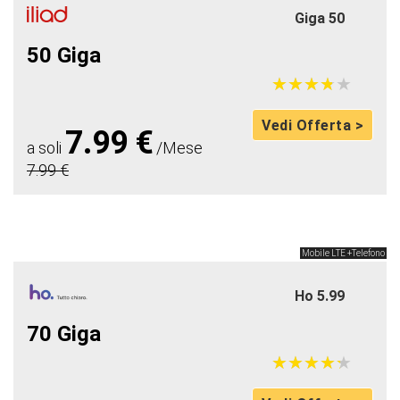
Giga 50
50 Giga
★
★
★
★
★
★
★
★
★
★
Vedi Offerta >
7.99 €
a soli
/Mese
7.99 €
Mobile LTE +Telefono
Ho 5.99
70 Giga
★
★
★
★
★
★
★
★
★
★