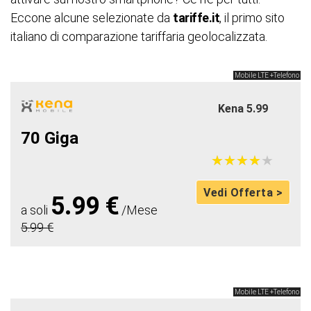
Eccone alcune selezionate da
tariffe.it
, il primo sito
italiano di comparazione tariffaria geolocalizzata.
Mobile LTE +Telefono
Kena 5.99
70 Giga
★
★
★
★
★
★
★
★
★
★
Vedi Offerta >
5.99 €
a soli
/Mese
5.99 €
Mobile LTE +Telefono