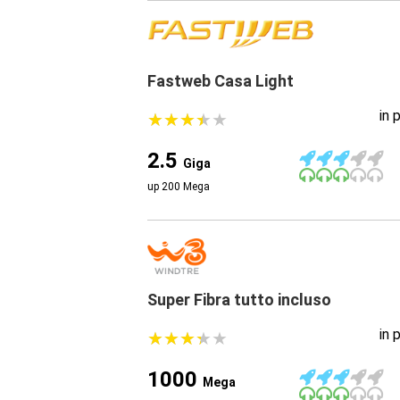
Fastweb Casa Light
in 
★
★
★
★
★
★
★
★
★
★
2.5
Giga
up 200 Mega
Super Fibra tutto incluso
in 
★
★
★
★
★
★
★
★
★
★
1000
Mega