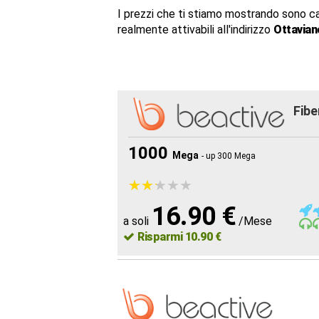
I prezzi che ti stiamo mostrando sono c
realmente attivabili all'indirizzo
Ottavian
Fibe
1000
Mega
- up 300 Mega
★
★
★
★
★
★
★
★
★
★
16.90 €
a soli
/Mese
Risparmi 10.90 €