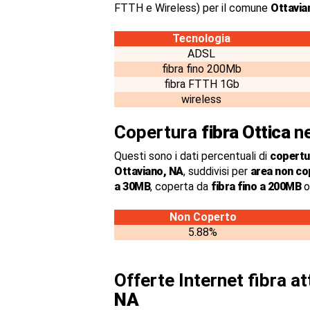
FTTH e Wireless) per il comune
Ottavia
Tecnologia
ADSL
fibra fino 200Mb
fibra FTTH 1Gb
wireless
Copertura
fibra Ottica
ne
Questi sono i dati percentuali di
copertur
Ottaviano, NA
, suddivisi per
area non co
a 30MB
, coperta da
fibra fino a 200MB
o
Non Coperto
5.88%
Offerte Internet fibra a
NA