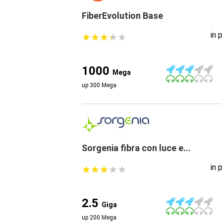
FiberEvolution Base
in 
★
★
★
★
★
★
★
★
★
★
1000
Mega
up 300 Mega
Sorgenia fibra con luce e...
in 
★
★
★
★
★
★
★
★
★
★
2.5
Giga
up 200 Mega