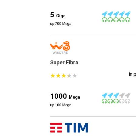
5
Giga
up 700 Mega
Super Fibra
in 
★
★
★
★
★
★
★
★
★
★
1000
Mega
up 100 Mega