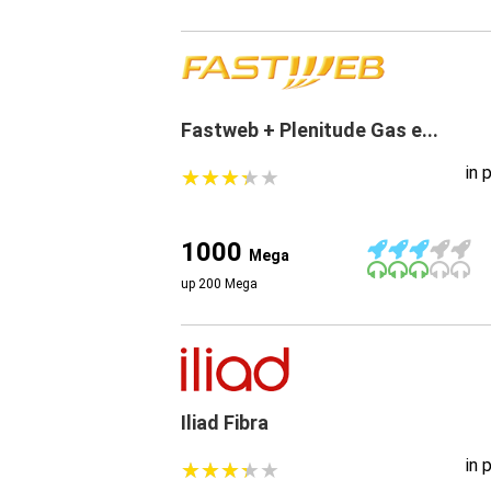
Fastweb + Plenitude Gas e...
in 
★
★
★
★
★
★
★
★
★
★
1000
Mega
up 200 Mega
Iliad Fibra
in 
★
★
★
★
★
★
★
★
★
★