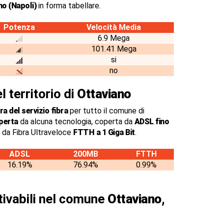
no (Napoli)
in forma tabellare.
Potenza
Velocità Media
6.9 Mega
101.41 Mega
si
no
l territorio di
Ottaviano
a del servizio fibra
per tutto il comune di
perta
da alcuna tecnologia, coperta da
ADSL fino
 da Fibra Ultraveloce
FTTH a 1 Giga Bit
.
ADSL
200MB
FTTH
16.19%
76.94%
0.99%
ttivabili nel comune
Ottaviano,