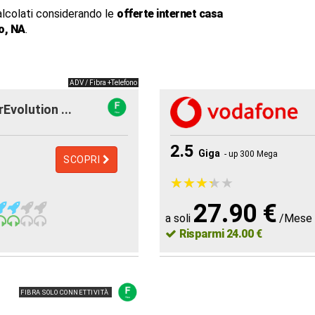
alcolati considerando le
offerte internet casa
o, NA
.
ADV / Fibra +Telefono
rEvolution ...
2.5
Giga
- up 300 Mega
SCOPRI
★
★
★
★
★
★
★
★
★
★
27.90 €
a soli
/Mese
Risparmi 24.00 €
FIBRA SOLO CONNETTIVITÀ