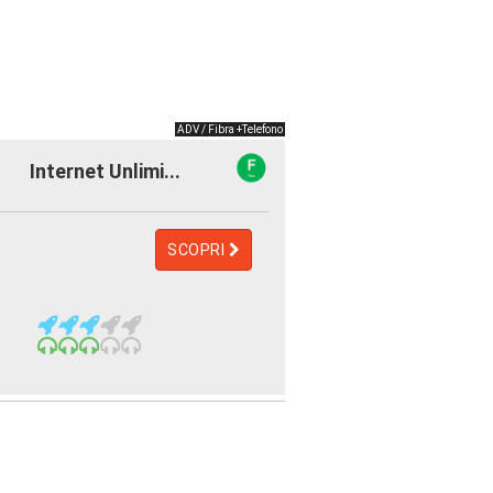
ADV / Fibra +Telefono
Internet Unlimi...
SCOPRI