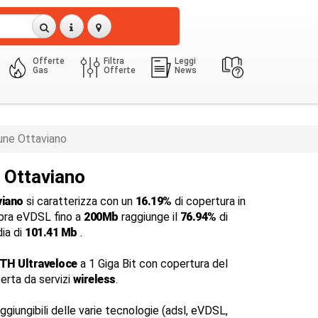
Offerte
Filtra
Leggi
Gas
Offerte
News
ne Ottaviano
a Ottaviano
viano
si caratterizza con un
16.19%
di copertura in
fibra eVDSL fino a
200Mb
raggiunge il
76.94%
di
dia di
101.41 Mb
.
TTH Ultraveloce
a 1 Giga Bit con copertura del
perta da servizi
wireless
.
ggiungibili delle varie tecnologie (adsl, eVDSL,