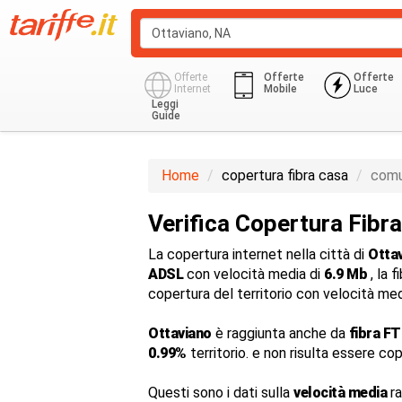
Offerte
Offerte
Offerte
Internet
Mobile
Luce
Leggi
Guide
Home
copertura fibra casa
comu
Verifica Copertura Fibr
La copertura internet nella città di
Otta
ADSL
con velocità media di
6.9 Mb
, la 
copertura del territorio con velocità me
Ottaviano
è raggiunta anche da
fibra F
0.99%
territorio. e non risulta essere co
Questi sono i dati sulla
velocità media
ra