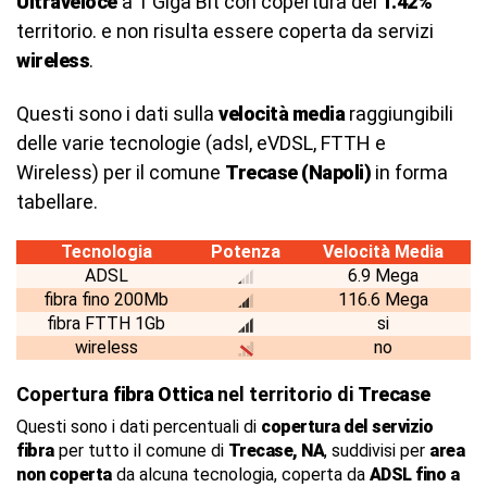
Ultraveloce
a 1 Giga Bit con copertura del
1.42%
territorio. e non risulta essere coperta da servizi
wireless
.
Questi sono i dati sulla
velocità media
raggiungibili
delle varie tecnologie (adsl, eVDSL, FTTH e
Wireless) per il comune
Trecase (Napoli)
in forma
tabellare.
Tecnologia
Potenza
Velocità Media
ADSL
6.9 Mega
fibra fino 200Mb
116.6 Mega
fibra FTTH 1Gb
si
wireless
no
Copertura
fibra Ottica
nel territorio di
Trecase
Questi sono i dati percentuali di
copertura del servizio
fibra
per tutto il comune di
Trecase, NA
, suddivisi per
area
non coperta
da alcuna tecnologia, coperta da
ADSL fino a