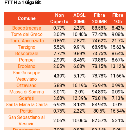
FTTH a 1 Giga Bit
.
Non
ADSL
Fibra
Fibra
Comune
Coperto
30Mb
200MB
1Gb
Boscotrecase
0.77%
2.23%
88.58%
8.42%
Torre del Greco
3.03%
10.46%
77.42%
9.08%
Torre Annunziata
0.86%
2.82%
74.62%
21.7%
Terzigno
5.52%
9.91%
68.95%
15.62%
Boscoreale
7.72%
9.89%
73.75%
8.64%
Pompei
2.99%
8.46%
79.88%
8.67%
Ercolano
2.05%
6.68%
78.15%
13.12%
San Giuseppe
4.39%
5.17%
78.78%
11.66%
Vesuviano
Ottaviano
5.88%
16.19%
76.94%
0.99%
Massa di Somma
3.01%
2.0%
94.89%
0.09%
Scafati
3.68%
12.39%
76.81%
7.13%
Santa Maria la Carità
6.93%
8.13%
84.94%
0.0%
Portici
0.75%
2.22%
80.5%
16.54%
San Sebastiano al
2.06%
10.06%
82.57%
5.31%
Vesuvio