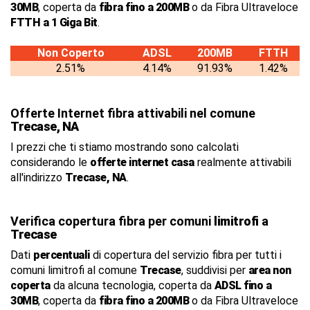
30MB
, coperta da
fibra fino a 200MB
o da Fibra Ultraveloce
FTTH a 1 Giga Bit
.
Non Coperto
ADSL
200MB
FTTH
2.51%
4.14%
91.93%
1.42%
Offerte Internet fibra attivabili nel comune
Trecase, NA
I prezzi che ti stiamo mostrando sono calcolati
considerando le
offerte internet casa
realmente attivabili
all'indirizzo
Trecase, NA
.
Verifica copertura fibra per comuni
limitrofi
a
Trecase
Dati
percentuali
di copertura del servizio fibra per tutti i
comuni limitrofi al comune
Trecase
, suddivisi per
area non
coperta
da alcuna tecnologia, coperta da
ADSL fino a
30MB
, coperta da
fibra fino a 200MB
o da Fibra Ultraveloce