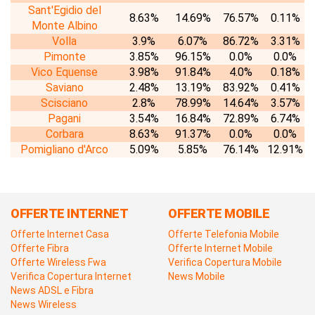
Sant'Egidio del
8.63%
14.69%
76.57%
0.11%
Monte Albino
Volla
3.9%
6.07%
86.72%
3.31%
Pimonte
3.85%
96.15%
0.0%
0.0%
Vico Equense
3.98%
91.84%
4.0%
0.18%
Saviano
2.48%
13.19%
83.92%
0.41%
Scisciano
2.8%
78.99%
14.64%
3.57%
Pagani
3.54%
16.84%
72.89%
6.74%
Corbara
8.63%
91.37%
0.0%
0.0%
Pomigliano d'Arco
5.09%
5.85%
76.14%
12.91%
OFFERTE INTERNET
OFFERTE MOBILE
Offerte Internet Casa
Offerte Telefonia Mobile
Offerte Fibra
Offerte Internet Mobile
Offerte Wireless Fwa
Verifica Copertura Mobile
Verifica Copertura Internet
News Mobile
News ADSL e Fibra
News Wireless