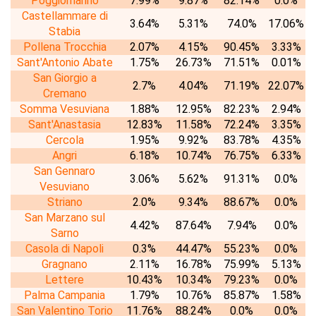
Poggiomarino
7.99%
9.87%
82.14%
0.0%
Castellammare di
3.64%
5.31%
74.0%
17.06%
Stabia
Pollena Trocchia
2.07%
4.15%
90.45%
3.33%
Sant'Antonio Abate
1.75%
26.73%
71.51%
0.01%
San Giorgio a
2.7%
4.04%
71.19%
22.07%
Cremano
Somma Vesuviana
1.88%
12.95%
82.23%
2.94%
Sant'Anastasia
12.83%
11.58%
72.24%
3.35%
Cercola
1.95%
9.92%
83.78%
4.35%
Angri
6.18%
10.74%
76.75%
6.33%
San Gennaro
3.06%
5.62%
91.31%
0.0%
Vesuviano
Striano
2.0%
9.34%
88.67%
0.0%
San Marzano sul
4.42%
87.64%
7.94%
0.0%
Sarno
Casola di Napoli
0.3%
44.47%
55.23%
0.0%
Gragnano
2.11%
16.78%
75.99%
5.13%
Lettere
10.43%
10.34%
79.23%
0.0%
Palma Campania
1.79%
10.76%
85.87%
1.58%
San Valentino Torio
11.76%
88.24%
0.0%
0.0%