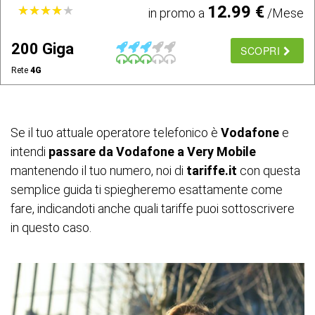
12.99 €
★
★
★
★
★
★
★
★
★
★
in promo a
/Mese
200 Giga
SCOPRI
Rete
4G
Se il tuo attuale operatore telefonico è
Vodafone
e
intendi
passare da Vodafone a Very Mobile
mantenendo il tuo numero, noi di
tariffe.it
con questa
semplice guida ti spiegheremo esattamente come
fare, indicandoti anche quali tariffe puoi sottoscrivere
in questo caso.