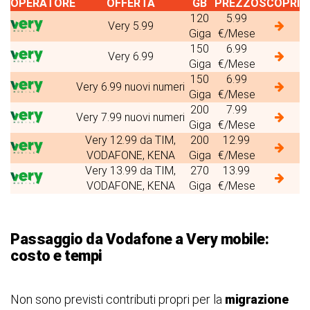
OPERATORE
OFFERTA
GB
PREZZO
SCOPRI
120
5.99
Very 5.99
Giga
€/Mese
150
6.99
Very 6.99
Giga
€/Mese
150
6.99
Very 6.99 nuovi numeri
Giga
€/Mese
200
7.99
Very 7.99 nuovi numeri
Giga
€/Mese
Very 12.99 da TIM,
200
12.99
VODAFONE, KENA
Giga
€/Mese
Very 13.99 da TIM,
270
13.99
VODAFONE, KENA
Giga
€/Mese
Passaggio da Vodafone a Very mobile:
costo e tempi
Non sono previsti contributi propri per la
migrazione