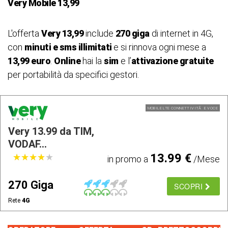
Very Mobile 13,99
L'offerta
Very 13,99
include
270 giga
di internet in 4G,
con
minuti e sms illimitati
e si rinnova ogni mese a
13,99 euro
.
Online
hai la
sim
e l’
attivazione gratuite
per portabilità da specifici gestori.
MOBILE LTE CONNETTIVITÃ E VOCE
Very 13.99 da TIM,
VODAF...
13.99 €
★
★
★
★
★
★
★
★
★
★
in promo a
/Mese
270 Giga
SCOPRI
Rete
4G