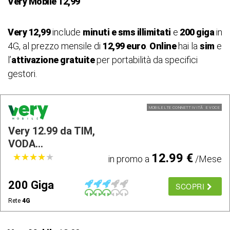
Very Mobile 12,99
Very 12,99
include
minuti e sms illimitati
e
200 giga
in
4G, al prezzo mensile di
12,99 euro
.
Online
hai la
sim
e
l’
attivazione gratuite
per portabilità da specifici
gestori.
MOBILE LTE CONNETTIVITÃ E VOCE
Very 12.99 da TIM,
VODA...
12.99 €
★
★
★
★
★
★
★
★
★
★
in promo a
/Mese
200 Giga
SCOPRI
Rete
4G