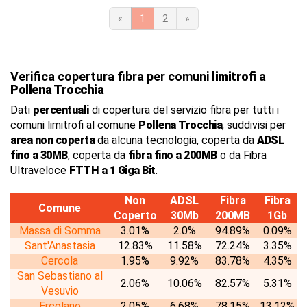
«
1
2
»
Verifica copertura fibra per comuni
limitrofi
a
Pollena Trocchia
Dati
percentuali
di copertura del servizio fibra per tutti i
comuni limitrofi al comune
Pollena Trocchia
, suddivisi per
area non coperta
da alcuna tecnologia, coperta da
ADSL
fino a 30MB
, coperta da
fibra fino a 200MB
o da Fibra
Ultraveloce
FTTH a 1 Giga Bit
.
Non
ADSL
Fibra
Fibra
Comune
Coperto
30Mb
200MB
1Gb
Massa di Somma
3.01%
2.0%
94.89%
0.09%
Sant'Anastasia
12.83%
11.58%
72.24%
3.35%
Cercola
1.95%
9.92%
83.78%
4.35%
San Sebastiano al
2.06%
10.06%
82.57%
5.31%
Vesuvio
Ercolano
2.05%
6.68%
78.15%
13.12%