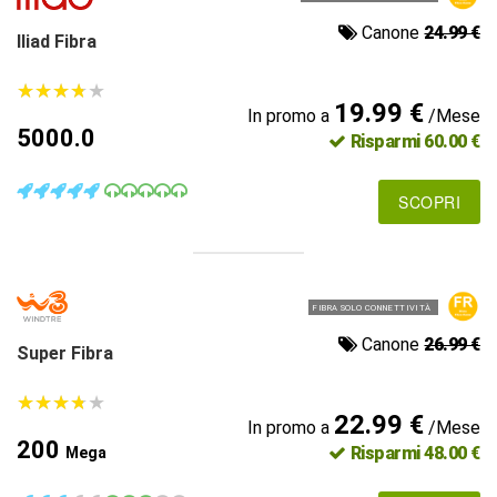
Canone
24.99 €
Iliad Fibra
★
★
★
★
★
★
★
★
★
★
19.99 €
In promo a
/Mese
5000.0
Risparmi 60.00 €
SCOPRI
FIBRA SOLO CONNETTIVITÀ
Canone
26.99 €
Super Fibra
★
★
★
★
★
★
★
★
★
★
22.99 €
In promo a
/Mese
200
Risparmi 48.00 €
Mega