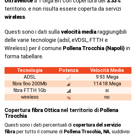
Ultraveloce
a 1 Giga Bit con copertura del
3.33%
territorio. e non risulta essere coperta da servizi
wireless
.
Questi sono i dati sulla
velocità media
raggiungibili
delle varie tecnologie (adsl, eVDSL, FTTH e
Wireless) per il comune
Pollena Trocchia (Napoli)
in
forma tabellare.
Tecnologia
Potenza
Velocità Media
ADSL
9.93 Mega
fibra fino 200Mb
114.18 Mega
fibra FTTH 1Gb
si
wireless
no
Copertura
fibra Ottica
nel territorio di
Pollena
Trocchia
Questi sono i dati percentuali di
copertura del servizio
fibra
per tutto il comune di
Pollena Trocchia, NA
, suddivisi