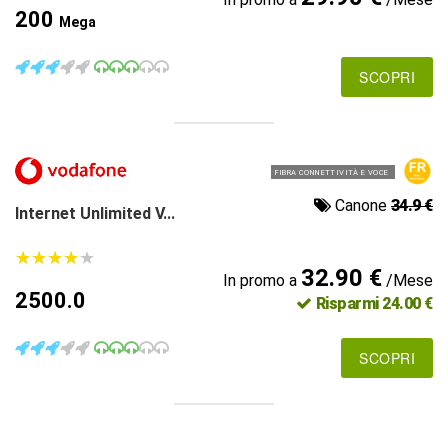
200
Mega
SCOPRI
FIBRA CONNETTIVITÀ E VOCE
Canone
34.9 €
Internet Unlimited V...
★
★
★
★
★
★
★
★
★
★
32.90 €
In promo a
/Mese
2500.0
Risparmi 24.00 €
SCOPRI