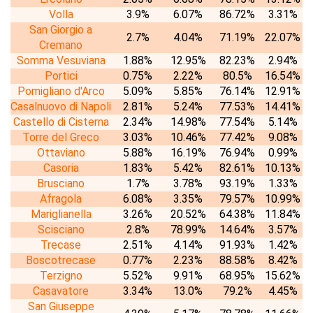
Volla
3.9%
6.07%
86.72%
3.31%
San Giorgio a
2.7%
4.04%
71.19%
22.07%
Cremano
Somma Vesuviana
1.88%
12.95%
82.23%
2.94%
Portici
0.75%
2.22%
80.5%
16.54%
Pomigliano d'Arco
5.09%
5.85%
76.14%
12.91%
Casalnuovo di Napoli
2.81%
5.24%
77.53%
14.41%
Castello di Cisterna
2.34%
14.98%
77.54%
5.14%
Torre del Greco
3.03%
10.46%
77.42%
9.08%
Ottaviano
5.88%
16.19%
76.94%
0.99%
Casoria
1.83%
5.42%
82.61%
10.13%
Brusciano
1.7%
3.78%
93.19%
1.33%
Afragola
6.08%
3.35%
79.57%
10.99%
Mariglianella
3.26%
20.52%
64.38%
11.84%
Scisciano
2.8%
78.99%
14.64%
3.57%
Trecase
2.51%
4.14%
91.93%
1.42%
Boscotrecase
0.77%
2.23%
88.58%
8.42%
Terzigno
5.52%
9.91%
68.95%
15.62%
Casavatore
3.34%
13.0%
79.2%
4.45%
San Giuseppe