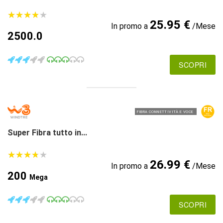
★
★
★
★
★
★
★
★
★
★
25.95 €
In promo a
/Mese
2500.0
SCOPRI
FIBRA CONNETTIVITÀ E VOCE
Super Fibra tutto in...
★
★
★
★
★
★
★
★
★
★
26.99 €
In promo a
/Mese
200
Mega
SCOPRI