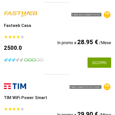
FIBRA SOLO CONNETTIVITÀ
Fastweb Casa
★
★
★
★
★
★
★
★
★
★
28.95 €
In promo a
/Mese
2500.0
SCOPRI
FIBRA CONNETTIVITÀ E VOCE
TIM WiFi Power Smart
★
★
★
★
★
★
★
★
★
★
29.90 €
In promo a
/Mese