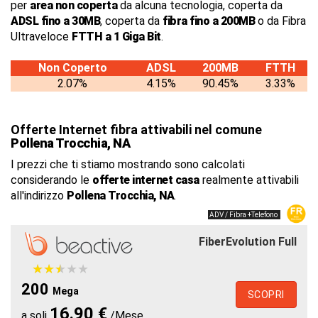
per
area non coperta
da alcuna tecnologia, coperta da
ADSL fino a 30MB
, coperta da
fibra fino a 200MB
o da Fibra
Ultraveloce
FTTH a 1 Giga Bit
.
Non Coperto
ADSL
200MB
FTTH
2.07%
4.15%
90.45%
3.33%
Offerte Internet fibra attivabili nel comune
Pollena Trocchia, NA
I prezzi che ti stiamo mostrando sono calcolati
considerando le
offerte internet casa
realmente attivabili
all'indirizzo
Pollena Trocchia, NA
.
ADV / Fibra +Telefono
FiberEvolution Full
★
★
★
★
★
★
★
★
★
★
200
Mega
SCOPRI
16.90 €
a soli
/Mese