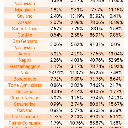
4.39%
5.17%
78.78%
11.66%
Vesuviano
Marigliano
1.82%
9.33%
77.7%
11.15%
Saviano
2.48%
13.19%
83.92%
0.41%
Arzano
2.07%
2.98%
78.06%
16.89%
San Vitaliano
7.67%
7.75%
83.0%
1.58%
Cardito
0.64%
2.58%
86.91%
9.86%
San Gennaro
3.06%
5.62%
91.31%
0.0%
Vesuviano
Acerra
5.02%
4.29%
77.65%
13.04%
Napoli
2.26%
4.03%
40.76%
52.95%
Frattamaggiore
1.17%
3.17%
78.74%
16.92%
Nola
24.91%
11.37%
56.25%
7.48%
Boscoreale
7.72%
9.89%
73.75%
8.64%
Torre Annunziata
0.86%
2.82%
74.62%
21.7%
Crispano
4.04%
4.14%
90.05%
1.77%
Grumo Nevano
5.07%
1.25%
79.45%
14.23%
Casandrino
0.99%
2.74%
80.61%
15.67%
Caivano
0.82%
5.77%
85.03%
8.38%
Frattaminore
2.73%
2.13%
89.02%
6.11%
Palma Campania
1.79%
10.76%
85.87%
1.58%