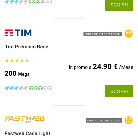
SCOPRI
FIBRA CONNETTIVITÀ E VOCE
Tim Premium Base
★
★
★
★
★
★
★
★
★
★
24.90 €
In promo a
/Mese
200
Mega
SCOPRI
FIBRA SOLO CONNETTIVITÀ
Fastweb Casa Light