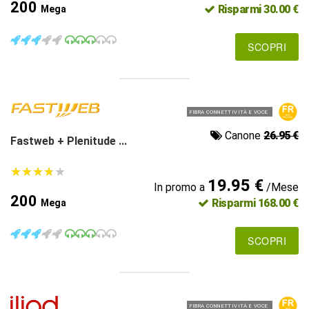
200
Risparmi 30.00 €
Mega
SCOPRI
FIBRA CONNETTIVITÀ E VOCE
Canone
26.95 €
Fastweb + Plenitude ...
★
★
★
★
★
★
★
★
★
★
19.95 €
In promo a
/Mese
200
Risparmi 168.00 €
Mega
SCOPRI
FIBRA CONNETTIVITÀ E VOCE