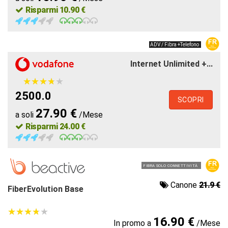
Risparmi 10.90 €
ADV / Fibra +Telefono
Internet Unlimited +...
★
★
★
★
★
★
★
★
★
★
2500.0
SCOPRI
27.90 €
a soli
/Mese
Risparmi 24.00 €
FIBRA SOLO CONNETTIVITÀ
Canone
21.9 €
FiberEvolution Base
★
★
★
★
★
★
★
★
★
★
16.90 €
In promo a
/Mese